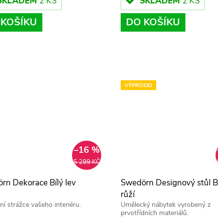
SKLADEM
2 KS
SKLADEM
2 KS
 KOŠÍKU
DO KOŠÍKU
VÝPRODEJ
–16 %
5 299 KČ
rn Dekorace Bílý lev
Swedörn Designový stůl 
růží
ní strážce vašeho interiéru.
Umělecký nábytek vyrobený z
prvotřídních materiálů.