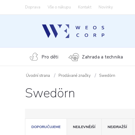
Přejít
Doprava
Vše o nákupu
Kontakt
Novinky
na
obsah
Pro děti
Zahrada a technika
Prodávané značky
Swedörn
Swedörn
Ř
DOPORUČUJEME
NEJLEVNĚJŠÍ
NEJDRAŽŠÍ