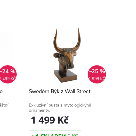
–24 %
–25 %
2 499 KČ
1 999 KČ
o
Swedörn Býk z Wall Street
áštní
Exkluzivní busta s mytologickými
ornamenty.
1 499 Kč