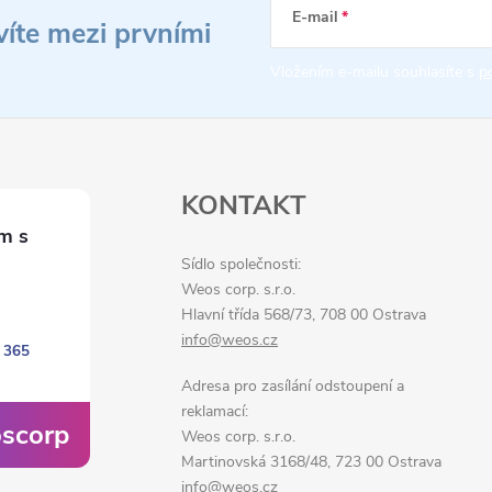
k
E-mail
víte mezi prvními
o
Vložením e-mailu souhlasíte s
p
v
á
n
í
KONTAKT
Sídlo společnosti:
Weos corp. s.r.o.
Hlavní třída 568/73, 708 00 Ostrava
info@weos.cz
 365
Adresa pro zasílání odstoupení a
reklamací:
scorp
Weos corp. s.r.o.
Martinovská 3168/48, 723 00 Ostrava
info@weos.cz