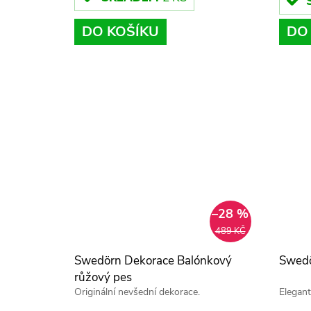
u
u
DO KOŠÍKU
DO
k
k
t
t
ů
ů
–28 %
489 KČ
Swedörn Dekorace Balónkový
Swedö
růžový pes
Originální nevšední dekorace.
Elegant