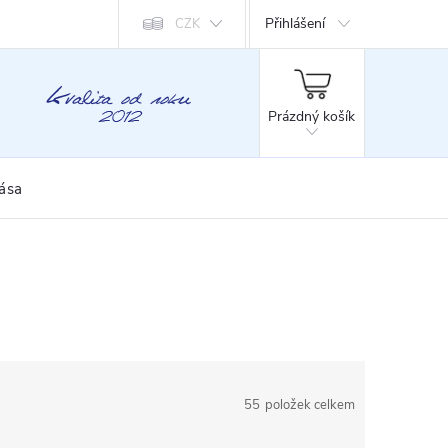
Přihlášení
CZK
NÁKUPNÍ
KOŠÍK
Prázdný košík
rása
55
položek celkem