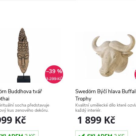
–39 %
3 299 KČ
rn Buddhova tvář
Swedörn Býčí hlava Buffal
thai
Trophy
irituální socha představuje
Kvalitní umělecké dílo které ozvl
ový kus zenového dekóru.
každý interiér.
999 Kč
1 899 Kč