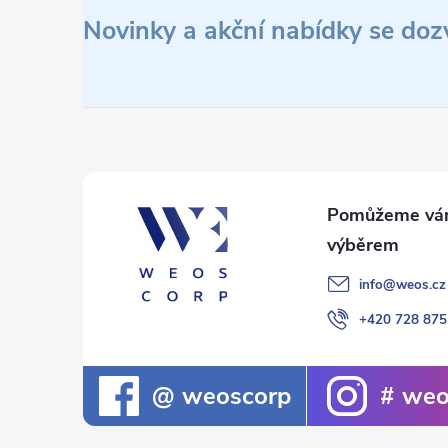
d
á
Novinky a akční nabídky se doz
a
p
c
a
í
t
p
r
í
v
info
@
weos.cz
k
+420 728 875
y
v
weoscorp
weo
ý