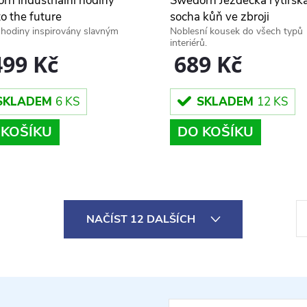
rn Industriální hodiny
Swedörn Jezdecká rytířsk
o the future
socha kůň ve zbroji
hodiny inspirovány slavným
Noblesní kousek do všech typů
interiérů.
499 Kč
689 Kč
SKLADEM
6 KS
SKLADEM
12 KS
 KOŠÍKU
DO KOŠÍKU
S
NAČÍST 12 DALŠÍCH
t
r
á
n