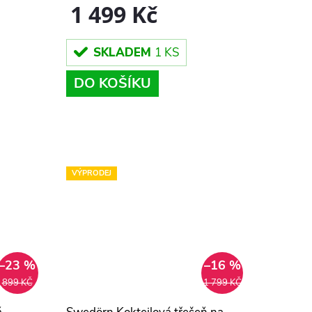
1 499 Kč
SKLADEM
1 KS
DO KOŠÍKU
VÝPRODEJ
–23 %
–16 %
899 KČ
1 799 KČ