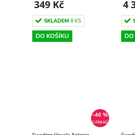
349 Kč
4 
SKLADEM
8 KS
DO KOŠÍKU
DO
–46 %
2 799 KČ