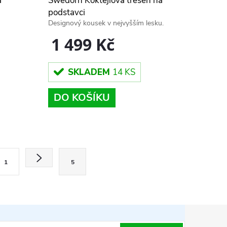
á
Swedörn Koktejlová třešeň na
podstavci
Designový kousek v nejvyšším lesku.
1 499 Kč
SKLADEM
14 KS
DO KOŠÍKU
1
5