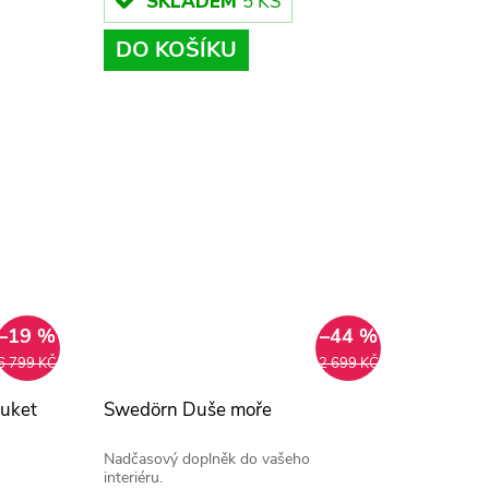
SKLADEM
5 KS
DO KOŠÍKU
–19 %
–44 %
6 799 KČ
2 699 KČ
Buket
Swedörn Duše moře
Nadčasový doplněk do vašeho
interiéru.