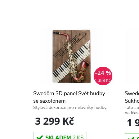
a
V
z
ý
e
p
n
i
í
s
–24 %
p
4 389 KČ
p
Swedörn 3D panel Svět hudby
Swedö
r
r
se saxofonem
Sukho
Stylová dekorace pro milovníky hudby.
Tato sp
o
nadčas
o
3 299 Kč
1 
d
d
SKLADEM
2 KS