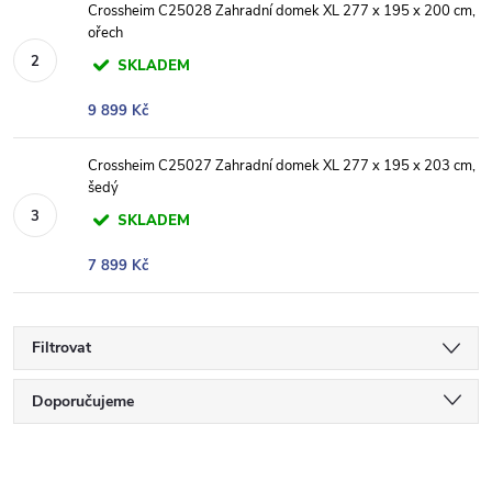
Crossheim C25028 Zahradní domek XL 277 x 195 x 200 cm,
ořech
SKLADEM
9 899 Kč
Crossheim C25027 Zahradní domek XL 277 x 195 x 203 cm,
šedý
SKLADEM
7 899 Kč
Filtrovat
Ř
Doporučujeme
a
Nejlevnější
V
Nejdražší