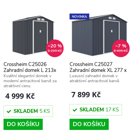
z
ý
Nejprodávanější
e
NOVINKA
p
Abecedně
n
i
í
–20 %
–7 %
6 299 KČ
8 499 KČ
s
p
Crossheim C25026
Crossheim C25027
p
Zahradní domek L 213x
Zahradní domek XL 277 x
r
131 x 195 cm, šedý
195 x 203 cm, šedý
Kvalitní elegantní domek v
Luxusní zahradní domek v
moderní antracitové barvě za
atraktivní antracitové barvě.
r
atraktivní cenu.
o
7 899 Kč
4 999 Kč
o
d
SKLADEM
17 KS
SKLADEM
5 KS
d
u
DO KOŠÍKU
DO KOŠÍKU
u