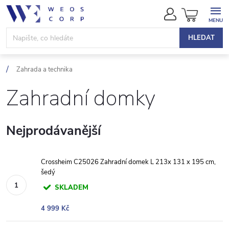
Přejít
NÁKUPN
na
KOŠÍK
obsah
HLEDAT
Zahrada a technika
Zahradní domky
Nejprodávanější
Crossheim C25026 Zahradní domek L 213x 131 x 195 cm,
šedý
SKLADEM
4 999 Kč