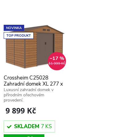
k
k
t
t
NOVINKA
ů
TOP PRODUKT
ů
–17 %
11 999 KČ
Crossheim C25028
Zahradní domek XL 277 x
195 x 200 cm, ořech
Luxusní zahradní domek v
přírodním ořechovém
provedení.
9 899 Kč
SKLADEM
7 KS