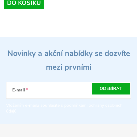
DO KOŠÍKU
O
Z
v
Novinky a akční nabídky se dozvíte
l
á
á
mezi prvními
p
d
a
a
ODEBÍRAT
E-mail
t
c
Vložením e-mailu souhlasíte s
podmínkami ochrany osobních
údajů
í
í
p