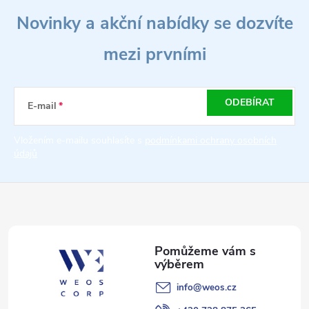
Z
a
n
Novinky a akční nabídky se dozvíte
á
k
c
o
mezi prvními
p
í
v
á
p
a
ODEBÍRAT
n
E-mail
r
í
t
Vložením e-mailu souhlasíte s
podmínkami ochrany osobních
v
údajů
í
k
y
v
ý
p
info
@
weos.cz