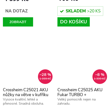
SKLADEM
>20 KS
NA DOTAZ
DO KOŠÍKU
ZOBRAZIT
–28 %
–8 %
1 399 KČ
1 399 KČ
Crossheim C25021 AKU
Crossheim C25025 AKU
nůžky na větve v kufříku
Fukar TURBO +
+ náhradní baterie
vysokokapacitní náhradní
Vysoce kvalitní, lehké a
Veliký pomocník nejen na
přenosné. Snadná obsluha.
zahradu.
baterie