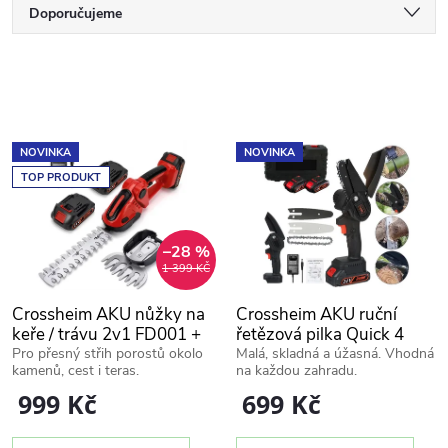
Ř
Doporučujeme
a
Nejlevnější
V
Nejdražší
z
ý
Nejprodávanější
e
NOVINKA
NOVINKA
p
Abecedně
TOP PRODUKT
n
i
í
–28 %
1 399 KČ
s
p
Crossheim AKU nůžky na
Crossheim AKU ruční
p
keře / trávu 2v1 FD001 +
řetězová pilka Quick 4
r
náhradní baterie
Pro přesný střih porostů okolo
Malá, skladná a úžasná. Vhodná
kamenů, cest i teras.
na každou zahradu.
r
999 Kč
699 Kč
o
o