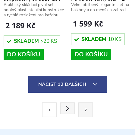
cm černá
židle PE rattan, hnědý
Praktický skládací pivní set –
Velmi oblíbený elegantní set na
odolný plast, stabilní konstrukce
balkóny a do menších zahrad.
a rychlé rozložení pro každou
oslavu i zahradní posezení.
1 599 Kč
2 189 Kč
SKLADEM
10 KS
SKLADEM
>20 KS
DO KOŠÍKU
DO KOŠÍKU
O
NAČÍST 12 DALŠÍCH
v
l
S
1
7
t
á
r
d
á