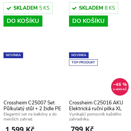
SKLADEM
5 KS
SKLADEM
8 KS
DO KOŠÍKU
DO KOŠÍKU
NOVINKA
NOVINKA
TOP PRODUKT
–46 %
1 499 KČ
Crossheim C25007 Set
Crossheim C25016 AKU
Půlkulatý stůl + 2 židle PE
Elektrická ruční pilka XL
rattan, hnědý
PRO + Náhradní baterie +
Elegantní set na balkóny a do
Vynikající pomocník každého
menších zahrad.
zahradníka.
Náhradní řetěz
799 Kč
1 599 Kč