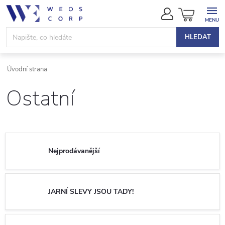
Přejít
NÁKUPN
na
KOŠÍK
obsah
HLEDAT
Ostatní
Nejprodávanější
JARNÍ SLEVY JSOU TADY!