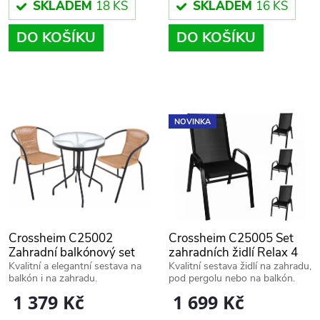
d
SKLADEM
18 KS
SKLADEM
16 KS
d
DO KOŠÍKU
DO KOŠÍKU
u
u
k
k
t
NOVINKA
t
ů
ů
Crossheim C25002
Crossheim C25005 Set
Zahradní balkónový set
zahradních židlí Relax 4
2+1 Miami Rattan PE
ks
Kvalitní a elegantní sestava na
Kvalitní sestava židlí na zahradu,
balkón i na zahradu.
pod pergolu nebo na balkón.
hnědý
1 379 Kč
1 699 Kč