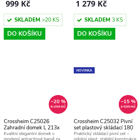
999 Kč
1 279 Kč
SKLADEM
>20 KS
SKLADEM
3 KS
DO KOŠÍKU
DO KOŠÍKU
NOVINKA
–20 %
–15 %
6 299 KČ
2 599 KČ
Crossheim C25026
Crossheim C25032 Pivní
Zahradní domek L 213x
set plastový skládací 180
131 x 195 cm, šedý
cm bílá
Kvalitní elegantní domek v
Praktický skládací pivní set –
moderní antracitové barvě za
odolný plast, stabilní konstrukce