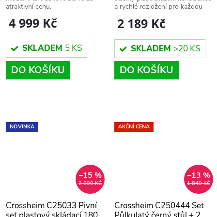
atraktivní cenu.
a rychlé rozložení pro každou
oslavu i zahradní posezení.
4 999 Kč
2 189 Kč
SKLADEM
5 KS
SKLADEM
>20 KS
DO KOŠÍKU
DO KOŠÍKU
NOVINKA
AKČNÍ CENA
–15 %
–13 %
2 599 KČ
1 849 KČ
Crossheim C25033 Pivní
Crossheim C250444 Set
set plastový skládací 180
Půlkulatý černý stůl + 2