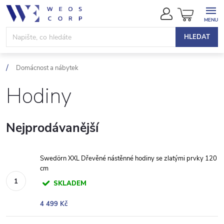
Přejít
NÁKUPN
na
KOŠÍK
obsah
HLEDAT
Domácnost a nábytek
Hodiny
Nejprodávanější
Swedörn XXL Dřevěné nástěnné hodiny se zlatými prvky 120
cm
SKLADEM
4 499 Kč