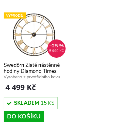
k
t
t
VÝPRODEJ
ů
ů
–25 %
5 999 KČ
Swedörn Zlaté nástěnné
hodiny Diamond Times
120 cm
Vyrobeno z prvotřídního kovu.
4 499 Kč
SKLADEM
15 KS
DO KOŠÍKU