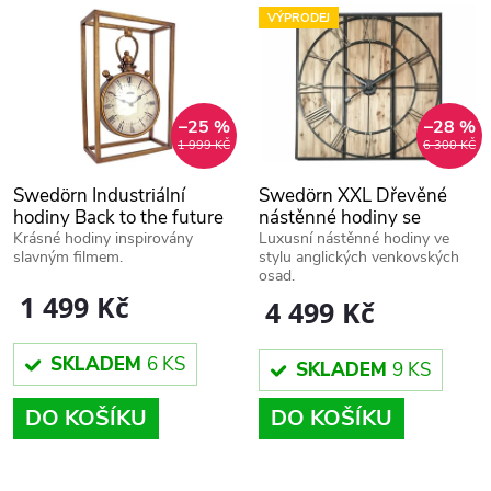
ý
e
VÝPRODEJ
p
Abecedně
n
i
í
–25 %
–28 %
1 999 KČ
6 300 KČ
s
p
Swedörn Industriální
Swedörn XXL Dřevěné
p
hodiny Back to the future
nástěnné hodiny se
r
zlatými prvky 120 cm
Krásné hodiny inspirovány
Luxusní nástěnné hodiny ve
slavným filmem.
stylu anglických venkovských
r
osad.
o
1 499 Kč
4 499 Kč
o
d
SKLADEM
6 KS
SKLADEM
9 KS
d
u
DO KOŠÍKU
DO KOŠÍKU
u
k