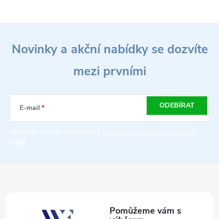
O
Z
v
Novinky a akční nabídky se dozvíte
l
á
á
mezi prvními
p
d
a
a
ODEBÍRAT
E-mail
t
c
Vložením e-mailu souhlasíte s
podmínkami ochrany osobních
údajů
í
í
p
r
v