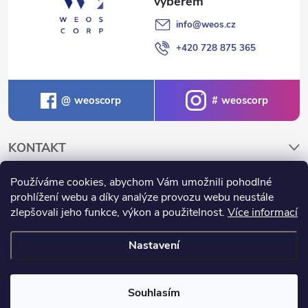
k
info
@
weos.cz
y
+420 728 875 365
v
ý
weoscorp
weoscorp
p
i
KONTAKT
s
Používáme cookies, abychom Vám umožnili pohodlné
NAKUPOVÁNÍ A INFORMACE
prohlížení webu a díky analýze provozu webu neustále
u
zlepšovali jeho funkce, výkon a použitelnost.
Více informací
Nastavení
Copyright 2026
Weos.cz
. Všechna práva vyhrazena.
Souhlasím