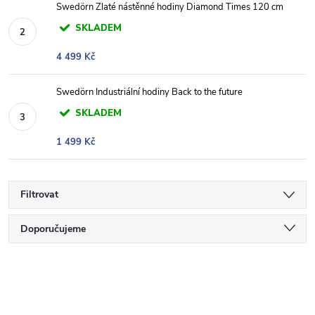
Swedörn Zlaté nástěnné hodiny Diamond Times 120 cm
SKLADEM
4 499 Kč
Swedörn Industriální hodiny Back to the future
SKLADEM
1 499 Kč
Filtrovat
Ř
Doporučujeme
a
Nejlevnější
V
Nejdražší
z
Nejprodávanější