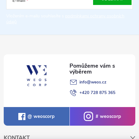
a
E-mail
t
Vložením e-mailu souhlasíte s
podmínkami ochrany osobních
údajů
í
info
@
weos.cz
+420 728 875 365
weoscorp
weoscorp
KONTAKT