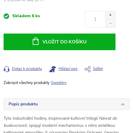
Měrná
Skladem
6 ks
cena:
VLOŽIT DO KOŠÍKU
Dotaz k produktu
Hlídací pes
Sdílet
Swedörn
Popis produktu
Tyto industriální hodiny, inspirované kultovní trilogií
Návrat do
budoucnosti
, spojují moderní mechanismus s retro estetikou
kalifornské atmosféry. S výraznými římskými číslicemi, černými