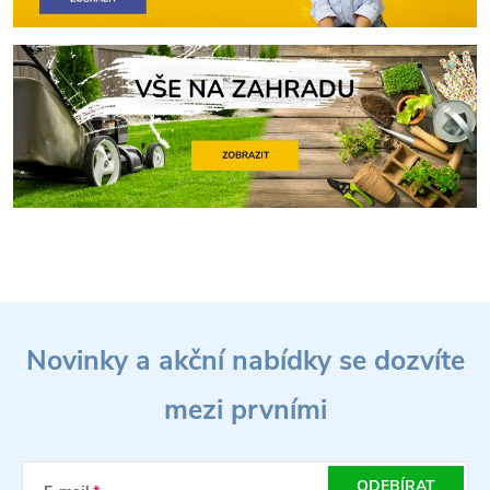
Z
Novinky a akční nabídky se dozvíte
á
mezi prvními
p
ODEBÍRAT