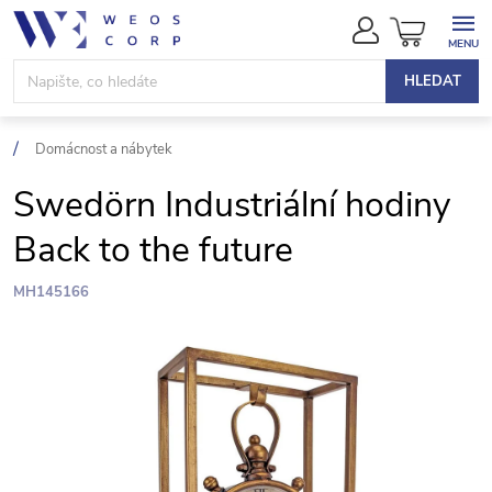
Přejít
NÁKUPN
na
KOŠÍK
obsah
HLEDAT
Domácnost a nábytek
Swedörn Industriální hodiny
Back to the future
MH145166