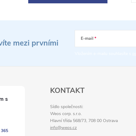
t
r
á
n
k
E-mail
víte mezi prvními
o
Vložením e-mailu souhlasíte s
p
v
á
n
í
KONTAKT
Sídlo společnosti:
Weos corp. s.r.o.
Hlavní třída 568/73, 708 00 Ostrava
info@weos.cz
 365