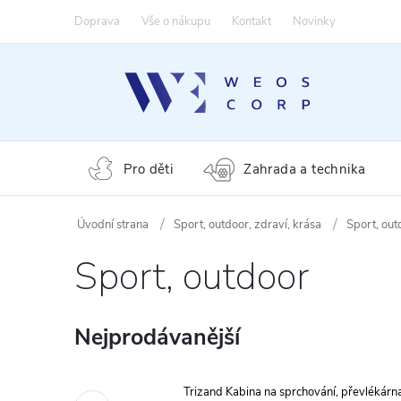
Přejít
Doprava
Vše o nákupu
Kontakt
Novinky
na
obsah
Pro děti
Zahrada a technika
Sport, outdoor, zdraví, krása
Sport, out
Sport, outdoor
Nejprodávanější
Trizand Kabina na sprchování, převlékárn