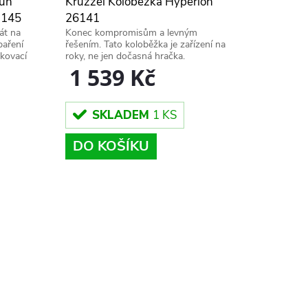
lun
Kruzzel Koloběžka Hyperion
 145
26141
át na
Konec kompromisům a levným
aření
řešením. Tato koloběžka je zařízení na
ukovací
roky, ne jen dočasná hračka.
 rybáře
1 539 Kč
SKLADEM
1 KS
DO KOŠÍKU