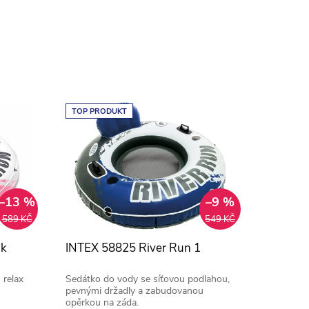
TOP PRODUKT
–13 %
–9 %
589 KČ
549 KČ
nk
INTEX 58825 River Run 1
 relax
Sedátko do vody se síťovou podlahou,
pevnými držadly a zabudovanou
opěrkou na záda.