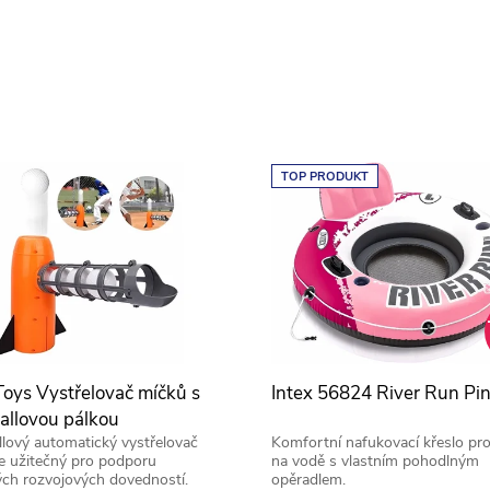
TOP PRODUKT
Toys Vystřelovač míčků s
Intex 56824 River Run Pi
allovou pálkou
lový automatický vystřelovač
Komfortní nafukovací křeslo pro
e užitečný pro podporu
na vodě s vlastním pohodlným
ých rozvojových dovedností.
opěradlem.