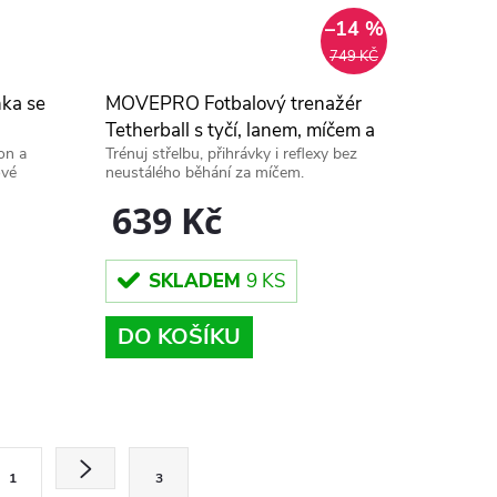
–14 %
749 KČ
ka se
MOVEPRO Fotbalový trenažér
Tetherball s tyčí, lanem, míčem a
on a
Trénuj střelbu, přihrávky i reflexy bez
pumpou
ové
neustálého běhání za míčem.
639 Kč
SKLADEM
9 KS
DO KOŠÍKU
1
3