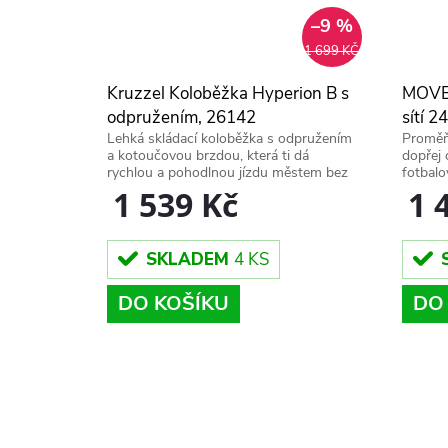
–9 %
1 699 KČ
Kruzzel Koloběžka Hyperion B s
MOVEP
odpružením, 26142
sítí 
Lehká skládací koloběžka s odpružením
Proměň
a kotoučovou brzdou, která ti dá
dopřej
rychlou a pohodlnou jízdu městem bez
fotbalo
kompromisů.
MOVEP
1 539 Kč
1 
SKLADEM
4 KS
DO KOŠÍKU
DO
O