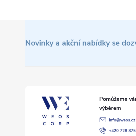
v
l
Z
á
d
á
Novinky a akční nabídky se doz
a
p
c
a
í
t
p
r
í
v
info
@
weos.cz
k
+420 728 875