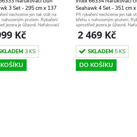
 66333 Nafukovací člun
Intex 66334 Nafukovací č
wk 3 Set - 295 cm x 137
Seahawk 4 Set - 351 cm x
aření nechceme jen tak stát na
Při rybaření nechceme jen tak st
43 cm
cm x 48 cm
s nahozeným prutem. Rybaření
břehu s nahozeným prutem. Ryb
ed jezera je úžasné. Nafukovací
uprostřed jezera je úžasné. Naf
ahawk 3 od Intexu je pro rybáře
člun Seahawk 4 od Intexu je pro
999 Kč
2 469 Kč
ideální.
SKLADEM
3 KS
SKLADEM
5 KS
 KOŠÍKU
DO KOŠÍKU