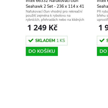
Intex 66332 Nafukovací člun
Intex
Seahawk 2 Set - 236 x 114 x 41
Seaha
Nafukovací člun vhodný pro rekreační
Při ryb
cm
cm x 
použití zejména k rybolovu na
břehu 
rybnících, přehradách nebo na klidných
uprostř
řekách.
člun Se
1 249 Kč
1 
ideální.
SKLADEM
1 KS
DO KOŠÍKU
DO