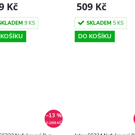
9 Kč
509 Kč
SKLADEM
9 KS
SKLADEM
5 KS
 KOŠÍKU
DO KOŠÍKU
–13 %
2 299 KČ