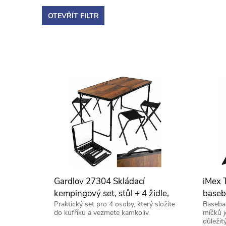
a
OTEVŘÍT FILTR
z
V
e
ý
n
p
í
i
p
s
r
p
o
Gardlov 27304 Skládací
iMex 
r
kempingový set, stůl + 4 židle,
baseb
d
Praktický set pro 4 osoby, který složíte
Basebal
hnědý
do kufříku a vezmete kamkoliv.
míčků j
o
důležit