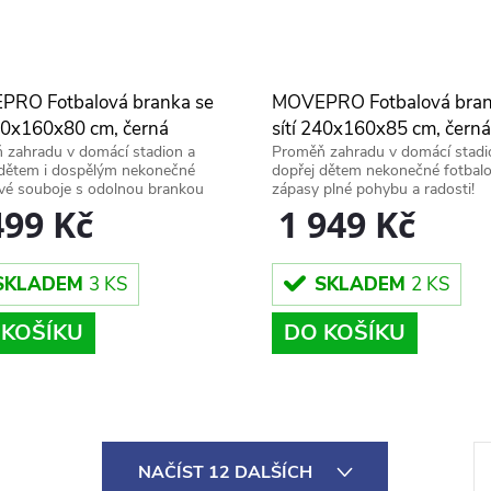
RO Fotbalová branka se
MOVEPRO Fotbalová bran
240x160x80 cm, černá
sítí 240x160x85 cm, černá
 zahradu v domácí stadion a
Proměň zahradu v domácí stadi
 dětem i dospělým nekonečné
dopřej dětem nekonečné fotbal
vé souboje s odolnou brankou
zápasy plné pohybu a radosti!
RO 240 × 160 cm.
1 949 Kč
499 Kč
SKLADEM
2 KS
SKLADEM
3 KS
DO KOŠÍKU
 KOŠÍKU
S
NAČÍST 12 DALŠÍCH