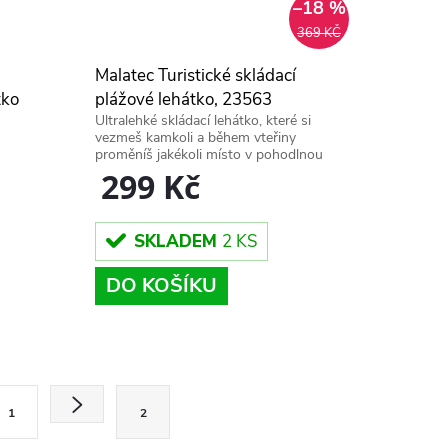
–18 %
369 KČ
Malatec Turistické skládací
tko
plážové lehátko, 23563
Ultralehké skládací lehátko, které si
vezmeš kamkoli a během vteřiny
proměníš jakékoli místo v pohodlnou
relax zónu.
299 Kč
SKLADEM
2 KS
DO KOŠÍKU
1
2