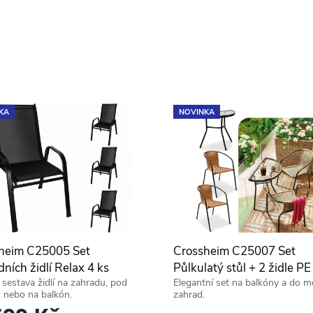
KA
NOVINKA
heim C25005 Set
Crossheim C25007 Set
ních židlí Relax 4 ks
Půlkulatý stůl + 2 židle PE
í sestava židlí na zahradu, pod
Elegantní set na balkóny a do m
rattan, hnědý
 nebo na balkón.
zahrad.