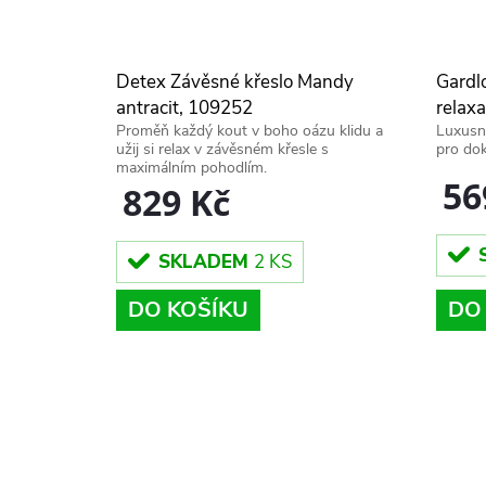
Detex Závěsné křeslo Mandy
Gardl
antracit, 109252
relaxa
Proměň každý kout v boho oázu klidu a
Luxusn
černo
užij si relax v závěsném křesle s
pro dok
maximálním pohodlím.
56
829 Kč
SKLADEM
2 KS
DO KOŠÍKU
DO
O
v