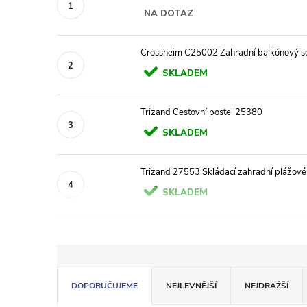
NA DOTAZ
Crossheim C25002 Zahradní balkónový se
SKLADEM
Trizand Cestovní postel 25380
SKLADEM
Trizand 27553 Skládací zahradní plážové l
SKLADEM
Ř
DOPORUČUJEME
NEJLEVNĚJŠÍ
NEJDRAŽŠÍ