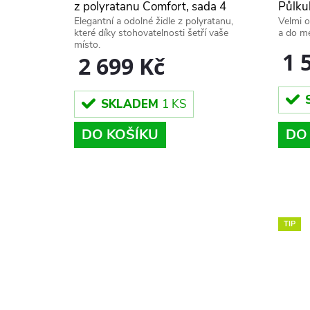
z polyratanu Comfort, sada 4
Půlkul
Elegantní a odolné židle z polyratanu,
Velmi o
kusů, černá
ratta
které díky stohovatelnosti šetří vaše
a do me
místo.
1 
2 699 Kč
SKLADEM
1 KS
DO
DO KOŠÍKU
TIP