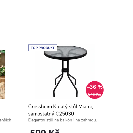
TOP PRODUKT
–36 %
949 KČ
Crossheim Kulatý stůl Miami,
samostatný C25030
enších
Elegantní stůl na balkón i na zahradu.
599 Kč