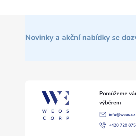
l
Z
á
d
á
Novinky a akční nabídky se doz
a
p
c
a
í
t
p
r
í
v
info
@
weos.cz
k
+420 728 875
y