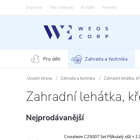
Přejít
Doprava
Vše o nákupu
Kontakt
Novinky
na
obsah
Pro děti
Zahrada a technika
Zahrada a technika
Zahradní lehátka, kř
Zahradní lehátka, kř
Nejprodávanější
Crossheim C25007 Set Půlkulatý stůl + 2 ž