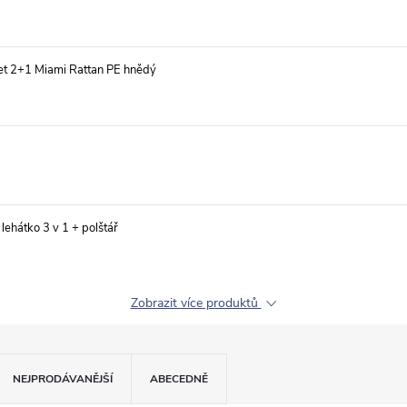
t 2+1 Miami Rattan PE hnědý
ehátko 3 v 1 + polštář
Zobrazit více produktů
NEJPRODÁVANĚJŠÍ
ABECEDNĚ