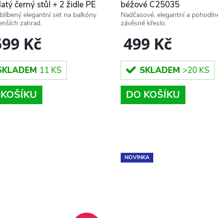
atý černý stůl + 2 židle PE
béžové C25035
blíbený elegantní set na balkóny
Nadčasové, elegantní a pohodln
n, hnědý
nších zahrad.
závěsné křeslo.
599 Kč
499 Kč
SKLADEM
11 KS
SKLADEM
>20 KS
 KOŠÍKU
DO KOŠÍKU
NOVINKA