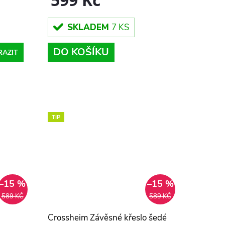
SKLADEM
7 KS
DO KOŠÍKU
RAZIT
TIP
–15 %
–15 %
589 KČ
589 KČ
Crossheim Závěsné křeslo šedé