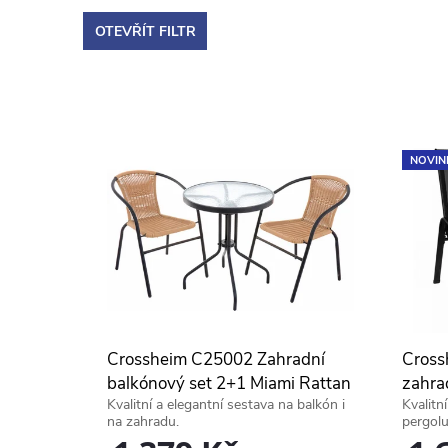
a
OTEVŘÍT FILTR
z
V
e
ý
n
NOVIN
p
í
i
p
s
r
p
o
Crossheim C25002 Zahradní
Cross
r
balkónový set 2+1 Miami Rattan
zahrad
d
Kvalitní a elegantní sestava na balkón i
Kvalitn
PE hnědý
na zahradu.
pergolu
o