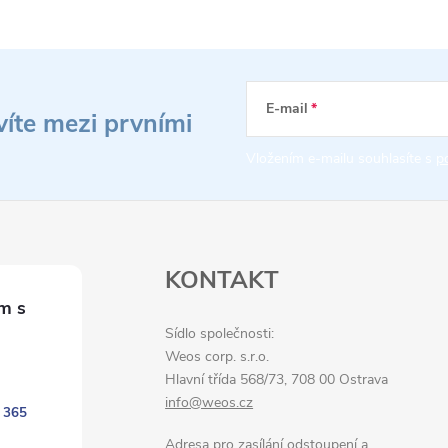
r
á
n
k
E-mail
víte mezi prvními
o
Vložením e-mailu souhlasíte s
p
v
á
n
í
KONTAKT
Sídlo společnosti:
Weos corp. s.r.o.
Hlavní třída 568/73, 708 00 Ostrava
info@weos.cz
 365
Adresa pro zasílání odstoupení a