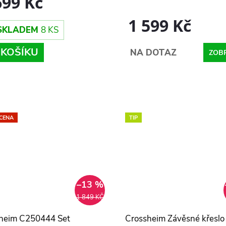
699 Kč
1 599 Kč
SKLADEM
8 KS
 KOŠÍKU
NA DOTAZ
ZOB
 CENA
TIP
–13 %
1 849 KČ
heim C250444 Set
Crossheim Závěsné křeslo