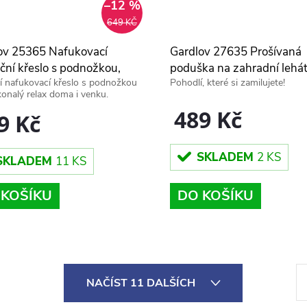
–12 %
649 KČ
ov 25365 Nafukovací
Gardlov 27635 Prošívaná
ční křeslo s podnožkou,
poduška na zahradní lehá
í nafukovací křeslo s podnožkou
Pohodlí, které si zamilujete!
hnědé
180x50x9 cm, černá
onalý relax doma i venku.
489 Kč
9 Kč
SKLADEM
2 KS
SKLADEM
11 KS
DO KOŠÍKU
 KOŠÍKU
S
NAČÍST 11 DALŠÍCH
t