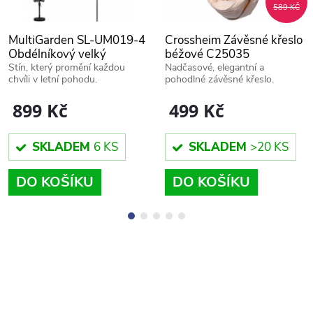
589 KČ
MultiGarden SL-UM019-4
Crossheim Závěsné křeslo
Obdélníkový velký
béžové C25035
zahradní slunečník šikmý
Stín, který promění každou
Nadčasové, elegantní a
chvíli v letní pohodu.
pohodlné závěsné křeslo.
sklápěcí s klikou šedý
200x130 cm
899 Kč
499 Kč
SKLADEM
6 KS
SKLADEM
>20 KS
DO KOŠÍKU
DO KOŠÍKU