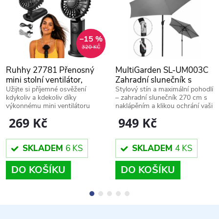
–15 %
320 KČ
Ruhhy 27781 Přenosný
MultiGarden SL-UM003C
mini stolní ventilátor,
Zahradní slunečník s
USB-C, tichý
klikou šedý 270 cm
Užijte si příjemné osvěžení
Stylový stín a maximální pohodlí
kdykoliv a kdekoliv díky
– zahradní slunečník 270 cm s
výkonnému mini ventilátoru
naklápěním a klikou ochrání vaši
RUHHY s výdrží až 9 hodin, 4
terasu před sluncem i letním
269 Kč
949 Kč
rychlostmi a praktickým
deštěm.
skládacím designem.
SKLADEM
6 KS
SKLADEM
4 KS
DO KOŠÍKU
DO KOŠÍKU
Z