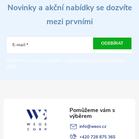
Novinky a akční nabídky se dozvíte
á
mezi prvními
p
a
ODEBÍRAT
E-mail
t
Vložením e-mailu souhlasíte s
podmínkami ochrany osobních
údajů
í
info
@
weos.cz
+420 728 875 365