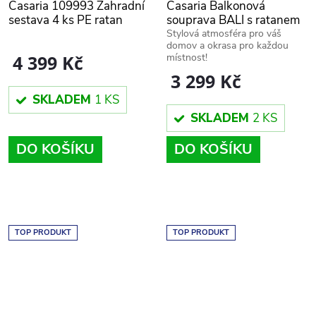
Casaria 109993 Zahradní
Casaria Balkonová
sestava 4 ks PE ratan
souprava BALI s ratanem
krémová
pro 2 osoby, hnědá/černá,
Stylová atmosféra pro váš
domov a okrasa pro každou
108348
místnost!
4 399 Kč
3 299 Kč
SKLADEM
1 KS
SKLADEM
2 KS
DO KOŠÍKU
DO KOŠÍKU
TOP PRODUKT
TOP PRODUKT