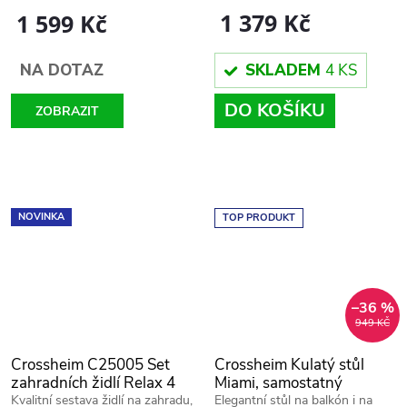
1 379 Kč
1 599 Kč
SKLADEM
4 KS
NA DOTAZ
DO KOŠÍKU
ZOBRAZIT
NOVINKA
TOP PRODUKT
–36 %
949 KČ
Crossheim C25005 Set
Crossheim Kulatý stůl
zahradních židlí Relax 4
Miami, samostatný
ks
C25030
Kvalitní sestava židlí na zahradu,
Elegantní stůl na balkón i na