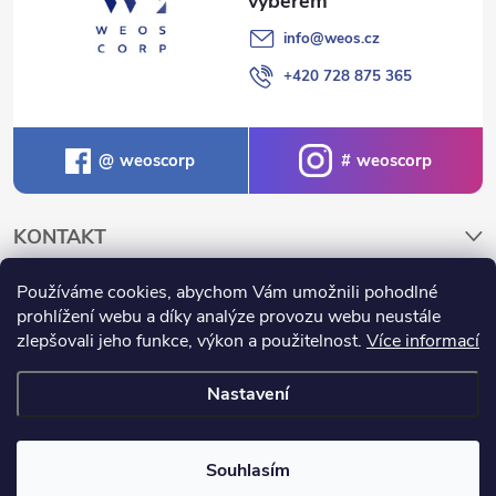
ý
p
info
@
weos.cz
+420 728 875 365
i
s
weoscorp
weoscorp
u
KONTAKT
Používáme cookies, abychom Vám umožnili pohodlné
NAKUPOVÁNÍ A INFORMACE
prohlížení webu a díky analýze provozu webu neustále
zlepšovali jeho funkce, výkon a použitelnost.
Více informací
Nastavení
Copyright 2026
Weos.cz
. Všechna práva vyhrazena.
Souhlasím