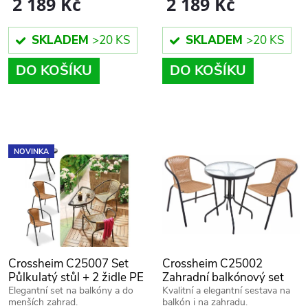
o
2 189 Kč
2 189 Kč
o
d
d
SKLADEM
>20 KS
SKLADEM
>20 KS
u
DO KOŠÍKU
DO KOŠÍKU
u
k
k
t
t
NOVINKA
ů
ů
Crossheim C25007 Set
Crossheim C25002
Půlkulatý stůl + 2 židle PE
Zahradní balkónový set
rattan, hnědý
2+1 Miami Rattan PE
Elegantní set na balkóny a do
Kvalitní a elegantní sestava na
menších zahrad.
balkón i na zahradu.
hnědý