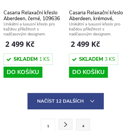
Casaria Relaxační křeslo
Casaria Relaxační křeslo
Aberdeen, černé, 109636
Aberdeen, krémové,
109637
Unikátní a luxusní křeslo pro
Unikátní a luxusní křeslo pro
každou příležitost s
každou příležitost s
nadčasovým designem.
nadčasovým designem.
2 499 Kč
2 499 Kč
SKLADEM
1 KS
SKLADEM
3 KS
DO KOŠÍKU
DO KOŠÍKU
O
NAČÍST 12 DALŠÍCH
v
l
S
1
4
t