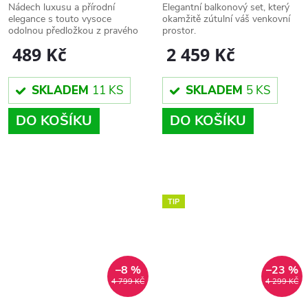
akáciového dřeva hnědá
polyratanu, 3 dílná, šedá
Nádech luxusu a přírodní
Elegantní balkonový set, který
elegance s touto vysoce
okamžitě zútulní váš venkovní
80x50cm
akácie
odolnou předložkou z pravého
prostor.
akáciového dřeva.
2 459 Kč
489 Kč
SKLADEM
5 KS
SKLADEM
11 KS
DO KOŠÍKU
DO KOŠÍKU
TIP
–8 %
–23 %
4 799 KČ
4 299 KČ