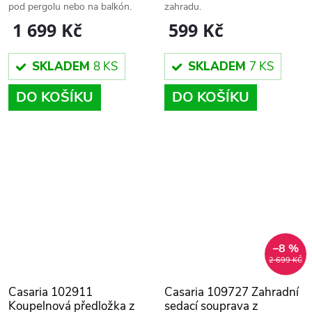
pod pergolu nebo na balkón.
zahradu.
1 699 Kč
599 Kč
SKLADEM
8 KS
SKLADEM
7 KS
DO KOŠÍKU
DO KOŠÍKU
–8 %
2 699 KČ
Casaria 102911
Casaria 109727 Zahradní
Koupelnová předložka z
sedací souprava z