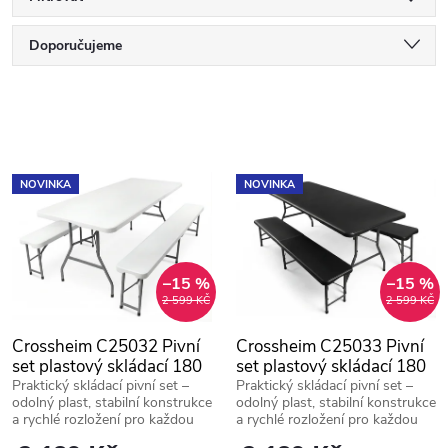
Ř
Doporučujeme
a
Nejlevnější
V
Nejdražší
z
ý
Nejprodávanější
e
NOVINKA
NOVINKA
p
Abecedně
n
i
í
–15 %
–15 %
2 599 KČ
2 599 KČ
s
p
Crossheim C25032 Pivní
Crossheim C25033 Pivní
p
set plastový skládací 180
set plastový skládací 180
r
cm bílá
cm černá
Praktický skládací pivní set –
Praktický skládací pivní set –
odolný plast, stabilní konstrukce
odolný plast, stabilní konstrukce
r
a rychlé rozložení pro každou
a rychlé rozložení pro každou
oslavu i zahradní posezení.
oslavu i zahradní posezení.