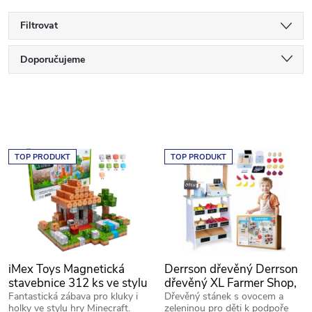
Filtrovat
Ř
Doporučujeme
a
Nejlevnější
V
Nejdražší
z
ý
Nejprodávanější
e
TOP PRODUKT
TOP PRODUKT
p
Abecedně
n
i
í
s
p
iMex Toys Magnetická
Derrson dřevěný Derrson
p
stavebnice 312 ks ve stylu
dřevěný XL Farmer Shop,
r
minecraft
obchod s pokladnou,
Fantastická zábava pro kluky i
Dřevěný stánek s ovocem a
holky ve stylu hry Minecraft.
zeleninou pro děti k podpoře
váhou a doplňky W5295