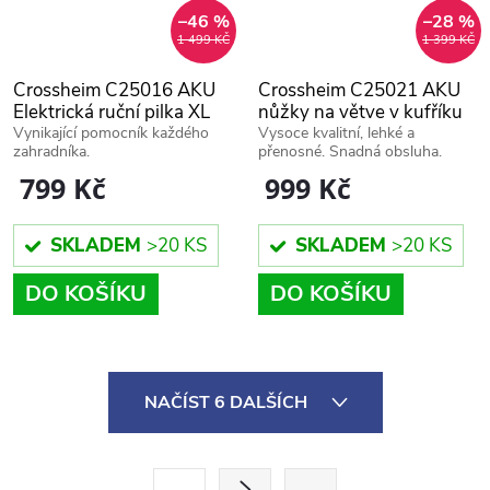
–46 %
–28 %
1 499 KČ
1 399 KČ
Crossheim C25016 AKU
Crossheim C25021 AKU
Elektrická ruční pilka XL
nůžky na větve v kufříku
PRO + Náhradní baterie +
+ náhradní baterie
Vynikající pomocník každého
Vysoce kvalitní, lehké a
zahradníka.
přenosné. Snadná obsluha.
Náhradní řetěz
799 Kč
999 Kč
SKLADEM
>20 KS
SKLADEM
>20 KS
DO KOŠÍKU
DO KOŠÍKU
O
NAČÍST 6 DALŠÍCH
v
l
S