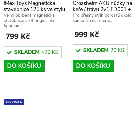
iMex Toys Magnetická
Crossheim AKU nůžky na
stavebnice 125 ks ve stylu
keře / trávu 2v1 FD001 +
minecraft + 4 figurky
náhradní baterie
Velmi oblíbená magnetická
Pro přesný střih porostů okolo
stavebnice se 4 originálními
kamenů, cest i teras.
figurkami.
999 Kč
799 Kč
SKLADEM
20 KS
SKLADEM
>20 KS
DO KOŠÍKU
DO KOŠÍKU
NOVINKA