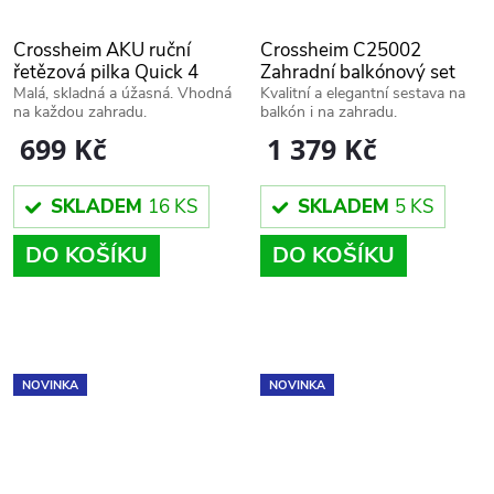
Crossheim AKU ruční
Crossheim C25002
řetězová pilka Quick 4
Zahradní balkónový set
2+1 Miami Rattan PE
Malá, skladná a úžasná. Vhodná
Kvalitní a elegantní sestava na
na každou zahradu.
balkón i na zahradu.
hnědý
699 Kč
1 379 Kč
SKLADEM
16 KS
SKLADEM
5 KS
DO KOŠÍKU
DO KOŠÍKU
NOVINKA
NOVINKA