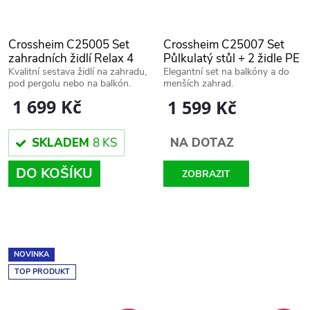
Crossheim C25005 Set
Crossheim C25007 Set
zahradních židlí Relax 4
Půlkulatý stůl + 2 židle PE
ks
rattan, hnědý
Kvalitní sestava židlí na zahradu,
Elegantní set na balkóny a do
pod pergolu nebo na balkón.
menších zahrad.
1 699 Kč
1 599 Kč
SKLADEM
8 KS
NA DOTAZ
DO KOŠÍKU
ZOBRAZIT
NOVINKA
TOP PRODUKT