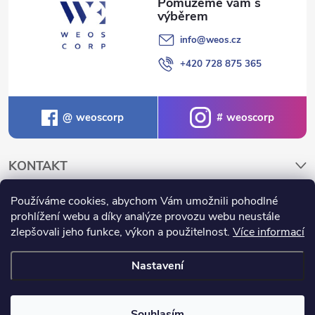
ý
p
info
@
weos.cz
+420 728 875 365
i
s
weoscorp
weoscorp
u
KONTAKT
Používáme cookies, abychom Vám umožnili pohodlné
NAKUPOVÁNÍ A INFORMACE
prohlížení webu a díky analýze provozu webu neustále
zlepšovali jeho funkce, výkon a použitelnost.
Více informací
Nastavení
Copyright 2026
Weos.cz
. Všechna práva vyhrazena.
Souhlasím