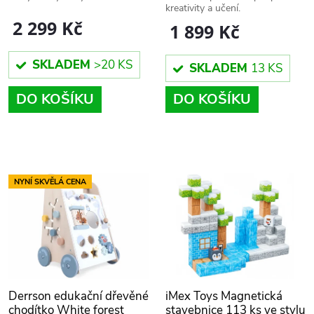
r
kreativity a učení.
o
2 299 Kč
1 899 Kč
o
d
SKLADEM
>20 KS
SKLADEM
13 KS
d
u
DO KOŠÍKU
DO KOŠÍKU
u
k
k
t
t
NYNÍ SKVĚLÁ CENA
ů
ů
Derrson edukační dřevěné
iMex Toys Magnetická
chodítko White forest
stavebnice 113 ks ve stylu