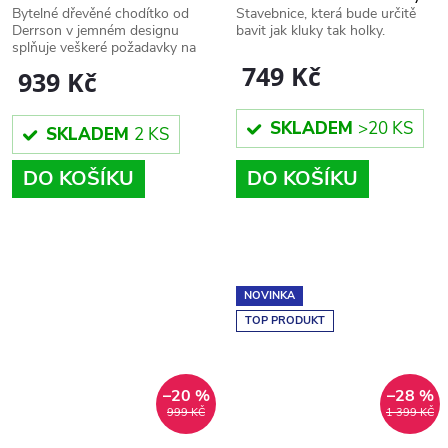
minecraft
Bytelné dřevěné chodítko od
Stavebnice, která bude určitě
Derrson v jemném designu
bavit jak kluky tak holky.
splňuje veškeré požadavky na
funkci i bezpečnost.
749 Kč
939 Kč
SKLADEM
>20 KS
SKLADEM
2 KS
DO KOŠÍKU
DO KOŠÍKU
NOVINKA
TOP PRODUKT
–20 %
–28 %
999 KČ
1 399 KČ