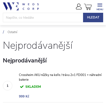
Přejít
NÁKUPN
na
KOŠÍK
obsah
HLEDAT
Ostatní
Nejprodávanější
Nejprodávanější
Crossheim AKU nůžky na keře / trávu 2v1 FD001 + náhradní
baterie
SKLADEM
999 Kč