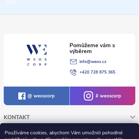
údajů
í
info
@
weos.cz
+420 728 875 365
weoscorp
weoscorp
KONTAKT
Používáme cookies, abychom Vám umožnili pohodlné
NAKUPOVÁNÍ A INFORMACE