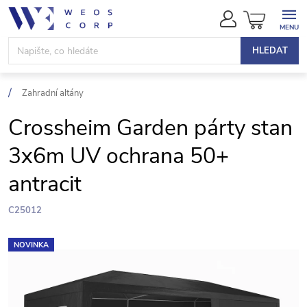
Přejít
NÁKUPN
na
KOŠÍK
obsah
HLEDAT
Zahradní altány
Crossheim Garden párty stan
3x6m UV ochrana 50+
antracit
C25012
NOVINKA