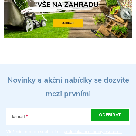
Z
Novinky a akční nabídky se dozvíte
á
mezi prvními
p
a
ODEBÍRAT
E-mail
t
Vložením e-mailu souhlasíte s
podmínkami ochrany osobních