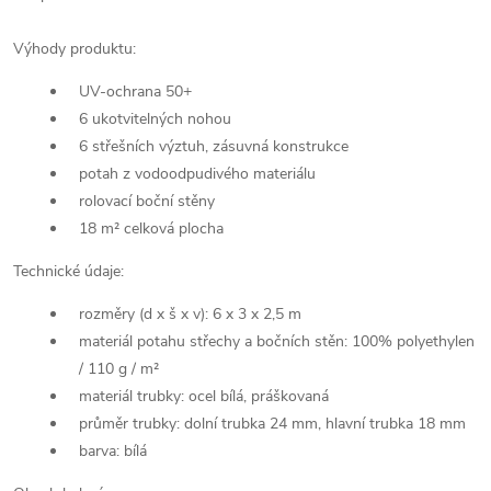
Výhody produktu:
UV-ochrana 50+
6 ukotvitelných nohou
6 střešních výztuh, zásuvná konstrukce
potah z vodoodpudivého materiálu
rolovací boční stěny
18 m² celková plocha
Technické údaje:
rozměry (d x š x v): 6 x 3 x 2,5 m
materiál potahu střechy a bočních stěn: 100% polyethylen
/ 110 g / m²
materiál trubky: ocel bílá, práškovaná
průměr trubky: dolní trubka 24 mm, hlavní trubka 18 mm
barva: bílá