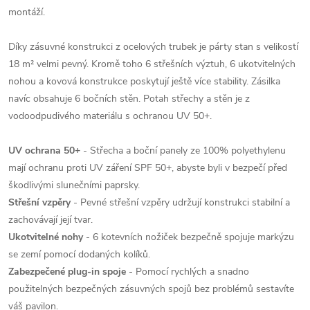
montáží.
Díky zásuvné konstrukci z ocelových trubek je párty stan s velikostí
18 m² velmi pevný. Kromě toho 6 střešních výztuh, 6 ukotvitelných
nohou a kovová konstrukce poskytují ještě více stability. Zásilka
navíc obsahuje 6 bočních stěn. Potah střechy a stěn je z
vodoodpudivého materiálu s ochranou UV 50+.
UV ochrana 50+
- Střecha a boční panely ze 100% polyethylenu
mají ochranu proti UV záření SPF 50+, abyste byli v bezpečí před
škodlivými slunečními paprsky.
Střešní vzpěry
- Pevné střešní vzpěry udržují konstrukci stabilní a
zachovávají její tvar.
Ukotvitelné nohy
- 6 kotevních nožiček bezpečně spojuje markýzu
se zemí pomocí dodaných kolíků.
Zabezpečené plug-in spoje
- Pomocí rychlých a snadno
použitelných bezpečných zásuvných spojů bez problémů sestavíte
váš pavilon.