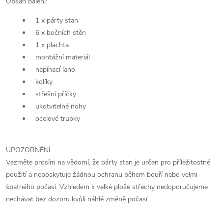
Obsah balení:
1 x párty stan
6 x bočních stěn
1 x plachta
montážní materiál
napínací lano
kolíky
střešní příčky
ukotvitelné nohy
ocelové trubky
UPOZORNĚNÍ:
Vezměte prosím na vědomí, že párty stan je určen pro příležitostné
použití a neposkytuje žádnou ochranu během bouří nebo velmi
špatného počasí. Vzhledem k velké ploše střechy nedoporučujeme
nechávat bez dozoru kvůli náhlé změně počasí.