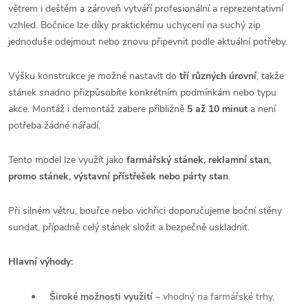
větrem i deštěm a zároveň vytváří profesionální a reprezentativní
vzhled. Bočnice lze díky praktickému uchycení na suchý zip
jednoduše odejmout nebo znovu připevnit podle aktuální potřeby.
Výšku konstrukce je možné nastavit do
tří různých úrovní
, takže
stánek snadno přizpůsobíte konkrétním podmínkám nebo typu
akce. Montáž i demontáž zabere přibližně
5 až 10 minut
a není
potřeba žádné nářadí.
Tento model lze využít jako
farmářský stánek, reklamní stan,
promo stánek, výstavní přístřešek nebo párty stan
.
Při silném větru, bouřce nebo vichřici doporučujeme boční stěny
sundat, případně celý stánek složit a bezpečně uskladnit.
Hlavní výhody:
Široké možnosti využití
– vhodný na farmářské trhy,