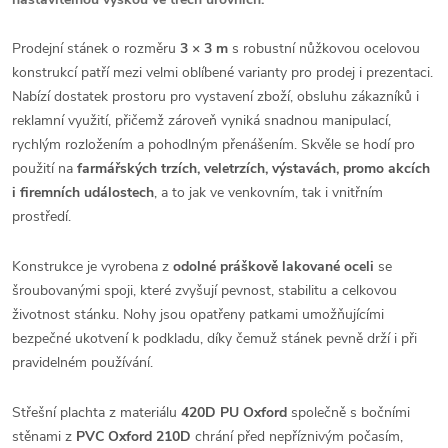
Prodejní stánek o rozměru
3 × 3 m
s robustní nůžkovou ocelovou
konstrukcí patří mezi velmi oblíbené varianty pro prodej i prezentaci.
Nabízí dostatek prostoru pro vystavení zboží, obsluhu zákazníků i
reklamní využití, přičemž zároveň vyniká snadnou manipulací,
rychlým rozložením a pohodlným přenášením. Skvěle se hodí pro
použití na
farmářských trzích, veletrzích, výstavách, promo akcích
i firemních událostech
, a to jak ve venkovním, tak i vnitřním
prostředí.
Konstrukce je vyrobena z
odolné práškově lakované oceli
se
šroubovanými spoji, které zvyšují pevnost, stabilitu a celkovou
životnost stánku. Nohy jsou opatřeny patkami umožňujícími
bezpečné ukotvení k podkladu, díky čemuž stánek pevně drží i při
pravidelném používání.
Střešní plachta z materiálu
420D PU Oxford
společně s bočními
stěnami z
PVC Oxford 210D
chrání před nepříznivým počasím,