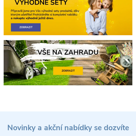
Z
Novinky a akční nabídky se dozvíte
á