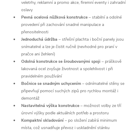
veletrhy, reklamní a promo akce, firemní eventy i zahradní
oslavy
Pevná ocelová nůžková konstrukce
– stabilní a odolné
provedení při zachování snadné manipulace a
přenositelnosti
Jednoduchá údržba
– střešní plachta i boční panely jsou
snímatelné a lze je čistit ručně (nevhodné pro praní v
pračce ani žehlení)
Odolná konstrukce se šroubovanými spoji
– práškově
lakovaná ocel zvyšuje životnost a spolehlivost i při
pravidelném používání
Bočnice se snadným uchycením
– odnímatelné stěny se
připevňují pomocí suchých zipů pro rychlou montáž i
demontáž
Nastavitelná výška konstrukce
– možnost volby ze tří
úrovní výšky podle aktuálních potřeb a prostoru
Kompaktní skladování
– po složení zabírá minimum
místa, což usnadňuje převoz i uskladnění stánku