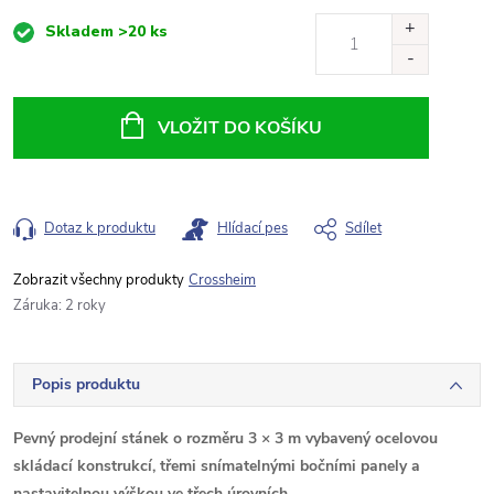
Měrná
Skladem
>20 ks
cena:
VLOŽIT DO KOŠÍKU
Dotaz k produktu
Hlídací pes
Sdílet
Crossheim
Záruka
:
2 roky
Popis produktu
Pevný prodejní stánek o rozměru 3 × 3 m vybavený ocelovou
skládací konstrukcí, třemi snímatelnými bočními panely a
nastavitelnou výškou ve třech úrovních.