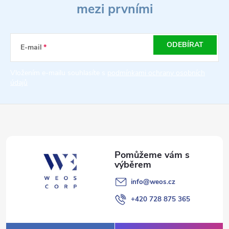
mezi prvními
p
a
ODEBÍRAT
E-mail
t
Vložením e-mailu souhlasíte s
podmínkami ochrany osobních
údajů
í
info
@
weos.cz
+420 728 875 365