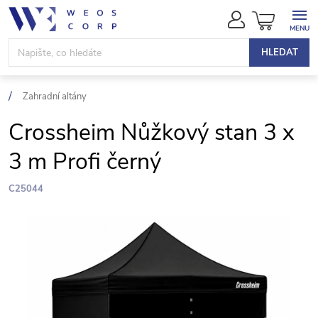
Přejít
NÁKUPN
na
KOŠÍK
obsah
HLEDAT
Zahradní altány
Crossheim Nůžkový stan 3 x
3 m Profi černý
C25044