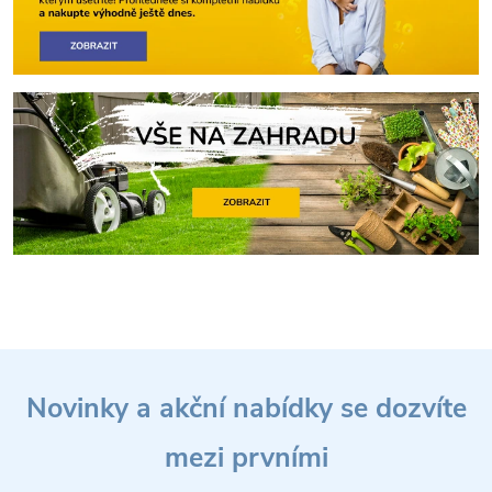
Z
Novinky a akční nabídky se dozvíte
á
mezi prvními
p