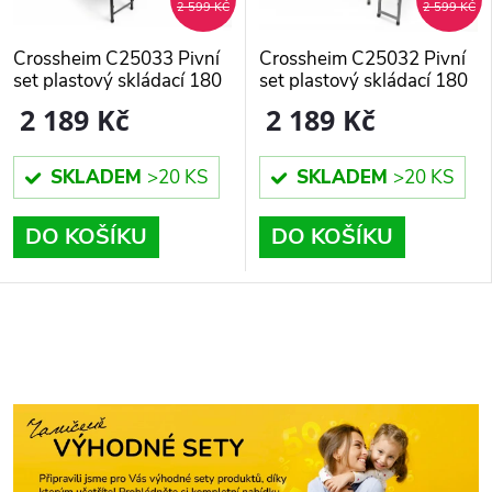
2 599 KČ
2 599 KČ
Crossheim C25033 Pivní
Crossheim C25032 Pivní
set plastový skládací 180
set plastový skládací 180
cm černá
cm bílá
2 189 Kč
2 189 Kč
SKLADEM
>20 KS
SKLADEM
>20 KS
DO KOŠÍKU
DO KOŠÍKU