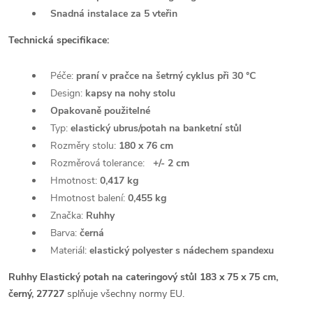
Snadná instalace za 5 vteřin
Technická specifikace:
Péče:
praní v pračce na šetrný cyklus při 30 °C
Design:
kapsy na nohy stolu
Opakovaně použitelné
Typ:
elastický ubrus/potah na banketní stůl
Rozměry stolu:
180 x 76 cm
Rozměrová tolerance:
+/- 2 cm
Hmotnost:
0,417 kg
Hmotnost balení:
0,455 kg
Značka:
Ruhhy
Barva:
černá
Materiál:
elastický polyester s nádechem spandexu
Ruhhy Elastický potah na cateringový stůl 183 x 75 x 75 cm,
černý, 27727
splňuje všechny normy EU.