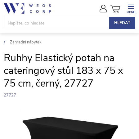
Přejít
NÁKUPN
na
KOŠÍK
obsah
HLEDAT
Zahradní nábytek
Ruhhy Elastický potah na
cateringový stůl 183 x 75 x
75 cm, černý, 27727
27727