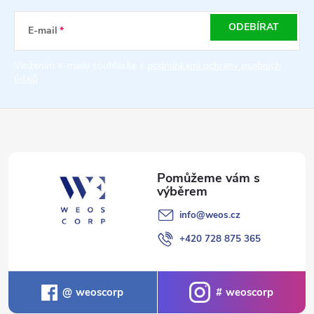
a
ODEBÍRAT
E-mail
t
Vložením e-mailu souhlasíte s
podmínkami ochrany osobních
údajů
í
info
@
weos.cz
+420 728 875 365
weoscorp
weoscorp