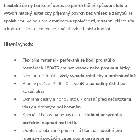
flexibilní černý banketní ubrus se perfektně přizpůsobí stolu a
vytvoří hladký, esteticky příjemný povrch bez vrásek a záhybů
. Je
spolehlivou volbou pro cateringové společnosti, svatební plánovače
a kohokoli, kdo chce rychle změnit vzhled místa konání.
Hlavní výhody:
Flexibilní materiál -
perfektně se hodí pro stůl o
rozměrech 180x75 cm bez vrásek nebo posunutí látky
Není nutné žehlit -
vždy vypadá esteticky a profesionálně
Praní v pračce při 30 °C -
rychlý a pohodlný úklid po
každé akci
Ochrana desky a nohou stolu -
chrání před nečistotami,
vlasy a drobným poškozením
Speciální kapsy na nohavicích -
stabilní uchycení a
perfektní napnutí materiálu
Odolná, opakovaně použitelná tkanina -
ideální pro
intenzivní použití v cateringu a gastronomii