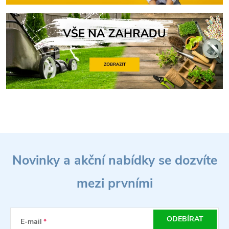
Z
Novinky a akční nabídky se dozvíte
á
mezi prvními
p
a
ODEBÍRAT
E-mail