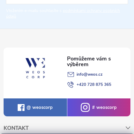
t
Vložením e-mailu souhlasíte s
podmínkami ochrany osobních
údajů
í
info
@
weos.cz
+420 728 875 365
weoscorp
weoscorp
KONTAKT