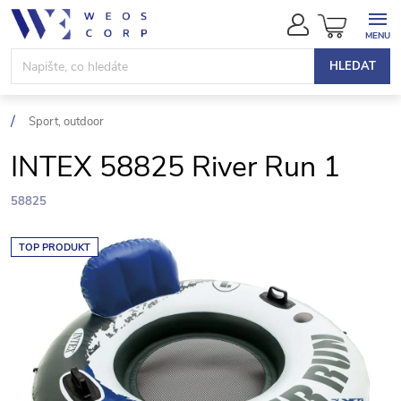
Přejít
NÁKUPN
na
KOŠÍK
obsah
HLEDAT
Sport, outdoor
INTEX 58825 River Run 1
58825
TOP PRODUKT