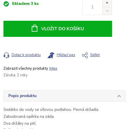
Měrná
Skladem
3 ks
cena:
VLOŽIT DO KOŠÍKU
Dotaz k produktu
Hlídací pes
Sdílet
Intex
Záruka
:
2 roky
Popis produktu
Sedátko do vody se síťovou podlahou. Pevná držadla.
Zabudovaná opěrka na záda.
Dva držáky na pití.