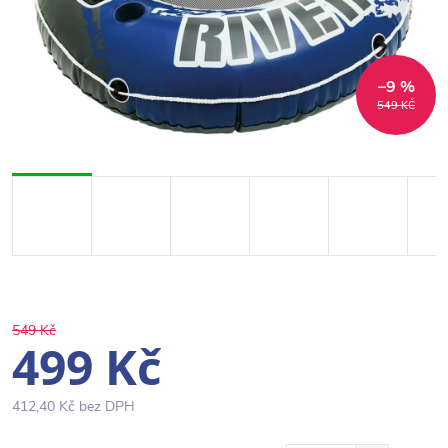
–9 %
549 KČ
549 Kč
499 Kč
412,40 Kč bez DPH