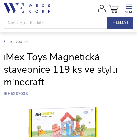
Přejít
NÁKUPN
na
KOŠÍK
obsah
HLEDAT
Stavebnice
iMex Toys Magnetická
stavebnice 119 ks ve stylu
minecraft
IBH5287035