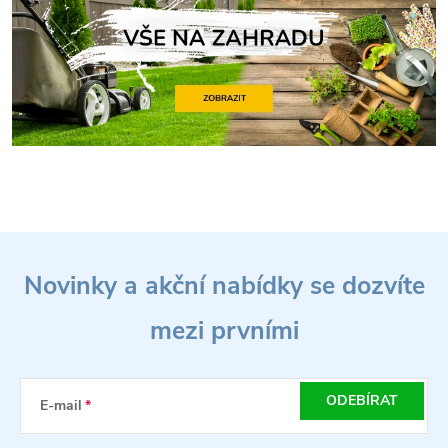
Z
Novinky a akční nabídky se dozvíte
á
mezi prvními
p
a
ODEBÍRAT
E-mail