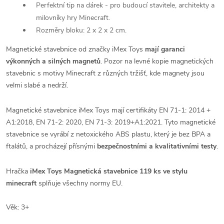
Perfektní tip na dárek - pro budoucí stavitele, architekty a
milovníky hry Minecraft.
Rozměry bloku: 2 x 2 x 2 cm.
Magnetické stavebnice od značky iMex Toys
mají garanci
výkonných a silných magnetů
. Pozor na levné kopie magnetických
stavebnic s motivy Minecraft z různých tržišť, kde magnety jsou
velmi slabé a nedrží.
Magnetické stavebnice iMex Toys mají certifikáty EN 71-1: 2014 +
A1:2018, EN 71-2: 2020, EN 71-3: 2019+A1:2021. Tyto magnetické
stavebnice se vyrábí z netoxického ABS plastu, který je bez BPA a
ftalátů, a procházejí přísnými
bezpečnostními a kvalitativními testy
.
Hračka
iMex Toys Magnetická stavebnice 119 ks ve stylu
minecraft
splňuje všechny normy EU.
Věk: 3+