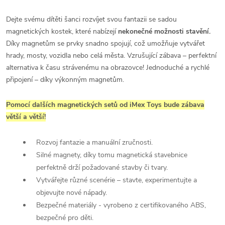
Dejte svému dítěti šanci rozvíjet svou fantazii se sadou
magnetických kostek, které nabízejí
nekonečné možnosti stavění.
Díky magnetům se prvky snadno spojují, což umožňuje vytvářet
hrady, mosty, vozidla nebo celá města. Vzrušující zábava – perfektní
alternativa k času strávenému na obrazovce! Jednoduché a rychlé
připojení – díky výkonným magnetům.
Pomocí dalších magnetických setů od iMex Toys bude zábava
větší a větší!
Rozvoj fantazie a manuální zručnosti.
Silné magnety, díky tomu magnetická stavebnice
perfektně drží požadované stavby či tvary.
Vytvářejte různé scenérie – stavte, experimentujte a
objevujte nové nápady.
Bezpečné materiály - vyrobeno z certifikovaného ABS,
bezpečné pro děti.