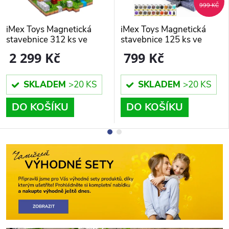
999 KČ
iMex Toys Magnetická
iMex Toys Magnetická
stavebnice 312 ks ve
stavebnice 125 ks ve
stylu minecraft
stylu minecraft + 4 figurky
2 299 Kč
799 Kč
SKLADEM
>20 KS
SKLADEM
>20 KS
DO KOŠÍKU
DO KOŠÍKU