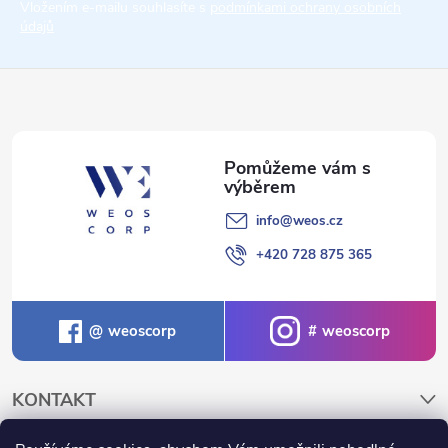
t
Vložením e-mailu souhlasíte s
podmínkami ochrany osobních
údajů
í
info
@
weos.cz
+420 728 875 365
weoscorp
weoscorp
KONTAKT