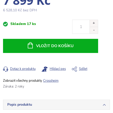
7 899 Kč
6 528,10 Kč bez DPH
Měrná
Skladem
17 ks
cena:
VLOŽIT DO KOŠÍKU
Dotaz k produktu
Hlídací pes
Sdílet
Crossheim
Záruka
:
2 roky
Popis produktu