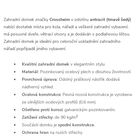
Zahradní domek značky
Crossheim
v odstínu
antracit (tmavě šedý)
nabízí dostatek místa pro kola, nářadí a veškeré zahradní vybavení,
má posuvné dveře, větrací otvory a je dodáván s podlahovou lištou.
Zahra
dní domek je ideální pro celoroční uskladnění zahradního
nářadí popřípadě jiného vybavení.
Kvalitní zahradní domek
v elegantním stylu.
Materiál:
Pozinkovaný o
celový plech s dlouhou životností.
Povrchová úprava:
Odolný práškový nástřik dodává
nádherný vzhled.
Ocelová konstrukce:
Pevná n
osná konstrukce je vyrobena
ze silnějších ocelových profilů (0,6 mm).
Ošetřeno proti korozi
galvanickým pozinkovaním.
2
Zatížení střechy:
do 90 kg/m
Součástí domku je
spodní konstrukce.
Ochrana hran
na rozích střechy.