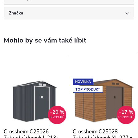
Značka
NOVINKA
TOP PRODUKT
–20 %
–17 %
6 299 KČ
11 999 KČ
Crossheim C25026
Crossheim C25028
Zahradní domek L 213x
Zahradní domek XL 277 x