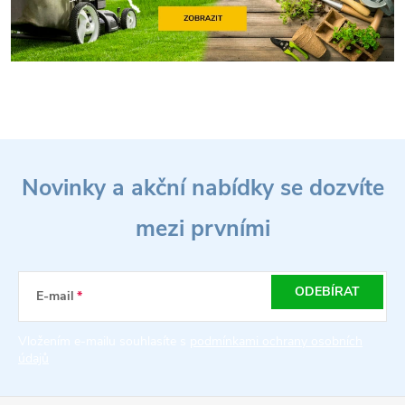
Z
Novinky a akční nabídky se dozvíte
á
mezi prvními
p
a
ODEBÍRAT
E-mail
t
Vložením e-mailu souhlasíte s
podmínkami ochrany osobních
údajů
í