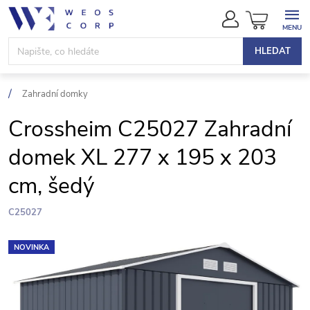
Přejít
NÁKUPN
na
KOŠÍK
obsah
HLEDAT
Zahradní domky
Crossheim C25027 Zahradní
domek XL 277 x 195 x 203
cm, šedý
C25027
NOVINKA