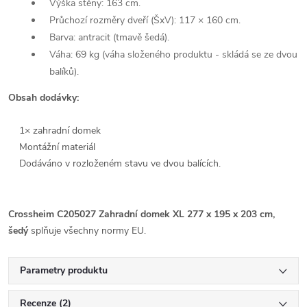
Výška stěny: 163 cm.
Průchozí rozměry dveří (ŠxV): 117 × 160 cm.
Barva: antracit (tmavě šedá).
Váha: 69 kg (váha složeného produktu - skládá se ze dvou
balíků).
Obsah dodávky:
1× zahradní domek
Montážní materiál
Dodáváno v rozloženém stavu ve dvou balících.
Crossheim C205027 Zahradní domek XL 277 x 195 x 203 cm,
šedý
splňuje všechny normy EU.
Parametry produktu
Recenze (2)