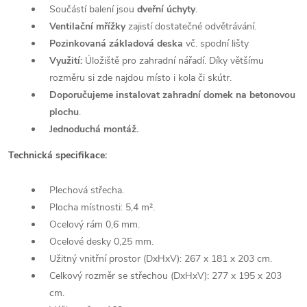
Součástí balení jsou
dveřní úchyty
.
Ventilační mřížky
zajistí dostatečné odvětrávání.
Pozinkovaná základová deska
vč. spodní lišty
Využití:
Úložiště pro zahradní nářadí. Díky většímu
rozměru si zde najdou místo i kola či skútr.
Doporučujeme instalovat zahradní domek na betonovou
plochu
.
Jednoduchá montáž.
Technická specifikace:
Plechová střecha.
Plocha místnosti: 5,4 m².
Ocelový rám 0,6 mm.
Ocelové desky 0,25 mm.
Užitný vnitřní prostor (DxHxV): 267 x 181 x 203 cm.
Celkový rozměr se střechou (DxHxV): 277 x 195 x 203
cm.