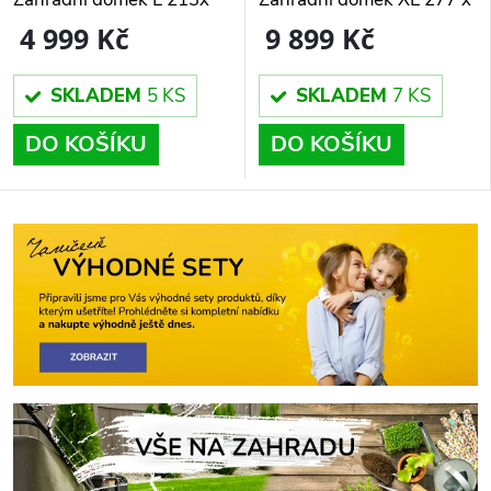
131 x 195 cm, šedý
195 x 200 cm, ořech
4 999 Kč
9 899 Kč
SKLADEM
5 KS
SKLADEM
7 KS
DO KOŠÍKU
DO KOŠÍKU