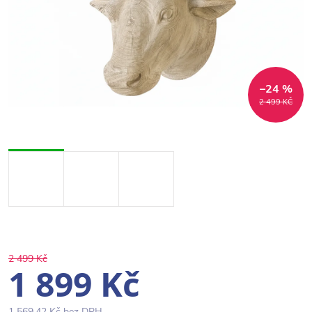
–24 %
2 499 KČ
2 499 Kč
1 899 Kč
1 569,42 Kč bez DPH