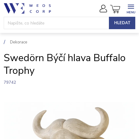
Přejít
NÁKUPN
na
KOŠÍK
obsah
HLEDAT
Dekorace
Swedörn Býčí hlava Buffalo
Trophy
79742