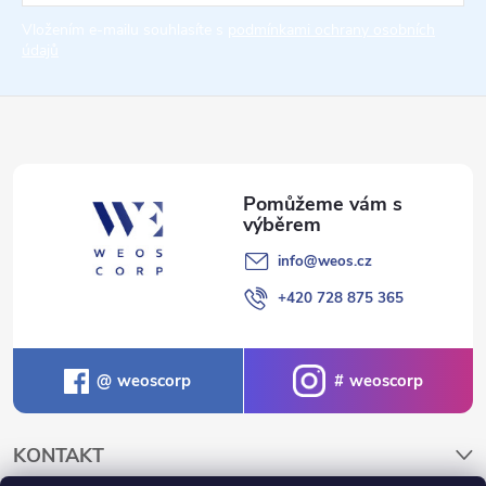
t
Vložením e-mailu souhlasíte s
podmínkami ochrany osobních
údajů
í
info
@
weos.cz
+420 728 875 365
weoscorp
weoscorp
KONTAKT