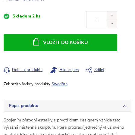
Měrná
Skladem
2 ks
cena:
VLOŽIT DO KOŠÍKU
Dotaz k produktu
Hlídací pes
Sdílet
Swedörn
Popis produktu
Spojením přírodní estetiky s prvotřídním designem vznikla tato
výrazná nástěnná skulptura, která prozradí jedinečný vkus svého
majitele. Přeneste se s ní do afrického safari a dobrodružství