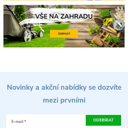
Z
Novinky a akční nabídky se dozvíte
á
mezi prvními
p
a
ODEBÍRAT
E-mail