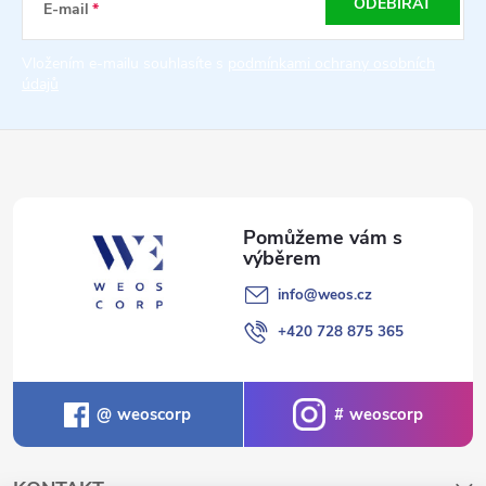
a
ODEBÍRAT
E-mail
t
Vložením e-mailu souhlasíte s
podmínkami ochrany osobních
údajů
í
info
@
weos.cz
+420 728 875 365
weoscorp
weoscorp