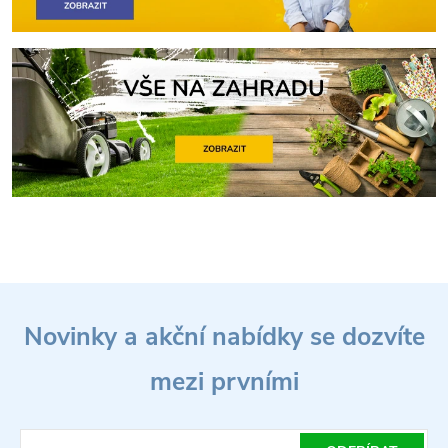
Z
Novinky a akční nabídky se dozvíte
á
mezi prvními
p