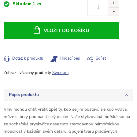
Měrná
Skladem
1 ks
cena:
VLOŽIT DO KOŠÍKU
Dotaz k produktu
Hlídací pes
Sdílet
Swedörn
Popis produktu
Vlny mohou chtít vrátit zpět ty, kdo se jim postaví, ale kdo vytrvá,
může si brzy podmanit celý oceán. Naše stylizovaná mořská socha
ze sochařské pryskyřice nese tuto starodávnou námořnickou
moudrost v každém svém detailu. Spojení tvaru pradávných