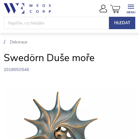
Přejít
NÁKUPN
na
KOŠÍK
obsah
HLEDAT
Dekorace
Swedörn Duše moře
201805OS46