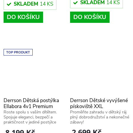
SKLADEM
14 KS
SKLADEM
14 KS
DO KOŠÍKU
DO KOŠÍKU
TOP PRODUKT
Derrson Dětská postýlka
Derrson Dětské vyvýšené
Ellabora 4v1 Premium
pískoviště XXL
Roste spolu s vaším dítětem.
Proměňte zahradu v dětský ráj
Spojuje eleganci, bezpečí a
plný dobrodružství a nekonečné
praktičnost v jediné postýlce
zábavy!
pro roky plné snů i her.
2 699 Kč
8 199 Kč