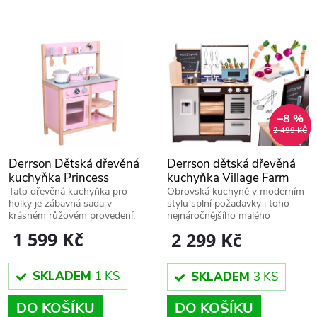
k
k
t
t
ů
ů
–8 %
2 499 KČ
Derrson Dětská dřevěná
Derrson dětská dřevěná
kuchyňka Princess
kuchyňka Village Farm
W5236
XXL W5274
Tato dřevěná kuchyňka pro
Obrovská kuchyně v moderním
holky je zábavná sada v
stylu splní požadavky i toho
krásném růžovém provedení.
nejnáročnějšího malého
kuchaře.
1 599 Kč
2 299 Kč
SKLADEM
1 KS
SKLADEM
3 KS
DO KOŠÍKU
DO KOŠÍKU