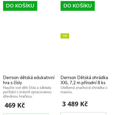
DO KOŠÍKU
DO KOŠÍKU
TIP
Derrson dětská edukativní
Derrson Dětská ohrádka
hra s čísly
XXL 7,2 m přírodní 8 ks
panelů
Naučte své děti čísla a základy
Oblíbená značková ohrádka z
počítání s krásně zpracovanou
masivu.
dřevěnou hračkou.
3 489 Kč
469 Kč