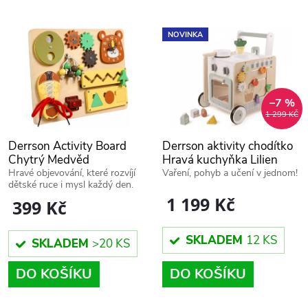
z
ý
Nejprodávanější
e
NOVINKA
p
Abecedně
n
i
í
–7 %
1 299 KČ
s
p
Derrson Activity Board
Derrson aktivity chodítko
p
Chytrý Medvěd
Hravá kuchyňka Lilien
r
Hravé objevování, které rozvíjí
Vaření, pohyb a učení v jednom!
dětské ruce i mysl každý den.
r
1 199 Kč
399 Kč
o
o
SKLADEM
12 KS
d
SKLADEM
>20 KS
d
DO KOŠÍKU
DO KOŠÍKU
u
u