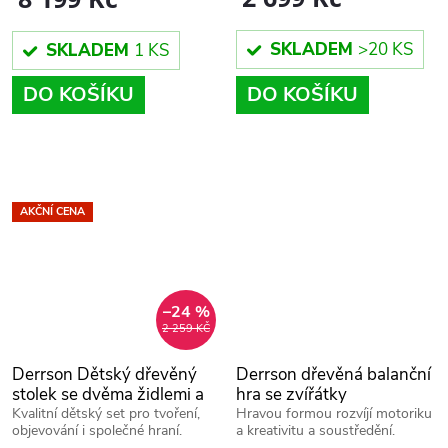
SKLADEM
>20 KS
SKLADEM
1 KS
DO KOŠÍKU
DO KOŠÍKU
AKČNÍ CENA
–24 %
2 259 KČ
Derrson Dětský dřevěný
Derrson dřevěná balanční
stolek se dvěma židlemi a
hra se zvířátky
úložnými boxy
Kvalitní dětský set pro tvoření,
Hravou formou rozvíjí motoriku
objevování i společné hraní.
a kreativitu a soustředění.