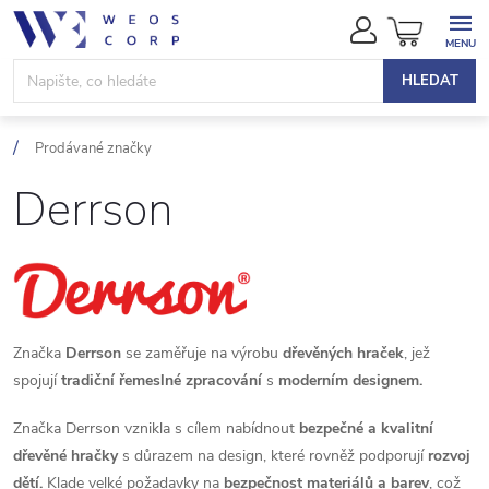
Přejít
NÁKUPN
na
KOŠÍK
obsah
HLEDAT
Prodávané značky
Derrson
Značka
Derrson
se zaměřuje na výrobu
dřevěných hraček
, jež
spojují
tradiční řemeslné zpracování
s
moderním designem.
Značka Derrson vznikla s cílem nabídnout
bezpečné a kvalitní
dřevěné hračky
s důrazem na design, které rovněž podporují
rozvoj
dětí.
Klade velké požadavky na
bezpečnost materiálů a barev
, což