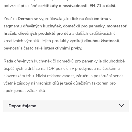
potvrzují příslušné
certifikáty o nezávadnosti, EN-71 a další.
Značka
Derrson
se vyprofilovala jako
lídr na českém trhu
v
segmentu
dřevěných kuchyňek
,
domečků pro panenky
,
montessori
hraček, dřevěných produktů pro děti
a dalších vzdělávacích či
kreativních výrobků. Jejich produkty vynikají
dlouhou životností,
pevností a často také
interaktivními prvky.
Řada dřevěných kuchyněk či domečků pro panenky je dlouhodobě
úspěšných a drží se na TOP pozicích v prodejnosti na českém a
slovenském trhu. Nízká reklamovanost, záruční a pozáruční servis
včetně zásoby náhradních dílů je také důležitým faktorem pro
spokojenost zákazníků.
Ř
Doporučujeme
a
Nejlevnější
V
Nejdražší