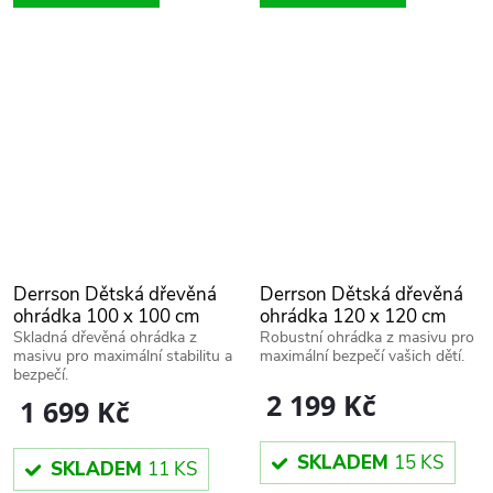
Derrson Dětská dřevěná
Derrson Dětská dřevěná
ohrádka 100 x 100 cm
ohrádka 120 x 120 cm
přírodní
přírodní
Skladná dřevěná ohrádka z
Robustní ohrádka z masivu pro
masivu pro maximální stabilitu a
maximální bezpečí vašich dětí.
bezpečí.
2 199 Kč
1 699 Kč
SKLADEM
15 KS
SKLADEM
11 KS