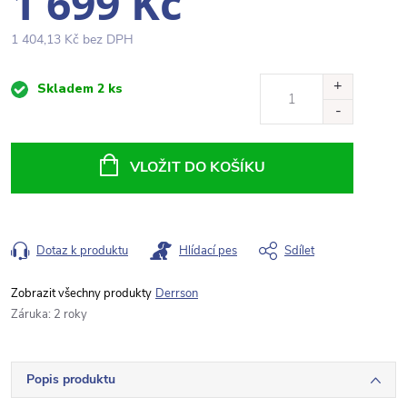
1 699 Kč
1 404,13 Kč bez DPH
Měrná
Skladem
2 ks
cena:
VLOŽIT DO KOŠÍKU
Dotaz k produktu
Hlídací pes
Sdílet
Derrson
Záruka
:
2 roky
Popis produktu