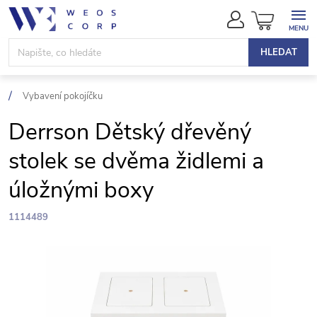
Přejít
NÁKUPN
na
KOŠÍK
obsah
HLEDAT
Vybavení pokojíčku
Derrson Dětský dřevěný
stolek se dvěma židlemi a
úložnými boxy
1114489