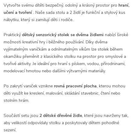
Vytvořte svému dítěti bezpečný, odolný a krásný prostor pro
hraní,
učení a tvoření
. Naše sada stolu a 2 židlí je funkční a stylový kus
nábytku, který si zamilují děti i rodiče.
Praktický
dětský senzorický stolek se dvěma židlemi
nabízí široké
možnosti kreativní hry i běžného používání. Díky dvěma
vyjímatelným vaničkám a odnímatelným víkům lze stolek během
okamžiku přeměnit z klasického stolku na prostor pro smyslové a
tvořivé aktivity. Je ideální pro hraní s pískem, vodou, přírodninami,
modelovací hmotou nebo dalšími výtvarnými materiály.
Po zakrytí vaniček vznikne
rovná pracovní plocha
, kterou mohou
děti využít ke kreslení, malování, skládání stavebnic, čtení nebo
stolním hrám.
Součástí setu jsou
2 dětské dřevěné židle
, které jsou navrženy tak,
aby velikostí odpovídaly stolku a poskytovaly dětem pohodlné
sezení.