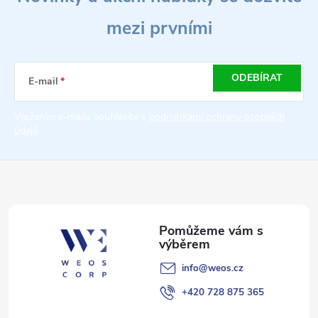
á
mezi prvními
p
a
ODEBÍRAT
E-mail
t
Vložením e-mailu souhlasíte s
podmínkami ochrany osobních
údajů
í
info
@
weos.cz
+420 728 875 365