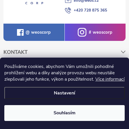
info
@
weos.cz
+420 728 875 365
weoscorp
weoscorp
KONTAKT
Používáme cookies, abychom Vám umožnili pohodlné
NAKUPOVÁNÍ A INFORMACE
prohlížení webu a díky analýze provozu webu neustále
zlepšovali jeho funkce, výkon a použitelnost.
Více informací
Nastavení
Copyright 2026
Weos.cz
. Všechna práva vyhrazena.
Souhlasím
Vytvořil Shoptet