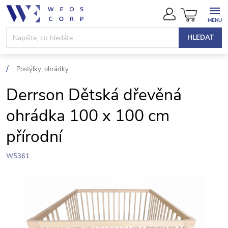
Přejít
NÁKUPN
na
KOŠÍK
obsah
HLEDAT
Postýlky, ohrádky
Derrson Dětská dřevěná
ohrádka 100 x 100 cm
přírodní
W5361