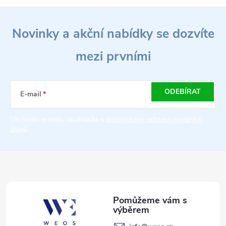
Z
Novinky a akční nabídky se dozvíte
á
mezi prvními
p
a
ODEBÍRAT
E-mail
t
Vložením e-mailu souhlasíte s
podmínkami ochrany osobních
údajů
í