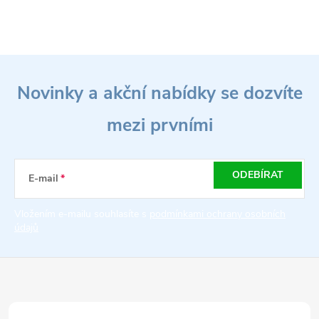
Z
Novinky a akční nabídky se dozvíte
á
mezi prvními
p
a
ODEBÍRAT
E-mail
t
Vložením e-mailu souhlasíte s
podmínkami ochrany osobních
údajů
í