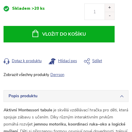
Měrná
Skladem
>20 ks
cena:
VLOŽIT DO KOŠÍKU
Dotaz k produktu
Hlídací pes
Sdílet
Derrson
Popis produktu
Aktivní Montessori tabule
je skvělá vzdělávací hračka pro děti, která
spojuje zábavu s učením. Díky různým interaktivním prvkům
pomáhá rozvíjet
jemnou motoriku, koordinaci ruka–oko a logické
myšlení
. Děti si přirozenou formou osvojují nové dovednosti, trénují