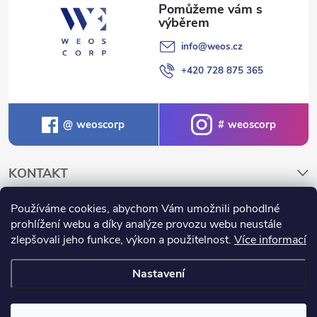
info
@
weos.cz
+420 728 875 365
weoscorp
weoscorp
KONTAKT
Používáme cookies, abychom Vám umožnili pohodlné
NAKUPOVÁNÍ A INFORMACE
prohlížení webu a díky analýze provozu webu neustále
zlepšovali jeho funkce, výkon a použitelnost.
Více informací
Nastavení
Copyright 2026
Weos.cz
. Všechna práva vyhrazena.