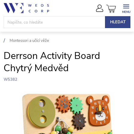
Přejít
NÁKUPN
na
KOŠÍK
obsah
HLEDAT
Montessori a učící věže
Derrson Activity Board
Chytrý Medvěd
W5382