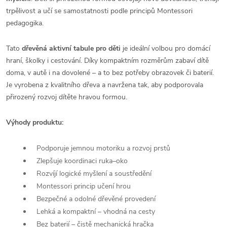
trpělivost a učí se samostatnosti podle principů
Montessori
pedagogika
.
Tato
dřevěná aktivní tabule pro děti
je ideální volbou pro domácí
hraní, školky i cestování. Díky kompaktním rozměrům zabaví dítě
doma, v autě i na dovolené – a to bez potřeby obrazovek či baterií.
Je vyrobena z kvalitního dřeva a navržena tak, aby podporovala
přirozený rozvoj dítěte hravou formou.
Výhody produktu:
Podporuje jemnou motoriku a rozvoj prstů
Zlepšuje koordinaci ruka–oko
Rozvíjí logické myšlení a soustředění
Montessori princip učení hrou
Bezpečné a odolné dřevěné provedení
Lehká a kompaktní – vhodná na cesty
Bez baterií – čistě mechanická hračka