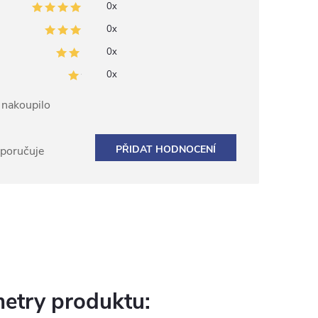
0x
0x
0x
0x
ž nakoupilo
PŘIDAT HODNOCENÍ
oporučuje
etry produktu: