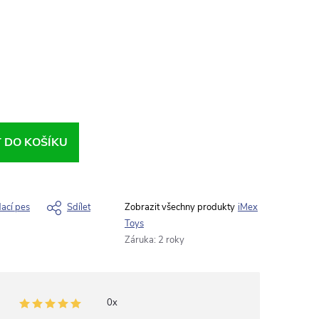
T DO KOŠÍKU
dací pes
Sdílet
iMex
Toys
Záruka
:
2 roky
0x