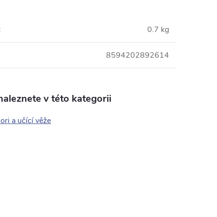
:
0.7 kg
8594202892614
aleznete v této kategorii
ri a učící věže