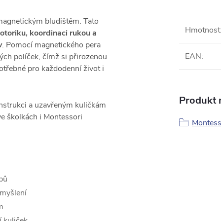
magnetickým bludištěm. Tato
Hmotnost
toriku, koordinaci rukou a
v
. Pomocí magnetického pera
EAN
:
ých políček, čímž si přirozenou
otřebné pro každodenní život i
Produkt n
nstrukci a uzavřeným kuličkám
e školkách i Montessori
Montesso
ybů
 myšlení
m
 kuliček