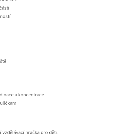
částí
ností
ště
rdinace a koncentrace
kuličkami
í vzdělávací hračka pro děti,