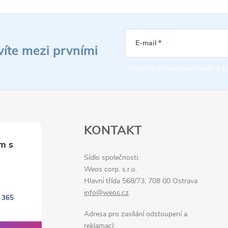
E-mail
víte mezi prvními
Vložením e-mailu souhlasíte s
p
KONTAKT
Sídlo společnosti:
Weos corp. s.r.o.
Hlavní třída 568/73, 708 00 Ostrava
info@weos.cz
 365
Adresa pro zasílání odstoupení a
reklamací: