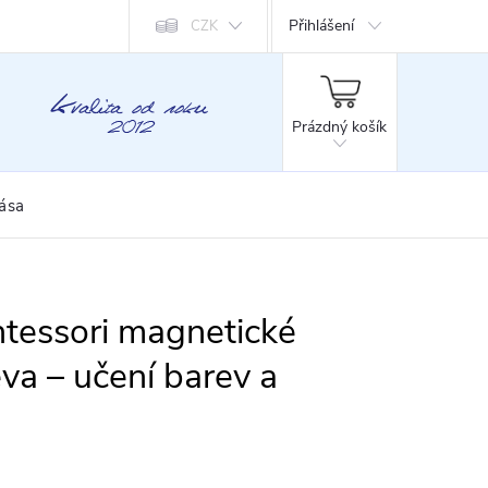
Přihlášení
CZK
NÁKUPNÍ
KOŠÍK
Prázdný košík
rása
tessori magnetické
eva – učení barev a