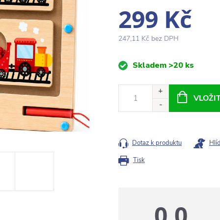
299 Kč
247,11 Kč bez DPH
Měrná
Skladem
>20 ks
cena:
VLOŽI
Dotaz k produktu
Hlí
Tisk
0,0