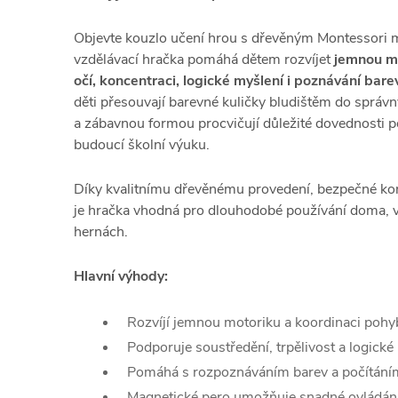
Objevte kouzlo učení hrou s dřevěným Montessori 
vzdělávací hračka pomáhá dětem rozvíjet
jemnou mo
očí, koncentraci, logické myšlení i poznávání bare
děti přesouvají barevné kuličky bludištěm do správn
a zábavnou formou procvičují důležité dovednosti p
budoucí školní výuku.
Díky kvalitnímu dřevěnému provedení, bezpečné ko
je hračka vhodná pro dlouhodobé používání doma, v
hernách.
Hlavní výhody:
Rozvíjí jemnou motoriku a koordinaci poh
Podporuje soustředění, trpělivost a logické
Pomáhá s rozpoznáváním barev a počítání
Magnetické pero umožňuje snadné ovládání