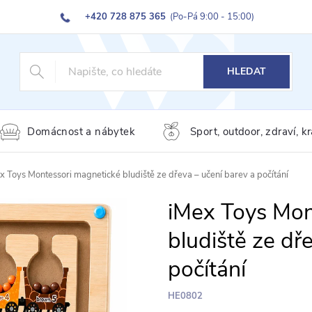
+420 728 875 365
(Po-Pá 9:00 - 15:00)
HLEDAT
Domácnost a nábytek
Sport, outdoor, zdraví, k
x Toys Montessori magnetické bludiště ze dřeva – učení barev a počítání
iMex Toys Mon
bludiště ze dř
počítání
HE0802