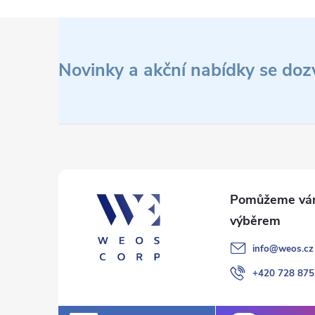
Z
á
Novinky a akční nabídky se doz
p
a
t
í
info
@
weos.cz
+420 728 875