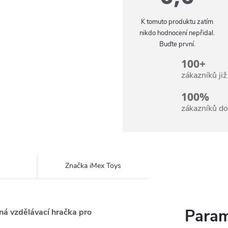
K tomuto produktu zatím
nikdo hodnocení nepřidal.
Buďte první.
100+
zákazníků ji
100%
zákazníků d
Značka
iMex Toys
Param
ná vzdělávací hračka pro