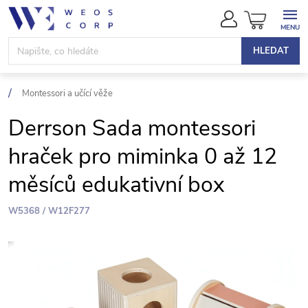
Přejít
NÁKUPN
na
KOŠÍK
obsah
HLEDAT
Montessori a učící věže
Derrson Sada montessori
hraček pro miminka 0 až 12
měsíců edukativní box
W5368 / W12F277