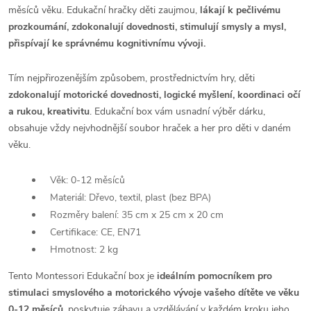
měsíců věku. Edukační hračky děti zaujmou,
lákají k pečlivému
prozkoumání, zdokonalují dovednosti, stimulují smysly a mysl,
přispívají ke správnému kognitivnímu vývoji.
Tím nejpřirozenějším způsobem, prostřednictvím hry, děti
zdokonalují motorické dovednosti, logické myšlení, koordinaci očí
a rukou, kreativitu
. Edukační box vám usnadní výběr dárku,
obsahuje vždy nejvhodnější soubor hraček a her pro děti v daném
věku.
Věk: 0-12 měsíců
Materiál: Dřevo, textil, plast (bez BPA)
Rozměry balení: 35 cm x 25 cm x 20 cm
Certifikace: CE, EN71
Hmotnost: 2 kg
Tento Montessori Edukační box je
ideálním pomocníkem pro
stimulaci smyslového a motorického vývoje vašeho dítěte ve věku
0-12 měsíců,
poskytuje zábavu a vzdělávání v každém kroku jeho