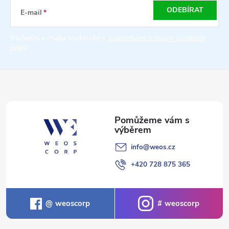
a
ODEBÍRAT
E-mail
t
Vložením e-mailu souhlasíte s
podmínkami ochrany osobních
údajů
í
info
@
weos.cz
+420 728 875 365
weoscorp
weoscorp