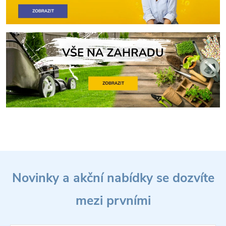
Z
Novinky a akční nabídky se dozvíte
á
mezi prvními
p