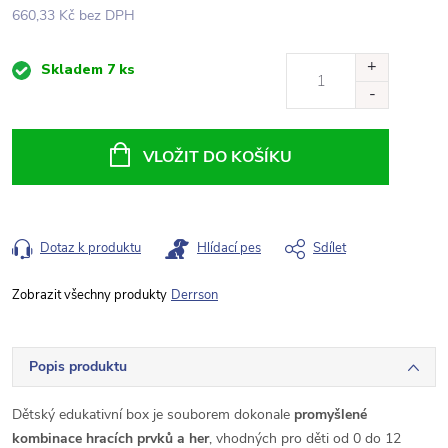
660,33 Kč bez DPH
Měrná
Skladem
7 ks
cena:
VLOŽIT DO KOŠÍKU
Dotaz k produktu
Hlídací pes
Sdílet
Derrson
Popis produktu
Dětský edukativní box je souborem dokonale
promyšlené
kombinace hracích prvků a her
, vhodných pro děti od 0 do 12