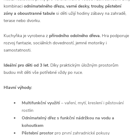
kombinaci
odnímatelného dřezu, varné desky, trouby, pěstební
zóny a oboustranné tabule
si děti užijí hodiny zábavy na zahradě,
terase nebo dvorku.
Kuchyňka je vyrobena z
přírodního odolného dřeva.
Hra podporuje
rozvoj fantazie, sociálních dovedností, jemné motoriky i
samostatnosti.
Ideální pro děti od 3 let.
Díky praktickým úložným prostorům
budou mít děti vše potřebné vždy po ruce.
Hlavní výhody:
Multifunkční využití
– vaření, mytí, kreslení i pěstování
rostlin
Odnímatelný dřez s funkční nádržkou na vodu a
kohoutkem
Pěstební prostor
pro první zahradnické pokusy