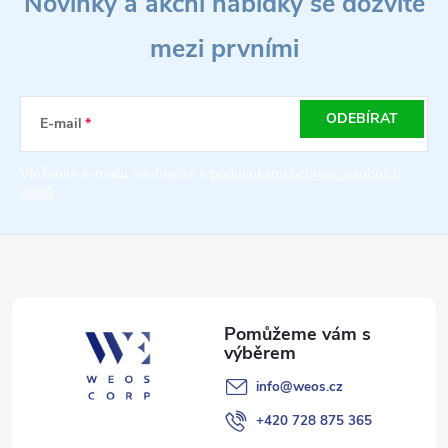
Novinky a akční nabídky se dozvíte
á
mezi prvními
p
a
ODEBÍRAT
E-mail
t
Vložením e-mailu souhlasíte s
podmínkami ochrany osobních
údajů
í
info
@
weos.cz
+420 728 875 365