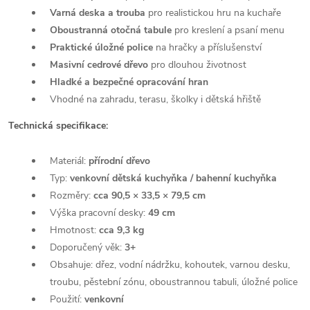
Varná deska a trouba
pro realistickou hru na kuchaře
Oboustranná otočná tabule
pro kreslení a psaní menu
Praktické úložné police
na hračky a příslušenství
Masivní cedrové dřevo
pro dlouhou životnost
Hladké a bezpečné opracování hran
Vhodné na zahradu, terasu, školky i dětská hřiště
Technická specifikace:
Materiál:
přírodní dřevo
Typ:
venkovní dětská kuchyňka / bahenní kuchyňka
Rozměry:
cca 90,5 × 33,5 × 79,5 cm
Výška pracovní desky:
49 cm
Hmotnost:
cca 9,3 kg
Doporučený věk:
3+
Obsahuje: dřez, vodní nádržku, kohoutek, varnou desku,
troubu, pěstební zónu, oboustrannou tabuli, úložné police
Použití:
venkovní