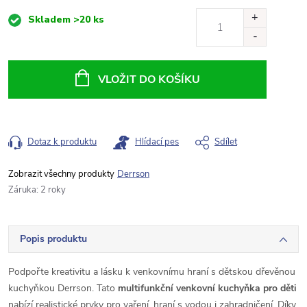
Měrná
Skladem
>20 ks
cena:
VLOŽIT DO KOŠÍKU
Dotaz k produktu
Hlídací pes
Sdílet
Derrson
Záruka
:
2 roky
Popis produktu
Podpořte kreativitu a lásku k venkovnímu hraní s dětskou dřevěnou
kuchyňkou Derrson. Tato
multifunkční venkovní kuchyňka pro děti
nabízí realistické prvky pro vaření, hraní s vodou i zahradničení. Díky