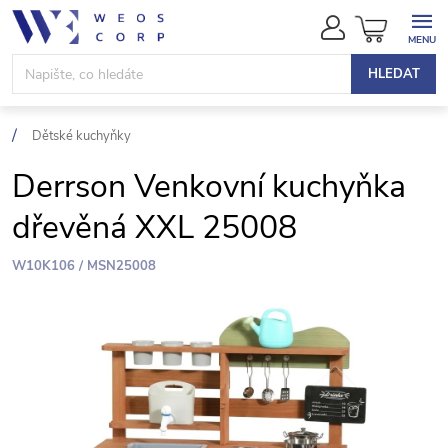
Přejít
NÁKUPN
na
KOŠÍK
obsah
HLEDAT
Dětské kuchyňky
Derrson Venkovní kuchyňka
dřevěná XXL 25008
W10K106 / MSN25008