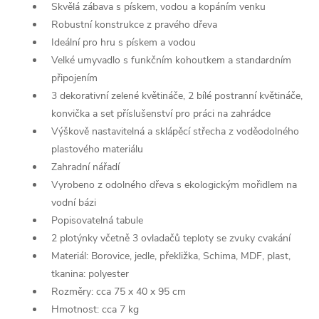
Skvělá zábava s pískem, vodou a kopáním venku
Robustní konstrukce z pravého dřeva
Ideální pro hru s pískem a vodou
Velké umyvadlo s funkčním kohoutkem a standardním
připojením
3 dekorativní zelené květináče, 2 bílé postranní květináče,
konvička a set příslušenství pro práci na zahrádce
Výškově nastavitelná a sklápěcí střecha z voděodolného
plastového materiálu
Zahradní nářadí
Vyrobeno z odolného dřeva s ekologickým mořidlem na
vodní bázi
Popisovatelná tabule
2 plotýnky včetně 3 ovladačů teploty se zvuky cvakání
Materiál: Borovice, jedle, překližka, Schima, MDF, plast,
tkanina: polyester
Rozměry: cca 75 x 40 x 95 cm
Hmotnost: cca 7 kg