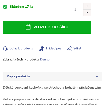
Měrná
Skladem
17 ks
cena:
VLOŽIT DO KOŠÍKU
Dotaz k produktu
Hlídací pes
Sdílet
Derrson
Popis produktu
Dětská venkovní kuchyňka se střechou a bohatým příslušenstvím
Velká a propracovaná
dětská venkovní kuchyňka
promění každou
zahradu v místo plné fantazie a zábavy. Malí kuchaři i kuchařky si