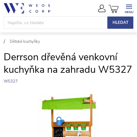
Přejít
NÁKUPN
na
KOŠÍK
obsah
HLEDAT
Dětské kuchyňky
Derrson dřevěná venkovní
kuchyňka na zahradu W5327
W5327