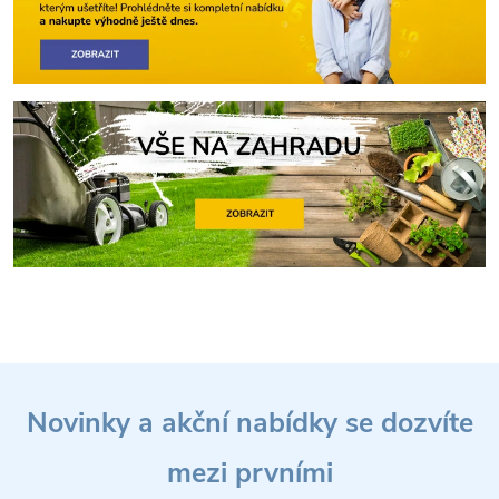
Z
Novinky a akční nabídky se dozvíte
á
mezi prvními