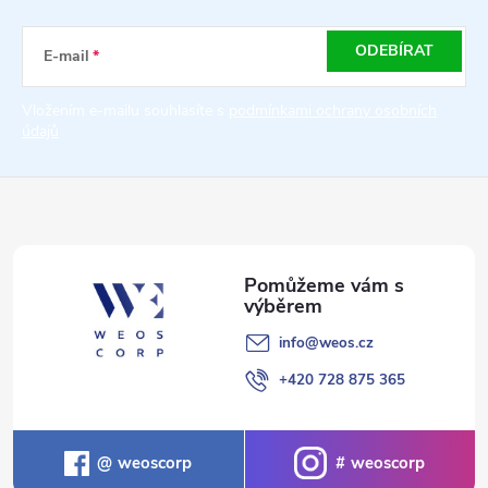
p
a
ODEBÍRAT
E-mail
t
Vložením e-mailu souhlasíte s
podmínkami ochrany osobních
údajů
í
info
@
weos.cz
+420 728 875 365
weoscorp
weoscorp