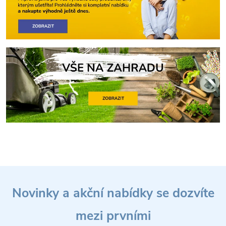
Z
Novinky a akční nabídky se dozvíte
á
mezi prvními