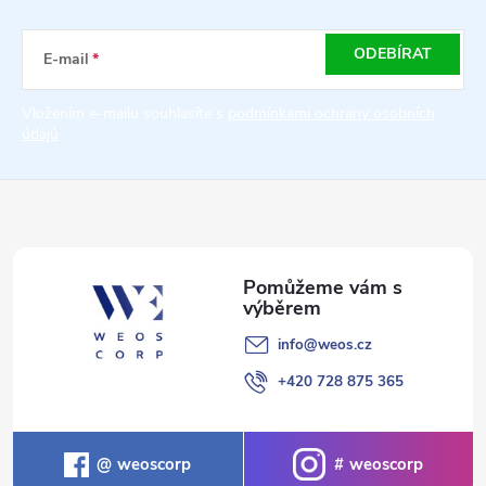
p
a
ODEBÍRAT
E-mail
t
Vložením e-mailu souhlasíte s
podmínkami ochrany osobních
údajů
í
info
@
weos.cz
+420 728 875 365
weoscorp
weoscorp