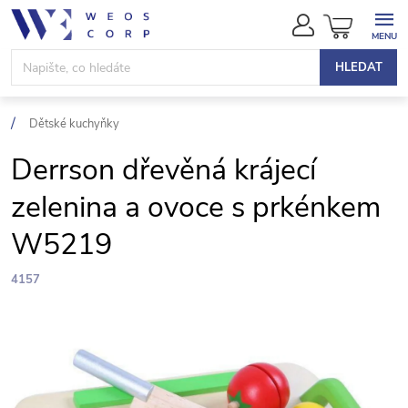
Přejít
NÁKUPN
na
KOŠÍK
obsah
HLEDAT
Dětské kuchyňky
Derrson dřevěná krájecí
zelenina a ovoce s prkénkem
W5219
4157