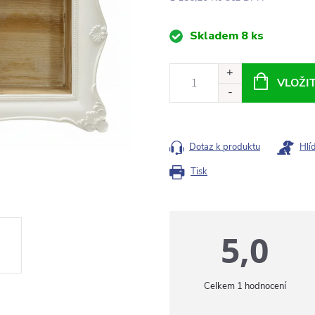
Měrná
Skladem
8 ks
cena:
VLOŽI
Dotaz k produktu
Hlí
Tisk
5,0
1 hodnocení