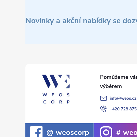
Z
á
Novinky a akční nabídky se doz
p
a
t
í
info
@
weos.cz
+420 728 875
weoscorp
weo