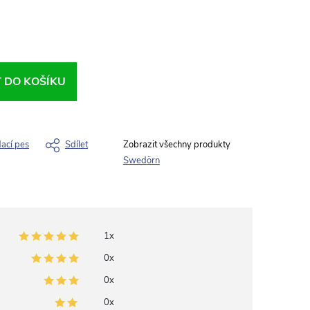
T DO KOŠÍKU
dací pes
Sdílet
Swedörn
1x
0x
0x
0x