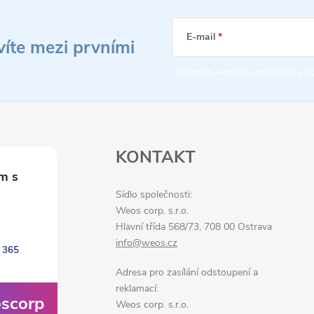
E-mail
víte mezi prvními
Vložením e-mailu souhlasíte s
p
KONTAKT
Sídlo společnosti:
Weos corp. s.r.o.
Hlavní třída 568/73, 708 00 Ostrava
info@weos.cz
 365
Adresa pro zasílání odstoupení a
reklamací:
scorp
Weos corp. s.r.o.