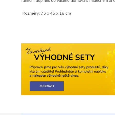
funkční doplněk do vašeho domova s nádechem arkti
Rozměry: 76 x 45 x 18 cm