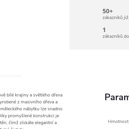
50+
zákazníků ji
1
zákazníků d
Param
ě bílé krajiny a světlého dřeva
vyrobené z masivního dřeva a
 uměleckého nábytku lze snadno
. Díky promyšlené konstrukci je
Hmotnost
ěn, čímž získáte elegantní a