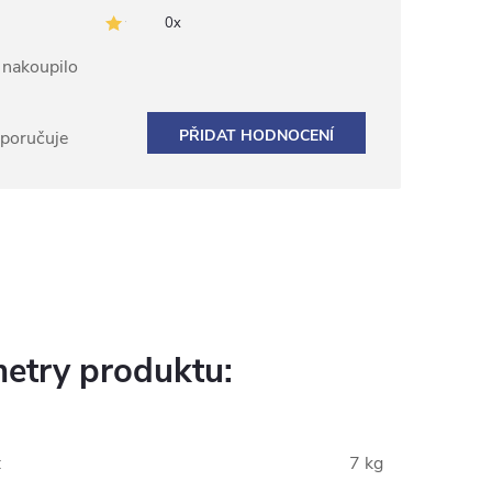
0x
ž nakoupilo
PŘIDAT HODNOCENÍ
oporučuje
etry produktu:
:
7 kg