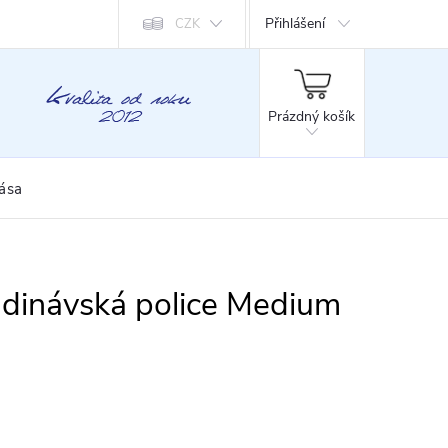
Přihlášení
CZK
NÁKUPNÍ
KOŠÍK
Prázdný košík
rása
dinávská police Medium