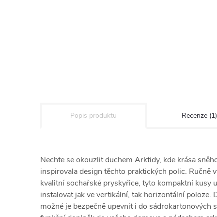
Popis produktu
Recenze (1)
Nechte se okouzlit duchem Arktidy, kde krása sněhov
inspirovala design těchto praktických polic. Ručně 
kvalitní sochařské pryskyřice, tyto kompaktní kusy
instalovat jak ve vertikální, tak horizontální poloze
možné je bezpečně upevnit i do sádrokartonových st