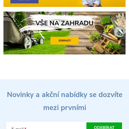
Z
Novinky a akční nabídky se dozvíte
á
mezi prvními
p
ODEBÍRAT