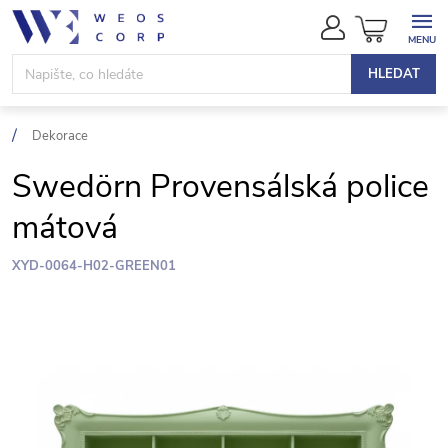
Přejít
NÁKUPN
na
KOŠÍK
obsah
HLEDAT
Dekorace
Swedörn Provensálská police
mátová
XYD-0064-H02-GREEN01