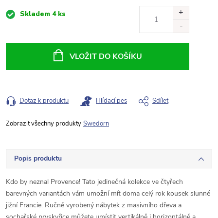
Měrná
Skladem
4 ks
cena:
VLOŽIT DO KOŠÍKU
Dotaz k produktu
Hlídací pes
Sdílet
Swedörn
Popis produktu
Kdo by neznal Provence! Tato jedinečná kolekce ve čtyřech
barevných variantách vám umožní mít doma celý rok kousek slunné
jižní Francie. Ručně vyrobený nábytek z masivního dřeva a
sochařské pryskyřice můžete umístit vertikálně i horizontálně a