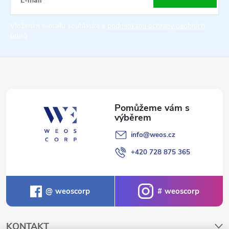
a
E-mail
t
Vložením e-mailu souhlasíte s
podmínkami ochrany osobních
údajů
í
info
@
weos.cz
+420 728 875 365
weoscorp
weoscorp
KONTAKT