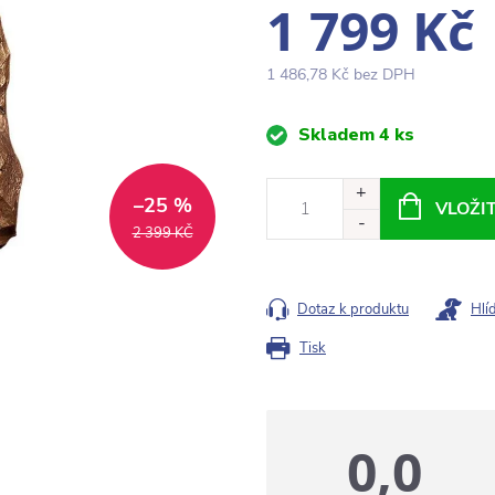
1 799 Kč
1 486,78 Kč bez DPH
Měrná
Skladem
4 ks
cena:
–25 %
VLOŽI
2 399 KČ
Dotaz k produktu
Hlí
Tisk
0,0