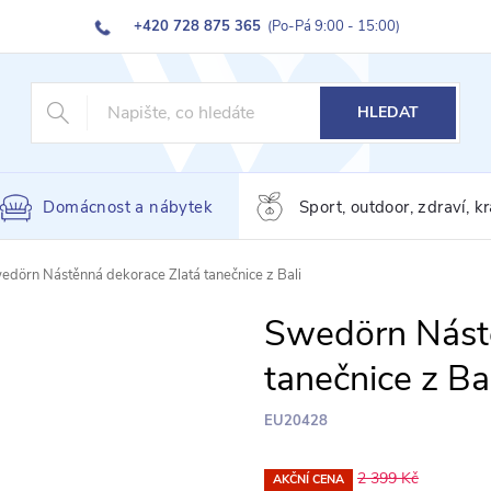
+420 728 875 365
(Po-Pá 9:00 - 15:00)
HLEDAT
Domácnost a nábytek
Sport, outdoor, zdraví, k
edörn Nástěnná dekorace Zlatá tanečnice z Bali
Swedörn Nástě
tanečnice z Bal
EU20428
2 399 Kč
AKČNÍ CENA