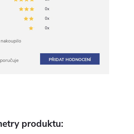
0x
0x
0x
ž nakoupilo
PŘIDAT HODNOCENÍ
oporučuje
etry produktu: