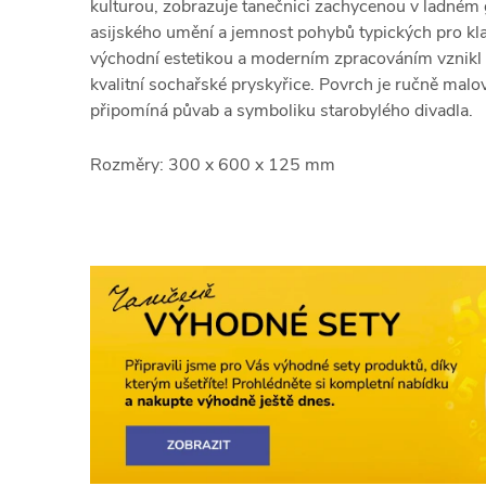
kulturou, zobrazuje tanečnici zachycenou v ladném g
asijského umění a jemnost pohybů typických pro kla
východní estetikou a moderním zpracováním vznikl d
kvalitní sochařské pryskyřice. Povrch je ručně malo
připomíná půvab a symboliku starobylého divadla.
Rozměry: 300 x 600 x 125 mm