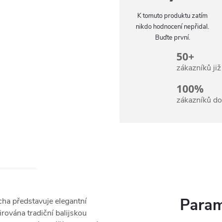
K tomuto produktu zatím
nikdo hodnocení nepřidal.
Buďte první.
50+
zákazníků ji
100%
zákazníků d
Param
cha představuje elegantní
irována tradiční balijskou