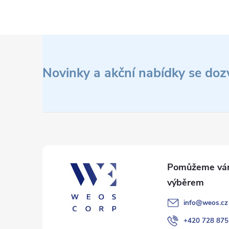
Z
á
Novinky a akční nabídky se doz
p
a
t
í
info
@
weos.cz
+420 728 875