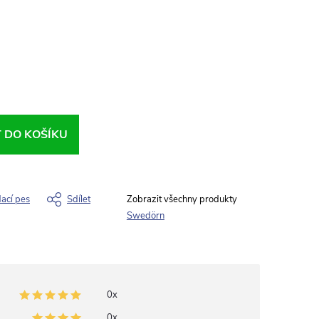
T DO KOŠÍKU
dací pes
Sdílet
Swedörn
0x
0x