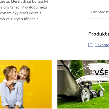
estu, které odráží bohatství
sický tanec. V dialogu mezi
Hmotnost
ynamický reliéf odlité z
ván ve zlatých tónech a
Produkt n
Dekorac