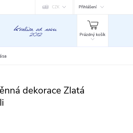
Přihlášení
CZK
NÁKUPNÍ
KOŠÍK
Prázdný košík
rása
nná dekorace Zlatá
i