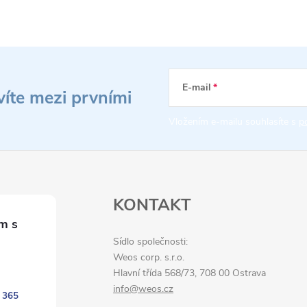
E-mail
víte mezi prvními
Vložením e-mailu souhlasíte s
p
KONTAKT
Sídlo společnosti:
Weos corp. s.r.o.
Hlavní třída 568/73, 708 00 Ostrava
info@weos.cz
 365