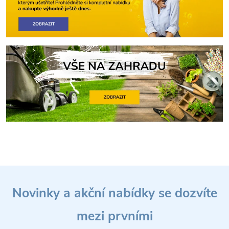
Z
Novinky a akční nabídky se dozvíte
á
mezi prvními
p