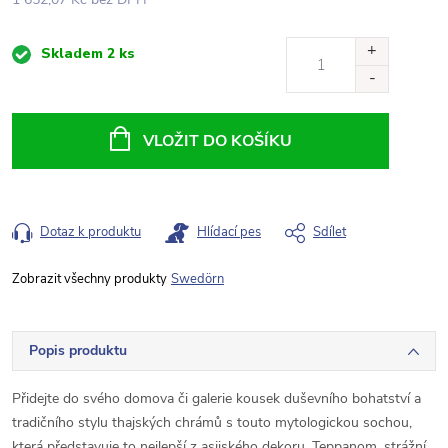
Měrná
Skladem
2 ks
cena:
VLOŽIT DO KOŠÍKU
Dotaz k produktu
Hlídací pes
Sdílet
Swedörn
Popis produktu
Přidejte do svého domova či galerie kousek duševního bohatství a
tradičního stylu thajských chrámů s touto mytologickou sochou,
která představuje to nejlepší z asijského dekoru. Teppanom, strážní