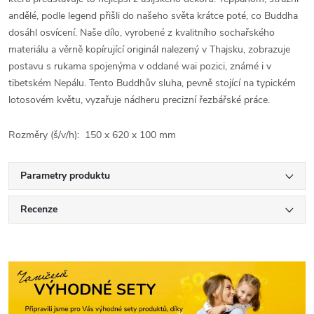
andělé, podle legend přišli do našeho světa krátce poté, co Buddha
dosáhl osvícení. Naše dílo, vyrobené z kvalitního sochařského
materiálu a věrně kopírující originál nalezený v Thajsku, zobrazuje
postavu s rukama spojenýma v oddané wai pozici, známé i v
tibetském Nepálu. Tento Buddhův sluha, pevně stojící na typickém
lotosovém květu, vyzařuje nádheru precizní řezbářské práce.
Rozměry (š/v/h): 150 x 620 x 100 mm
Parametry produktu
Recenze