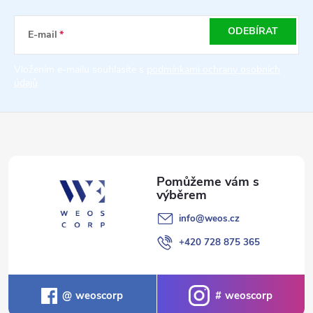
a
ODEBÍRAT
E-mail
t
Vložením e-mailu souhlasíte s
podmínkami ochrany osobních
údajů
í
info
@
weos.cz
+420 728 875 365
weoscorp
weoscorp