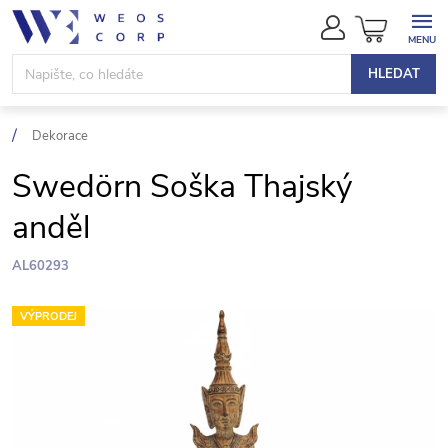
Přejít
NÁKUPN
na
KOŠÍK
obsah
HLEDAT
Dekorace
Swedörn Soška Thajský
anděl
AL60293
VÝPRODEJ