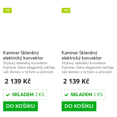
TIP
TIP
Kaminer Skleněný
Kaminer Skleněný
elektrický konvektor
elektrický konvektor
Zelva, bílý, W26573
Zelva, černý W26572
Stylový skleněný konvektor
Stylový skleněný konvektor
Kaminer Zelva elegantně zahřeje
Kaminer Zelva elegantně zahřeje
váš domov s tichým a účinným
váš domov s tichým a účinným
výkonem.
výkonem.
2 139 Kč
2 139 Kč
SKLADEM
2 KS
SKLADEM
1 KS
DO KOŠÍKU
DO KOŠÍKU