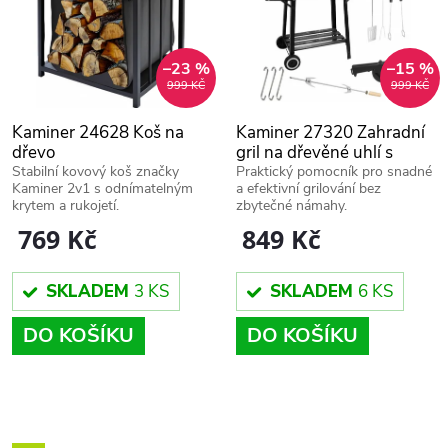
ů
ů
–23 %
–15 %
999 KČ
999 KČ
Kaminer 24628 Koš na
Kaminer 27320 Zahradní
dřevo
gril na dřevěné uhlí s
krytem a rožněm,
Stabilní kovový koš značky
Praktický pomocník pro snadné
Kaminer 2v1 s odnímatelným
a efektivní grilování bez
přenosný
krytem a rukojetí.
zbytečné námahy.
769 Kč
849 Kč
SKLADEM
3 KS
SKLADEM
6 KS
DO KOŠÍKU
DO KOŠÍKU