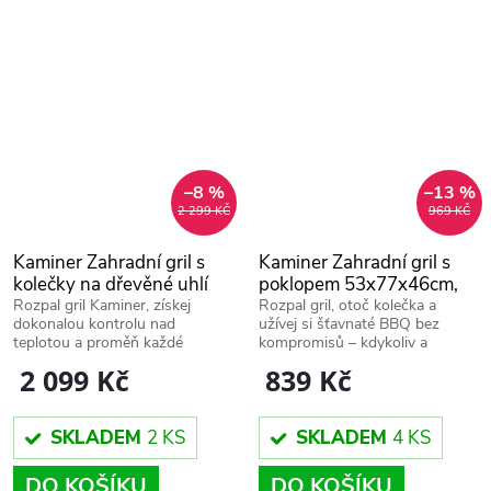
–8 %
–13 %
2 299 KČ
969 KČ
Kaminer Zahradní gril s
Kaminer Zahradní gril s
kolečky na dřevěné uhlí
poklopem 53x77x46cm,
108 x 67 x 96 cm,
27321
Rozpal gril Kaminer, získej
Rozpal gril, otoč kolečka a
dokonalou kontrolu nad
užívej si šťavnaté BBQ bez
teploměr, 27315
teplotou a proměň každé
kompromisů – kdykoliv a
grilování v profi zážitek plný
kdekoliv.
2 099 Kč
839 Kč
chuti.
SKLADEM
2 KS
SKLADEM
4 KS
DO KOŠÍKU
DO KOŠÍKU