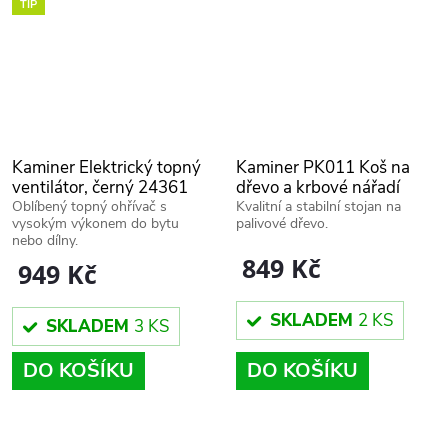
TIP
Kaminer Elektrický topný
Kaminer PK011 Koš na
ventilátor, černý 24361
dřevo a krbové nářadí
30x40x73cm černá
Oblíbený topný ohřívač s
Kvalitní a stabilní stojan na
vysokým výkonem do bytu
palivové dřevo.
nebo dílny.
849 Kč
949 Kč
SKLADEM
2 KS
SKLADEM
3 KS
DO KOŠÍKU
DO KOŠÍKU