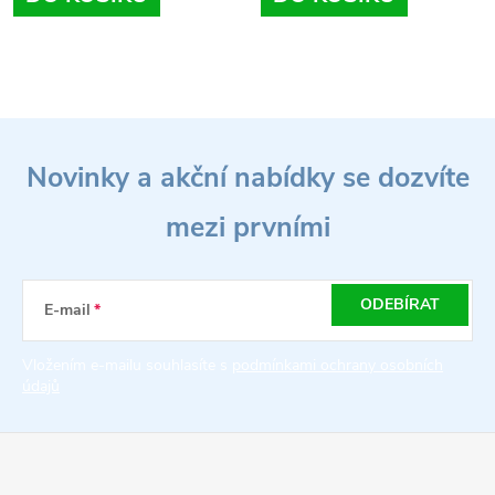
O
Z
v
Novinky a akční nabídky se dozvíte
l
á
á
mezi prvními
p
d
a
a
ODEBÍRAT
E-mail
t
c
Vložením e-mailu souhlasíte s
podmínkami ochrany osobních
údajů
í
í
p
r