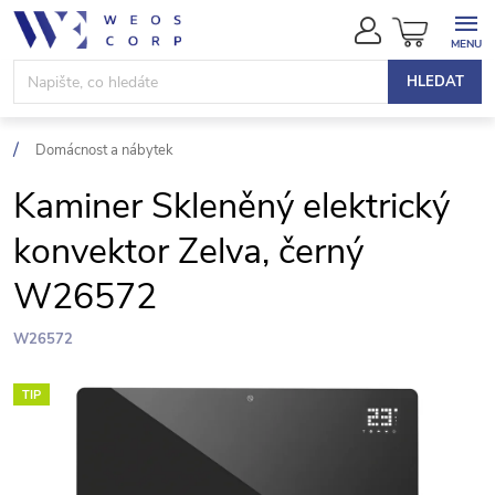
Přejít
NÁKUPN
na
KOŠÍK
obsah
HLEDAT
Domácnost a nábytek
Kaminer Skleněný elektrický
konvektor Zelva, černý
W26572
W26572
TIP