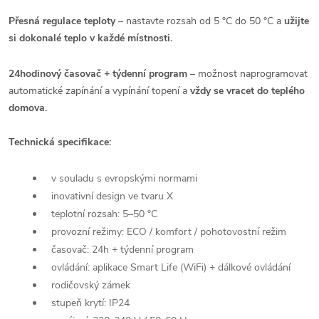
Přesná regulace teploty
– nastavte rozsah od 5 °C do 50 °C a
u
žijte
si dokonalé teplo v každé místnosti.
24hodinový časovač + týdenní program
– možnost naprogramovat
automatické zapínání a vypínání topení a
vždy se vracet do teplého
domova.
Technická specifikace:
v souladu s evropskými normami
inovativní design ve tvaru X
teplotní rozsah: 5–50 °C
provozní režimy: ECO / komfort / pohotovostní režim
časovač: 24h + týdenní program
ovládání: aplikace Smart Life (WiFi) + dálkové ovládání
rodičovský zámek
stupeň krytí: IP24