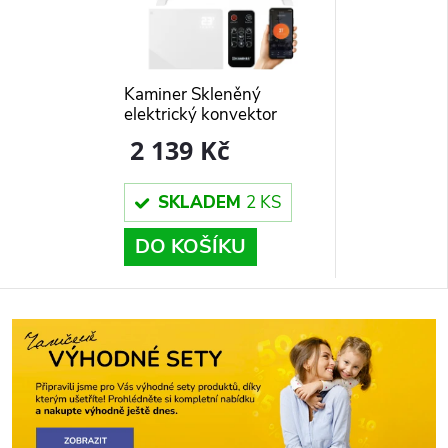
Kaminer Skleněný
elektrický konvektor
Zelva, bílý, W26573
2 139 Kč
SKLADEM
2 KS
DO KOŠÍKU