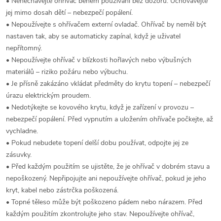
• Nenechávejte ohřívač během používání bez dozoru. Uchovávejte
jej mimo dosah dětí – nebezpečí popálení.
• Nepoužívejte s ohřívačem externí ovladač. Ohřívač by neměl být
nastaven tak, aby se automaticky zapínal, když je uživatel
nepřítomný.
• Nepoužívejte ohřívač v blízkosti hořlavých nebo výbušných
materiálů – riziko požáru nebo výbuchu.
• Je přísně zakázáno vkládat předměty do krytu topení – nebezpečí
úrazu elektrickým proudem.
• Nedotýkejte se kovového krytu, když je zařízení v provozu –
nebezpečí popálení. Před vypnutím a uložením ohřívače počkejte, až
vychladne.
• Pokud nebudete topení delší dobu používat, odpojte jej ze
zásuvky.
• Před každým použitím se ujistěte, že je ohřívač v dobrém stavu a
nepoškozený. Nepřipojujte ani nepoužívejte ohřívač, pokud je jeho
kryt, kabel nebo zástrčka poškozená.
• Topné těleso může být poškozeno pádem nebo nárazem. Před
každým použitím zkontrolujte jeho stav. Nepoužívejte ohřívač,