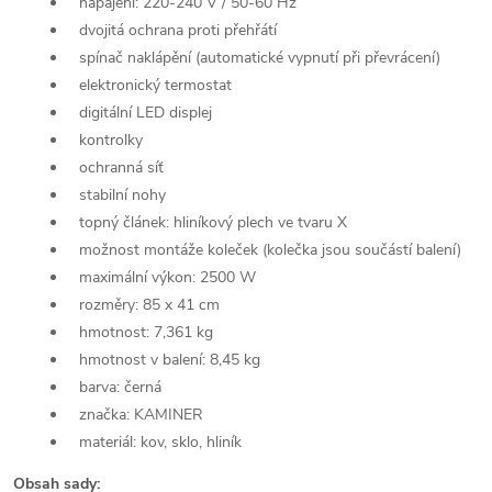
napájení: 220-240 V / 50-60 Hz
dvojitá ochrana proti přehřátí
spínač naklápění (automatické vypnutí při převrácení)
elektronický termostat
digitální LED displej
kontrolky
ochranná síť
stabilní nohy
topný článek: hliníkový plech ve tvaru X
možnost montáže koleček (kolečka jsou součástí balení)
maximální výkon: 2500 W
rozměry: 85 x 41 cm
hmotnost: 7,361 kg
hmotnost v balení: 8,45 kg
barva: černá
značka: KAMINER
materiál: kov, sklo, hliník
Obsah sady: