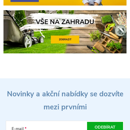
Z
Novinky a akční nabídky se dozvíte
á
mezi prvními
p
a
ODEBÍRAT
E-mail