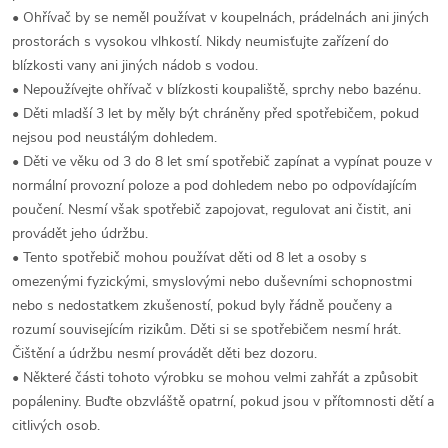
• Ohřívač by se neměl používat v koupelnách, prádelnách ani jiných
prostorách s vysokou vlhkostí. Nikdy neumisťujte zařízení do
blízkosti vany ani jiných nádob s vodou.
• Nepoužívejte ohřívač v blízkosti koupaliště, sprchy nebo bazénu.
• Děti mladší 3 let by měly být chráněny před spotřebičem, pokud
nejsou pod neustálým dohledem.
• Děti ve věku od 3 do 8 let smí spotřebič zapínat a vypínat pouze v
normální provozní poloze a pod dohledem nebo po odpovídajícím
poučení. Nesmí však spotřebič zapojovat, regulovat ani čistit, ani
provádět jeho údržbu.
• Tento spotřebič mohou používat děti od 8 let a osoby s
omezenými fyzickými, smyslovými nebo duševními schopnostmi
nebo s nedostatkem zkušeností, pokud byly řádně poučeny a
rozumí souvisejícím rizikům. Děti si se spotřebičem nesmí hrát.
Čištění a údržbu nesmí provádět děti bez dozoru.
• Některé části tohoto výrobku se mohou velmi zahřát a způsobit
popáleniny. Buďte obzvláště opatrní, pokud jsou v přítomnosti dětí a
citlivých osob.