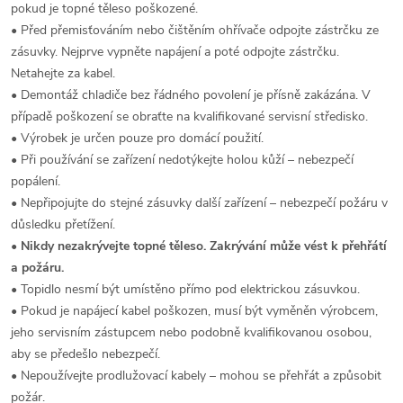
pokud je topné těleso poškozené.
• Před přemisťováním nebo čištěním ohřívače odpojte zástrčku ze
zásuvky. Nejprve vypněte napájení a poté odpojte zástrčku.
Netahejte za kabel.
• Demontáž chladiče bez řádného povolení je přísně zakázána. V
případě poškození se obraťte na kvalifikované servisní středisko.
• Výrobek je určen pouze pro domácí použití.
• Při používání se zařízení nedotýkejte holou kůží – nebezpečí
popálení.
• Nepřipojujte do stejné zásuvky další zařízení – nebezpečí požáru v
důsledku přetížení.
•
Nikdy nezakrývejte topné těleso. Zakrývání může vést k přehřátí
a požáru.
• Topidlo nesmí být umístěno přímo pod elektrickou zásuvkou.
• Pokud je napájecí kabel poškozen, musí být vyměněn výrobcem,
jeho servisním zástupcem nebo podobně kvalifikovanou osobou,
aby se předešlo nebezpečí.
• Nepoužívejte prodlužovací kabely – mohou se přehřát a způsobit
požár.