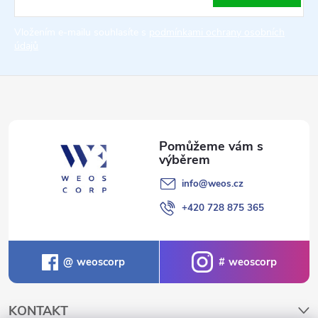
t
Vložením e-mailu souhlasíte s
podmínkami ochrany osobních
údajů
í
info
@
weos.cz
+420 728 875 365
weoscorp
weoscorp
KONTAKT