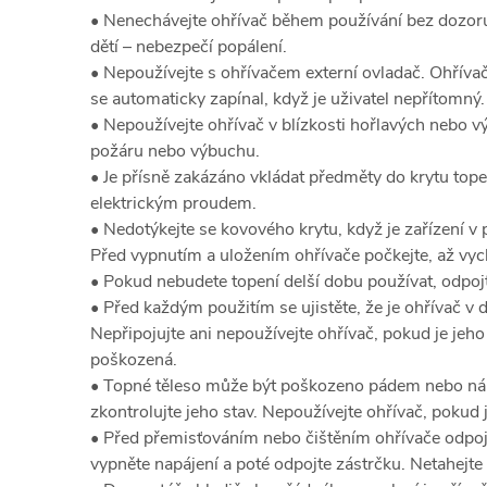
• Nenechávejte ohřívač během používání bez dozor
dětí – nebezpečí popálení.
• Nepoužívejte s ohřívačem externí ovladač. Ohřívač
se automaticky zapínal, když je uživatel nepřítomný.
• Nepoužívejte ohřívač v blízkosti hořlavých nebo v
požáru nebo výbuchu.
• Je přísně zakázáno vkládat předměty do krytu top
elektrickým proudem.
• Nedotýkejte se kovového krytu, když je zařízení v
Před vypnutím a uložením ohřívače počkejte, až vyc
• Pokud nebudete topení delší dobu používat, odpojt
• Před každým použitím se ujistěte, že je ohřívač 
Nepřipojujte ani nepoužívejte ohřívač, pokud je jeho
poškozená.
• Topné těleso může být poškozeno pádem nebo ná
zkontrolujte jeho stav. Nepoužívejte ohřívač, pokud
• Před přemisťováním nebo čištěním ohřívače odpoj
vypněte napájení a poté odpojte zástrčku. Netahejte 