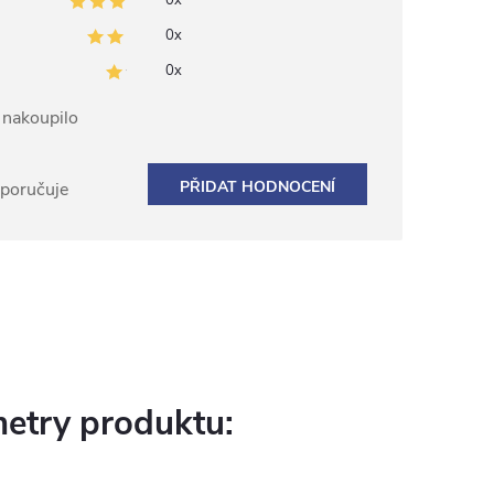
0x
0x
0x
ž nakoupilo
PŘIDAT HODNOCENÍ
oporučuje
etry produktu: