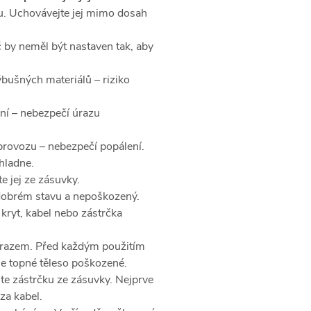
u. Uchovávejte jej mimo dosah
 by neměl být nastaven tak, aby
ýbušných materiálů – riziko
ení – nebezpečí úrazu
 provozu – nebezpečí popálení.
hladne.
e jej ze zásuvky.
v dobrém stavu a nepoškozený.
 kryt, kabel nebo zástrčka
razem. Před každým použitím
 je topné těleso poškozené.
te zástrčku ze zásuvky. Nejprve
za kabel.