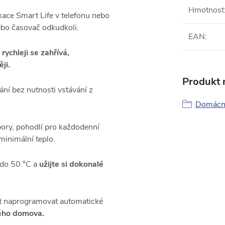
Hmotnost
kace Smart Life v telefonu nebo
nebo časovač odkudkoli.
EAN
:
rychleji se zahřívá,
ji.
Produkt n
ní bez nutnosti vstávání z
Domácno
ory, pohodlí pro každodenní
minimální teplo.
 do 50 °C a
u
žijte si dokonalé
 naprogramovat automatické
lého domova.