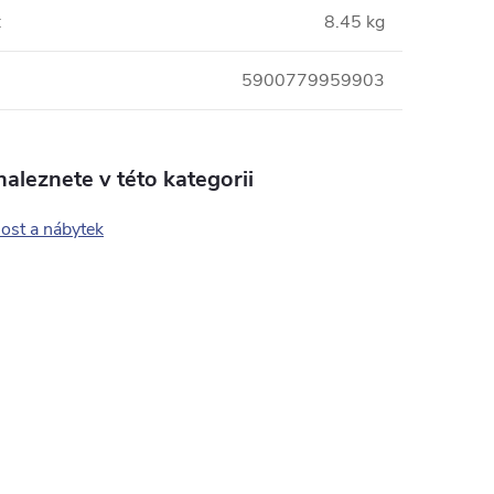
:
8.45 kg
5900779959903
aleznete v této kategorii
st a nábytek