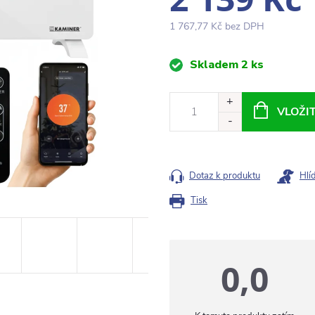
1 767,77 Kč bez DPH
Měrná
Skladem
2 ks
cena:
VLOŽI
Dotaz k produktu
Hlí
Tisk
0,0