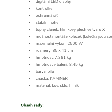
digitální LED displej
kontrolky
ochranná síť
stabilní nohy
topný článek: hliníkový plech ve tvaru X
možnost montáže koleček (kolečka jsou sou
maximální výkon: 2500 W
rozměry: 85 x 41 cm
hmotnost: 7,361 kg
hmotnost v balení: 8,45 kg
barva: bílá
značka: KAMINER
materiál: kov, sklo, hliník
Obsah sady: