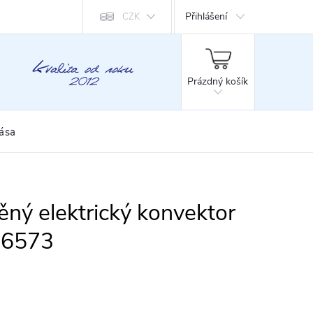
Přihlášení
CZK
NÁKUPNÍ
KOŠÍK
Prázdný košík
rása
ný elektrický konvektor
W26573