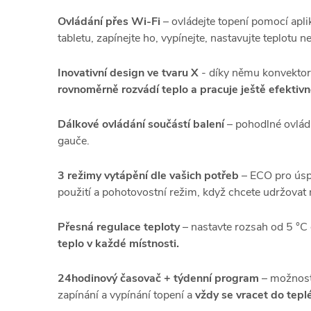
Ovládání přes Wi-Fi
– ovládejte topení pomocí apli
tabletu, zapínejte ho, vypínejte, nastavujte teplotu 
Inovativní design ve tvaru X
- díky němu konvektor
rovnoměrně rozvádí teplo a pracuje ještě efektivně
Dálkové ovládání součástí balení
– pohodlné ovládá
gauče.
3 režimy vytápění dle vašich potřeb
– ECO pro úsp
použití a pohotovostní režim, když chcete udržovat 
Přesná regulace teploty
– nastavte rozsah od 5 °C
teplo v každé místnosti.
24hodinový časovač + týdenní program
– možnost
zapínání a vypínání topení a
vždy se vracet do tep