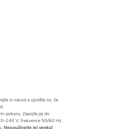
jte si návod a ujistěte se, že
li.
mi pokyny. Zapojte jej do
220–240 V, frekvence 50/60 Hz.
u.
Nepoužívejte jej venku!