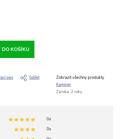
T DO KOŠÍKU
dací pes
Sdílet
Kaminer
Záruka
:
2 roky
0x
0x