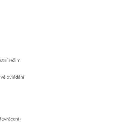
stní režim
ové ovládání
řevrácení)