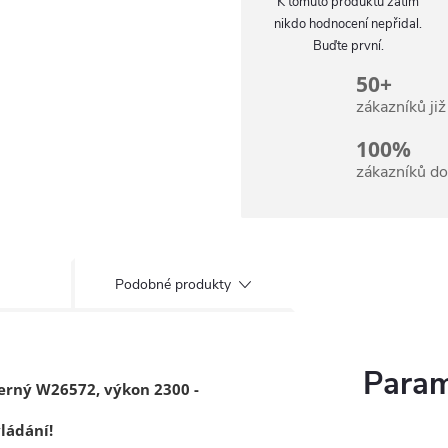
K tomuto produktu zatím
nikdo hodnocení nepřidal.
Buďte první.
50+
zákazníků ji
100%
zákazníků d
Podobné produkty
Param
černý W26572, výkon 2300 -
ládání!