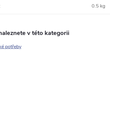
:
0.5 kg
aleznete v této kategorii
ké potřeby