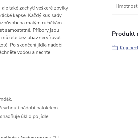
Hmotnost
 ale také zachytí veškeré zbytky
raktické kapse. Každý kus sady
 přizpůsobena malým ručičkám -
íst samostatně. Příbory jsou
Produkt n
 můžete bez obav servírovat
totě. Po skončení jídla nádobí
Kojenec
chněte vodou a nechte
yndák.
převrhnutí nádobí batoletem.
snadňuje úklid po jídle.
.