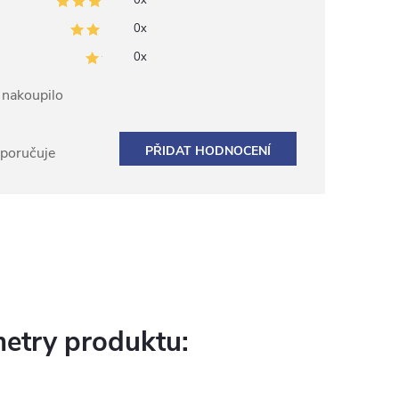
0x
0x
0x
ž nakoupilo
PŘIDAT HODNOCENÍ
oporučuje
etry produktu: