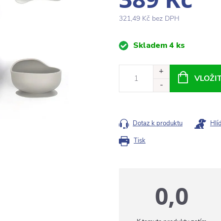
321,49 Kč bez DPH
Měrná
Skladem
4 ks
cena:
VLOŽI
Dotaz k produktu
Hlí
Tisk
0,0