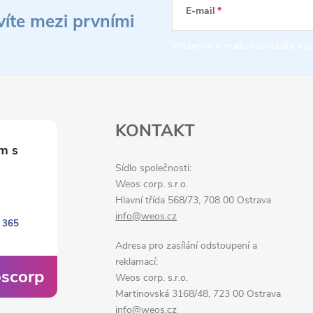
E-mail
víte mezi prvními
Vložením e-mailu souhlasíte s
p
KONTAKT
Sídlo společnosti:
Weos corp. s.r.o.
Hlavní třída 568/73, 708 00 Ostrava
info@weos.cz
 365
Adresa pro zasílání odstoupení a
reklamací:
scorp
Weos corp. s.r.o.
Martinovská 3168/48, 723 00 Ostrava
info@weos.cz