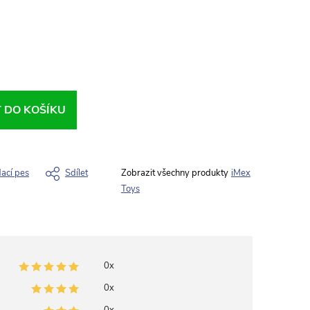
T DO KOŠÍKU
dací pes
Sdílet
iMex
Toys
0x
0x