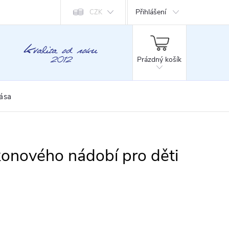
Přihlášení
CZK
NÁKUPNÍ
KOŠÍK
Prázdný košík
rása
konového nádobí pro děti