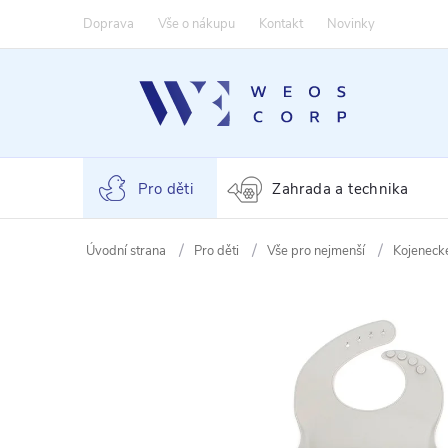
Přejít
Doprava
Vše o nákupu
Kontakt
Novinky
na
obsah
Pro děti
Zahrada a technika
Pro děti
Vše pro nejmenší
Kojeneck