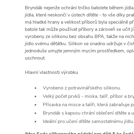
Bryndák nejenže ochrání tričko batolete během jídla,
jídla, které neskončí v ústech dítěte - to vše díky p
má hladké hrany a velikost příborů byla speciálně
batole tak může používat příbory a zároveň se učit j
vyrobeny ze silikonu bez obsahu BPA, takže na nich
jídlo svému děťátku. Silikon se snadno udržuje v čis
jednoduše umyjte jemným mycím prostředkem, oplá
uschnout.
Hlavní vlastnosti výrobku
Vyrobeno z potravinářského silikonu.
Velký počet prvků - miska, talíř, příbor a br
Přísavka na misce a talíři, která zabraňuje 
Bryndák s kapsou chrání oblečení dítěte a u
Ideální pro učení dítěte samostatnému jídlu