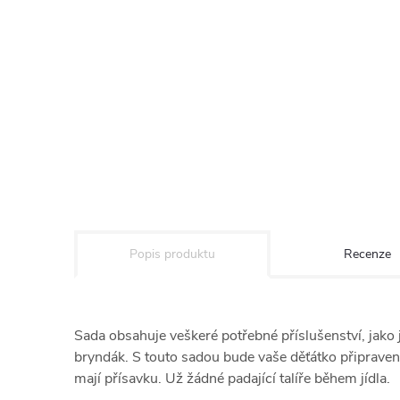
Popis produktu
Recenze
Sada obsahuje veškeré potřebné příslušenství, jako je
bryndák. S touto sadou bude vaše děťátko připraveno 
mají přísavku. Už žádné padající talíře během jídla.