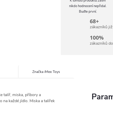
K tomuto produktu zatím
nikdo hodnocení nepřidal.
Buďte první.
68+
zákazníků ji
100%
zákazníků d
Značka
iMex Toys
Param
 talíř, miska, příbory a
na každé jídlo. Miska a talířek