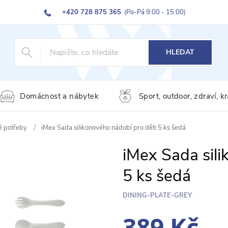
+420 728 875 365
(Po-Pá 9:00 - 15:00)
HLEDAT
Domácnost a nábytek
Sport, outdoor, zdraví, k
é potřeby
iMex Sada silikonového nádobí pro děti 5 ks šedá
iMex Sada sili
5 ks šedá
DINING-PLATE-GREY
389 Kč