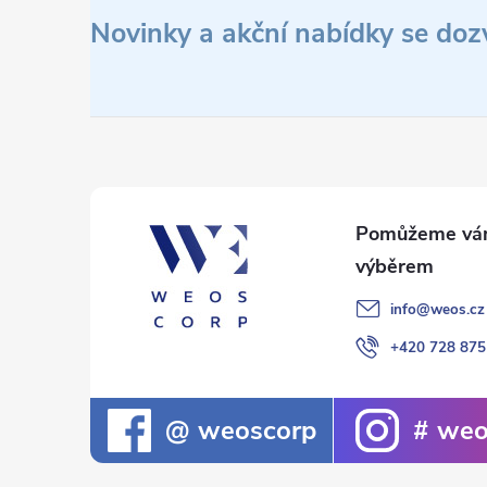
á
Novinky a akční nabídky se doz
p
a
t
í
info
@
weos.cz
+420 728 875
weoscorp
weo