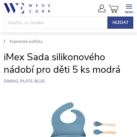
Přejít
NÁKUPN
na
KOŠÍK
obsah
HLEDAT
Kojenecké potřeby
iMex Sada silikonového
nádobí pro děti 5 ks modrá
DINING-PLATE-BLUE