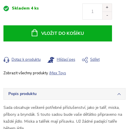
Měrná
Skladem
4 ks
cena:
VLOŽIT DO KOŠÍKU
Dotaz k produktu
Hlídací pes
Sdílet
iMex Toys
Popis produktu
Sada obsahuje veškeré potřebné příslušenství, jako je talíř, miska,
příbory a bryndák. S touto sadou bude vaše děťátko připraveno na
každé jídlo. Miska a talířek mají přísavku. Už žádné padající talíře
během jídla.