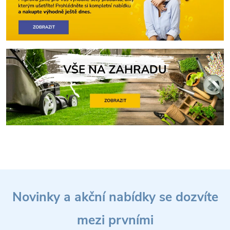
Z
Novinky a akční nabídky se dozvíte
á
mezi prvními