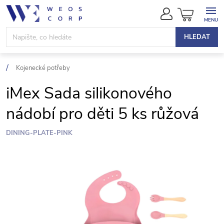
Přejít
NÁKUPN
na
KOŠÍK
obsah
HLEDAT
Kojenecké potřeby
iMex Sada silikonového
nádobí pro děti 5 ks růžová
DINING-PLATE-PINK