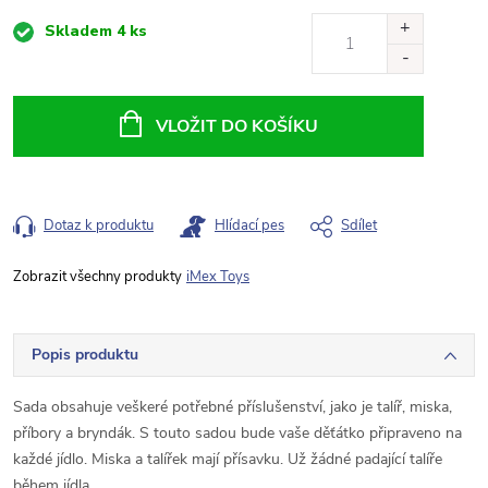
Měrná
Skladem
4 ks
cena:
VLOŽIT DO KOŠÍKU
Dotaz k produktu
Hlídací pes
Sdílet
iMex Toys
Popis produktu
Sada obsahuje veškeré potřebné příslušenství, jako je talíř, miska,
příbory a bryndák. S touto sadou bude vaše děťátko připraveno na
každé jídlo. Miska a talířek mají přísavku. Už žádné padající talíře
během jídla.