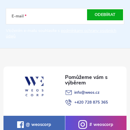
p
a
ODEBÍRAT
E-mail
t
Vložením e-mailu souhlasíte s
podmínkami ochrany osobních
údajů
í
info
@
weos.cz
+420 728 875 365
weoscorp
weoscorp