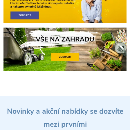
Z
Novinky a akční nabídky se dozvíte
á
mezi prvními