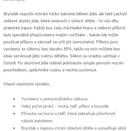
Bryndák nejenže ochrání tričko batolete během jídla, ale také zachytí
veškeré zbytky jídla, které neskončí v ústech dítěte - to vše díky
praktické kapse. Každý kus sady má hladké hrany a velikost příborů
byla speciálně přizpůsobena malým ručičkám - batole tak může
používat příbory a zároveň se učit jíst samostatně. Příbory jsou
vyrobeny ze silikonu bez obsahu BPA, takže na nich můžete bez
obav servírovat jídlo svému děťátku. Silikon se snadno udržuje v
čistotě. Po skončení jídla nádobí jednoduše umyjte jemným mycím
prostředkem, opláchněte vodou a nechte uschnout.
Hlavní vlastnosti výrobku
Vyrobeno z potravinářského silikonu.
Velký počet prvků - miska, talíř, příbor a bryndák.
Přísavka na misce a talíři, která zabraňuje převrhnutí
nádobí batoletem.
Bryndák s kapsou chrání oblečení dítěte a usnadňuje úklid