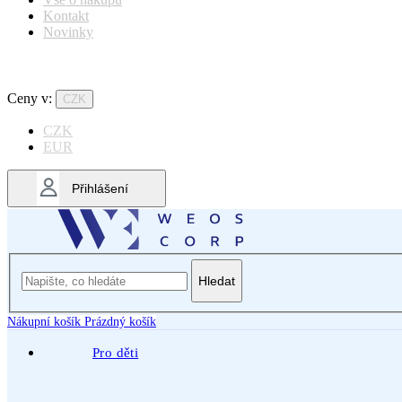
Kontakt
Novinky
Ceny v:
CZK
CZK
EUR
Přihlášení
Hledat
Nákupní košík
Prázdný košík
Pro děti