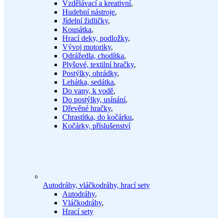
Vzdělávací a kreativní
,
Hudební nástroje
,
Jídelní židličky
,
Kousátka
,
Hrací deky, podložky
,
Vývoj motoriky
,
Odrážedla, chodítka
,
Plyšové, textilní hračky
,
Postýlky, ohrádky
,
Lehátka, sedátka
,
Do vany, k vodě
,
Do postýlky, usínání
,
Dřevěné hračky
,
Chrastítka, do kočárku
,
Kočárky, příslušenství
Autodráhy, vláčkodráhy, hrací sety
Autodráhy
,
Vláčkodráhy
,
Hrací sety