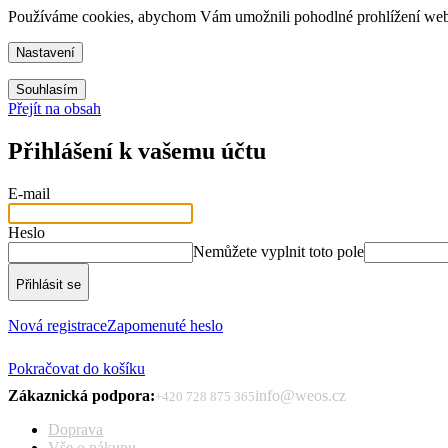
Používáme cookies, abychom Vám umožnili pohodlné prohlížení webu 
Nastavení
Souhlasím
Přejít na obsah
Přihlášení k vašemu účtu
E-mail
Heslo
Nemůžete vyplnit toto pole
Přihlásit se
Nová registrace
Zapomenuté heslo
Pokračovat do košíku
Zákaznická podpora:
info@weos.cz
+420 728 875 365
Doprava
Vše o nákupu