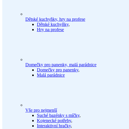
Dětské kuchyňky, hry na profese
Dětské kuchyňky
,
Hry na profese
Domečky pro panenky, malá parádnice
Domečky pro panenky
,
Malá parádnice
Vše pro nejmenší
Suché bazénky s míčky
,
Kojenecké potřeby
,
Interaktivní hračky
,