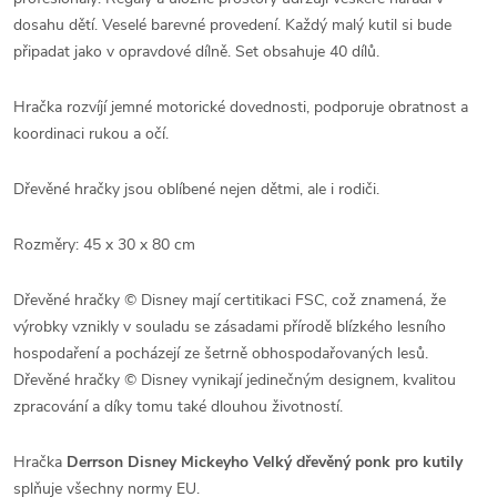
dosahu dětí. Veselé barevné provedení. Každý malý kutil si bude
připadat jako v opravdové dílně. Set obsahuje 40 dílů.
Hračka rozvíjí jemné motorické dovednosti, podporuje obratnost a
koordinaci rukou a očí.
Dřevěné hračky jsou oblíbené nejen dětmi, ale i rodiči.
Rozměry: 45 x 30 x 80 cm
Dřevěné hračky © Disney mají certitikaci FSC, což znamená, že
výrobky vznikly v souladu se zásadami přírodě blízkého lesního
hospodaření a pocházejí ze šetrně obhospodařovaných lesů.
Dřevěné hračky © Disney vynikají jedinečným designem, kvalitou
zpracování a díky tomu také dlouhou životností.
Hračka
Derrson Disney Mickeyho Velký dřevěný ponk pro kutily
splňuje všechny normy EU.