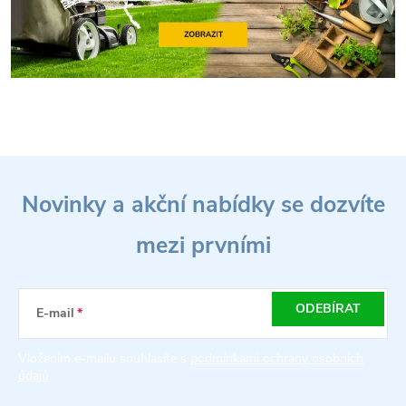
Z
Novinky a akční nabídky se dozvíte
á
mezi prvními
p
a
ODEBÍRAT
E-mail
t
Vložením e-mailu souhlasíte s
podmínkami ochrany osobních
údajů
í