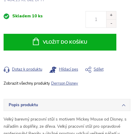
Měrná
Skladem
10 ks
cena:
VLOŽIT DO KOŠÍKU
Dotaz k produktu
Hlídací pes
Sdílet
Derrson Disney
Popis produktu
Velký barevný pracovní stůl s motivem Mickey Mouse od Disney, s
nářadím a doplňky, ze dřeva. Velký pracovní stůl pro opravdové
profesionály! Regály a úložné prostory udržují veškeré nářadí v