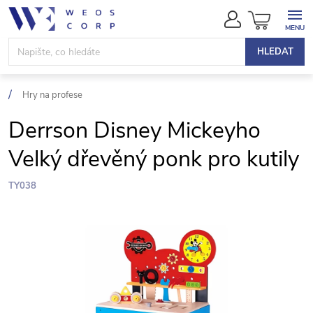
Přejít
NÁKUPN
na
KOŠÍK
obsah
HLEDAT
Hry na profese
Derrson Disney Mickeyho
Velký dřevěný ponk pro kutily
TY038