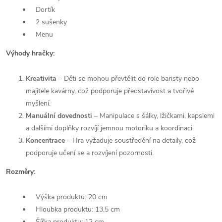
Dortík
2 sušenky
Menu
Výhody hračky:
Kreativita
– Děti se mohou převtělit do role baristy nebo
majitele kavárny, což podporuje představivost a tvořivé
myšlení.
Manuální dovednosti
– Manipulace s šálky, lžičkami, kapslemi
a dalšími doplňky rozvíjí jemnou motoriku a koordinaci.
Koncentrace
– Hra vyžaduje soustředění na detaily, což
podporuje učení se a rozvíjení pozornosti.
Rozměry:
Výška produktu: 20 cm
Hloubka produktu: 13,5 cm
Šířka produktu: 12 cm