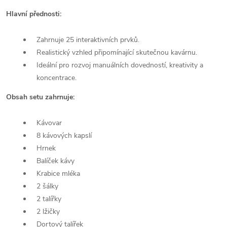
Hlavní přednosti:
Zahrnuje 25 interaktivních prvků.
Realistický vzhled připomínající skutečnou kavárnu.
Ideální pro rozvoj manuálních dovedností, kreativity a
koncentrace.
Obsah setu zahrnuje:
Kávovar
8 kávových kapslí
Hrnek
Balíček kávy
Krabice mléka
2 šálky
2 talířky
2 lžičky
Dortový talířek