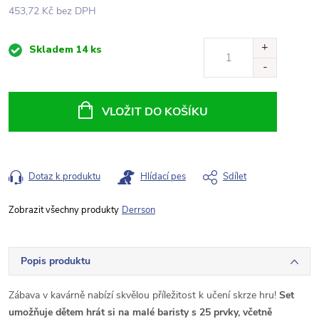
453,72 Kč bez DPH
Měrná
Skladem
14 ks
cena:
VLOŽIT DO KOŠÍKU
Dotaz k produktu
Hlídací pes
Sdílet
Derrson
Popis produktu
Zábava v kavárně nabízí skvělou příležitost k učení skrze hru!
Set
umožňuje dětem hrát si na malé baristy s 25 prvky, včetně