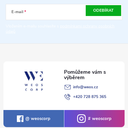
a
ODEBÍRAT
E-mail
t
Vložením e-mailu souhlasíte s
podmínkami ochrany osobních
údajů
í
info
@
weos.cz
+420 728 875 365
weoscorp
weoscorp