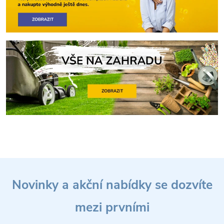
Z
Novinky a akční nabídky se dozvíte
á
mezi prvními
p