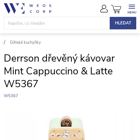
Přejít
NÁKUPN
na
KOŠÍK
obsah
HLEDAT
Dětské kuchyňky
Derrson dřevěný kávovar
Mint Cappuccino & Latte
W5367
W5367