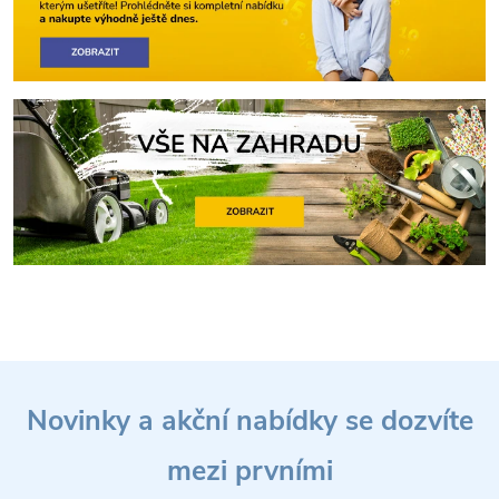
Z
Novinky a akční nabídky se dozvíte
á
mezi prvními
p