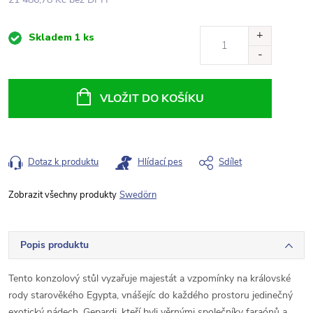
Měrná
Skladem
1 ks
cena:
VLOŽIT DO KOŠÍKU
Dotaz k produktu
Hlídací pes
Sdílet
Swedörn
Popis produktu
Tento konzolový stůl vyzařuje majestát a vzpomínky na královské
rody starověkého Egypta, vnášejíc do každého prostoru jedinečný
exotický nádech. Gepardi, kteří byli věrnými společníky faraónů a