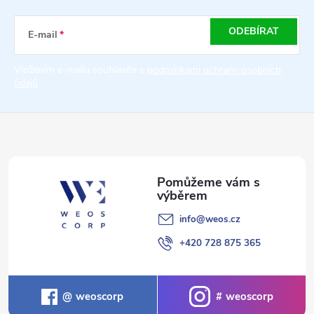
a
ODEBÍRAT
E-mail
t
Vložením e-mailu souhlasíte s
podmínkami ochrany osobních
údajů
í
info
@
weos.cz
+420 728 875 365
weoscorp
weoscorp