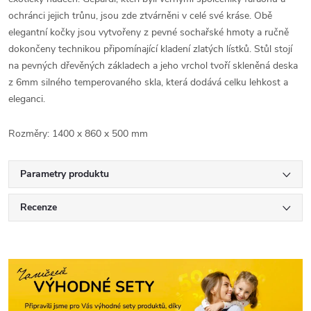
ochránci jejich trůnu, jsou zde ztvárněni v celé své kráse. Obě
elegantní kočky jsou vytvořeny z pevné sochařské hmoty a ručně
dokončeny technikou připomínající kladení zlatých lístků. Stůl stojí
na pevných dřevěných základech a jeho vrchol tvoří skleněná deska
z 6mm silného temperovaného skla, která dodává celku lehkost a
eleganci.
Rozměry: 1400 x 860 x 500 mm
Parametry produktu
Recenze