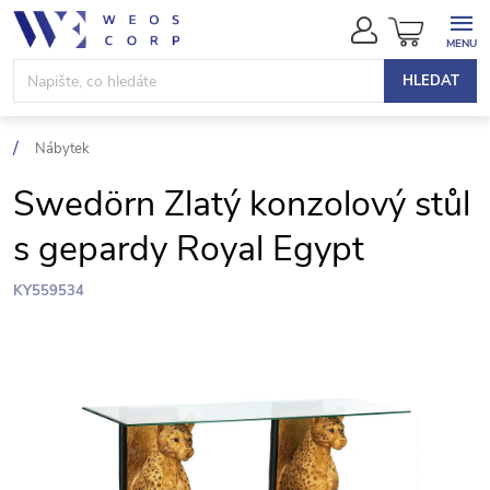
Přejít
NÁKUPN
na
KOŠÍK
obsah
HLEDAT
Nábytek
Swedörn Zlatý konzolový stůl
s gepardy Royal Egypt
KY559534