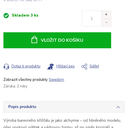
Měrná
Skladem
3 ks
cena:
VLOŽIT DO KOŠÍKU
Dotaz k produktu
Hlídací pes
Sdílet
Swedörn
Záruka
:
2 roky
Popis produktu
Výroba barevného křišťálu je jako alchymie – od hliněného modelu,
přes voskový odlitek a sádrovou formu, až po směs krystalů a