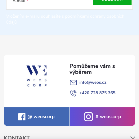
a
E-mail
t
Vložením e-mailu souhlasíte s
podmínkami ochrany osobních
údajů
í
info
@
weos.cz
+420 728 875 365
weoscorp
weoscorp
KONTAKT