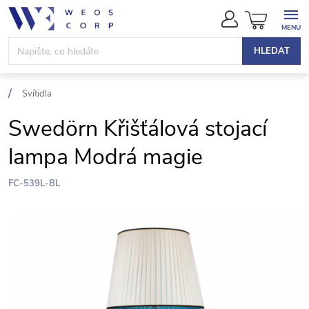
Přejít
NÁKUPN
na
KOŠÍK
obsah
HLEDAT
Svítidla
Swedörn Křišťálová stojací
lampa Modrá magie
FC-539L-BL