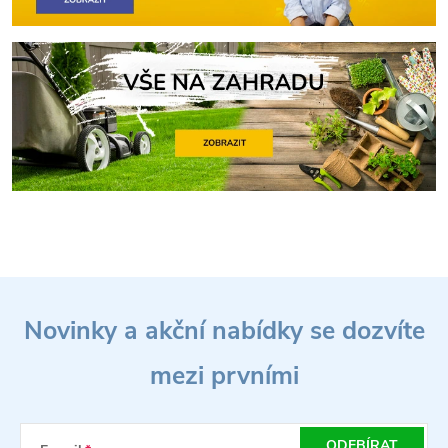
Z
Novinky a akční nabídky se dozvíte
á
mezi prvními
p
ODEBÍRAT