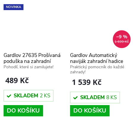
NOVINKA
–9 %
1 699 KČ
Gardlov 27635 Prošívaná
Gardlov Automatický
poduška na zahradní
naviják zahradní hadice
lehátko 180x50x9 cm,
25 m, 25509
Pohodlí, které si zamilujete!
Praktický pomocník do každé
zahrady!
černá
489 Kč
1 539 Kč
SKLADEM
2 KS
SKLADEM
8 KS
DO KOŠÍKU
DO KOŠÍKU