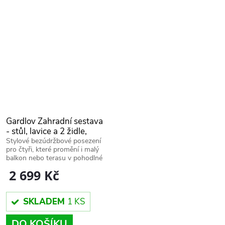
Gardlov Zahradní sestava
- stůl, lavice a 2 židle,
černá, 27622
Stylové bezúdržbové posezení
pro čtyři, které promění i malý
balkon nebo terasu v pohodlné
místo pro relax.
2 699 Kč
SKLADEM
1 KS
DO KOŠÍKU