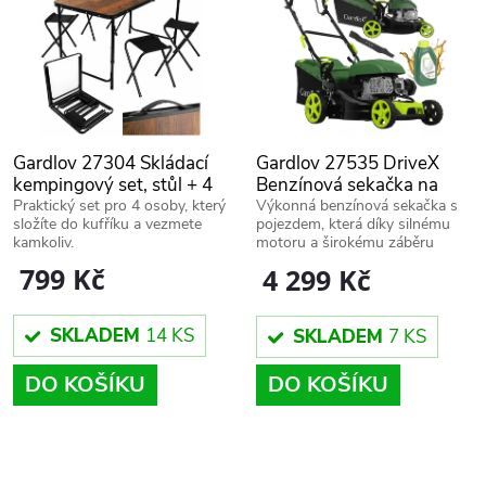
ů
ů
Gardlov 27304 Skládací
Gardlov 27535 DriveX
kempingový set, stůl + 4
Benzínová sekačka na
židle, hnědý
trávu s pohonem
Praktický set pro 4 osoby, který
Výkonná benzínová sekačka s
složíte do kufříku a vezmete
pojezdem, která díky silnému
kamkoliv.
motoru a širokému záběru
zvládne rychle a bez námahy i
799 Kč
4 299 Kč
hustý trávník.
SKLADEM
14 KS
SKLADEM
7 KS
DO KOŠÍKU
DO KOŠÍKU