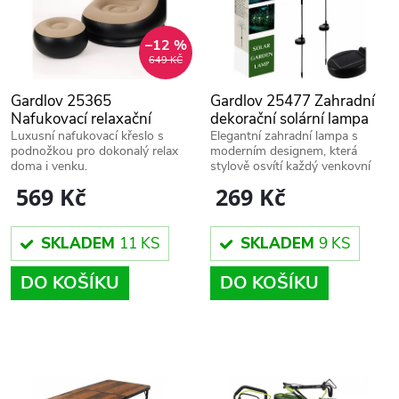
n
i
í
–12 %
649 KČ
s
p
Gardlov 25365
Gardlov 25477 Zahradní
p
Nafukovací relaxační
dekorační solární lampa
r
křeslo s podnožkou,
pampeliška
Luxusní nafukovací křeslo s
Elegantní zahradní lampa s
podnožkou pro dokonalý relax
moderním designem, která
r
černohnědé
doma i venku.
stylově osvítí každý venkovní
o
prostor.
569 Kč
269 Kč
o
d
d
SKLADEM
11 KS
SKLADEM
9 KS
u
DO KOŠÍKU
DO KOŠÍKU
u
k
k
t
t