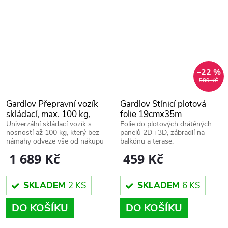
–22 %
589 KČ
Gardlov Přepravní vozík
Gardlov Stínicí plotová
skládací, max. 100 kg,
folie 19cmx35m
černý, 23084
PREMIUM s klipsy, šedá
Univerzální skládací vozík s
Folie do plotových drátěných
nosností až 100 kg, který bez
panelů 2D i 3D, zábradlí na
23704
námahy odveze vše od nákupu
balkónu a terase.
až po výbavu na výlet.
459 Kč
1 689 Kč
SKLADEM
6 KS
SKLADEM
2 KS
DO KOŠÍKU
DO KOŠÍKU