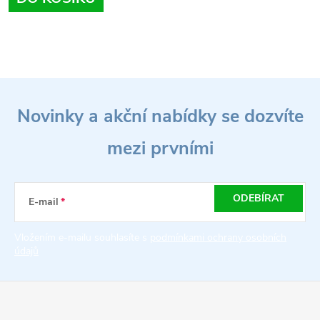
O
Z
v
Novinky a akční nabídky se dozvíte
l
á
á
mezi prvními
p
d
a
a
ODEBÍRAT
E-mail
t
c
Vložením e-mailu souhlasíte s
podmínkami ochrany osobních
údajů
í
í
p
r