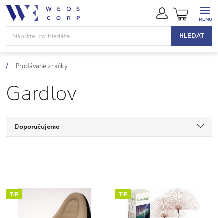
Přejít
NÁKUPN
na
KOŠÍK
obsah
HLEDAT
Prodávané značky
Gardlov
Ř
Doporučujeme
a
Nejlevnější
V
Nejdražší
z
ý
Nejprodávanější
e
TIP
TIP
p
Abecedně