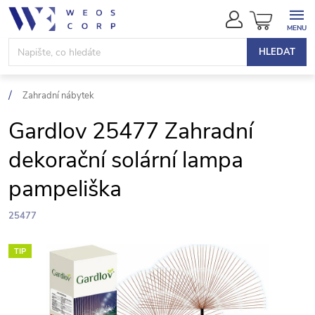
Přejít
NÁKUPN
na
KOŠÍK
obsah
HLEDAT
Zahradní nábytek
Gardlov 25477 Zahradní
dekorační solární lampa
pampeliška
25477
TIP