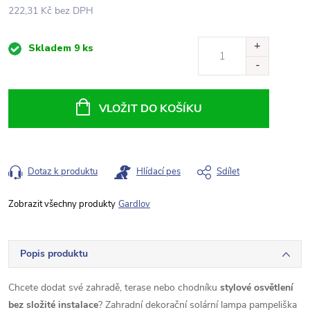
222,31 Kč bez DPH
Měrná
Skladem
9 ks
cena:
VLOŽIT DO KOŠÍKU
Dotaz k produktu
Hlídací pes
Sdílet
Gardlov
Popis produktu
Chcete dodat své zahradě, terase nebo chodníku
stylové osvětlení
bez složité instalace
? Zahradní dekorační solární lampa pampeliška