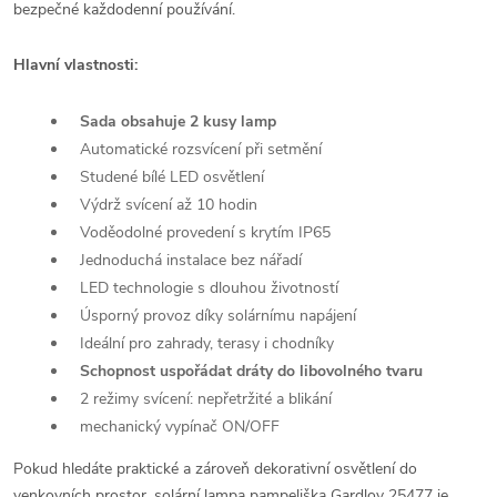
bezpečné každodenní používání.
Hlavní vlastnosti:
Sada obsahuje 2 kusy lamp
Automatické rozsvícení při setmění
Studené bílé LED osvětlení
Výdrž svícení až 10 hodin
Voděodolné provedení s krytím IP65
Jednoduchá instalace bez nářadí
LED technologie s dlouhou životností
Úsporný provoz díky solárnímu napájení
Ideální pro zahrady, terasy i chodníky
Schopnost uspořádat dráty do libovolného tvaru
2 režimy svícení: nepřetržité a blikání
mechanický vypínač ON/OFF
Pokud hledáte praktické a zároveň dekorativní osvětlení do
venkovních prostor, solární lampa pampeliška Gardlov 25477 je