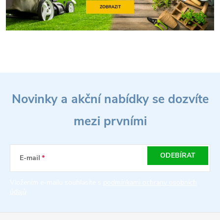
Z
Novinky a akční nabídky se dozvíte
á
mezi prvními
p
a
ODEBÍRAT
E-mail
t
Vložením e-mailu souhlasíte s
podmínkami ochrany osobních
údajů
í