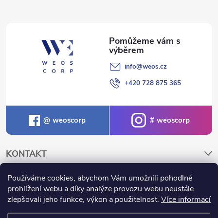
info
@
weos.cz
+420 728 875 365
weoscorp
weoscorp
KONTAKT
Používáme cookies, abychom Vám umožnili pohodlné
NAKUPOVÁNÍ A INFORMACE
prohlížení webu a díky analýze provozu webu neustále
zlepšovali jeho funkce, výkon a použitelnost.
Více informací