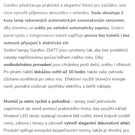
Gardlov představuje praktické a elegantní řešení pro každého, kdo
chce vytvořit příjemnou atmosféru v exteriéru.
Sada obsahuje 2
kusy lamp
vybavených automatickým soumrakovým senzorem,
díky kterému se
světla po setmění automaticky zapnou.
Solární
panel spolu s integrovanou baterií zajišťuje
provoz bez kabelů i bez
nutnosti připojení k elektrické síti.
Solární lampy Gardlov 25477 jsou vyrobeny tak, aby bez problémů
odolaly nepříznivému počasí během celého roku. Díky
voděodolnému provedení
jsou chráněny proti dešti, sněhu i vlhkosti.
Po plném nabití
dokážou svítit až 10 hodin
, takže vaše zahrada
zůstane osvětlená po celou noc. Efektivní využití sluneční energie
navíc pomáhá snižovat spotřebu elektřiny a šetřit náklady.
Montáž je velmi rychlá a pohodlná
– lampy stačí jednoduše
zapíchnout do země pomocí praktického hrotu, bez použití nářadí.
Moderní LED diody vydávají studené bílé světlo, které krásně osvětlí
cesty, záhony i terasy a zároveň
vytvoří elegantní dekorativní efekt
.
Produkt splňuje evropské bezpečnostní normy, takže je vhodný pro