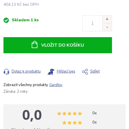
404,13 Kč bez DPH
Měrná
Skladem
1 ks
cena:
VLOŽIT DO KOŠÍKU
Dotaz k produktu
Hlídací pes
Sdílet
Gardlov
Záruka
:
2 roky
0,0
0x
0x