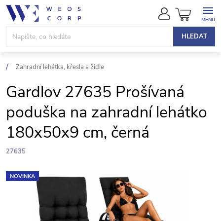
Přejít
NÁKUPN
na
KOŠÍK
obsah
HLEDAT
Zahradní lehátka, křesla a židle
Gardlov 27635 Prošívaná
poduška na zahradní lehátko
180x50x9 cm, černá
27635
NOVINKA