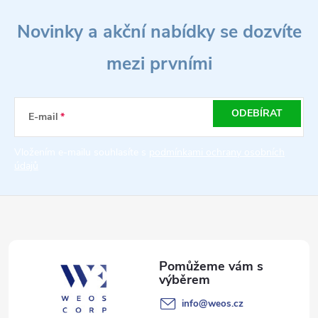
Z
Novinky a akční nabídky se dozvíte
á
mezi prvními
p
a
ODEBÍRAT
E-mail
t
Vložením e-mailu souhlasíte s
podmínkami ochrany osobních
údajů
í
info
@
weos.cz