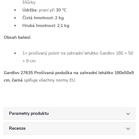
šňůrky
Údržba:
praní při
30 °C
Čistá hmotnost:
2 kg
Hrubá hmotnost:
2,1 kg
Obsah balení:
1× prošívaný polstr na zahradní lehátko Gardlov 180 × 50
× 9 cm
Gardlov 27635 Prošívaná poduška na zahradní lehátko 180x50x9
cm, černá
splňuje všechny normy EU.
Parametry produktu
Recenze