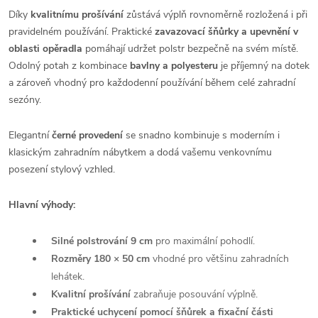
Díky
kvalitnímu prošívání
zůstává výplň rovnoměrně rozložená i při
pravidelném používání. Praktické
zavazovací šňůrky a upevnění v
oblasti opěradla
pomáhají udržet polstr bezpečně na svém místě.
Odolný potah z kombinace
bavlny a polyesteru
je příjemný na dotek
a zároveň vhodný pro každodenní používání během celé zahradní
sezóny.
Elegantní
černé provedení
se snadno kombinuje s moderním i
klasickým zahradním nábytkem a dodá vašemu venkovnímu
posezení stylový vzhled.
Hlavní výhody:
Silné polstrování 9 cm
pro maximální pohodlí.
Rozměry 180 × 50 cm
vhodné pro většinu zahradních
lehátek.
Kvalitní prošívání
zabraňuje posouvání výplně.
Praktické uchycení pomocí šňůrek a fixační části