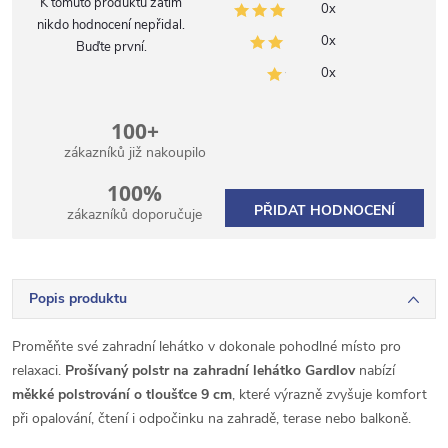
K tomuto produktu zatím
0x
nikdo hodnocení nepřidal.
0x
Buďte první.
0x
100+
zákazníků již nakoupilo
100%
PŘIDAT HODNOCENÍ
zákazníků doporučuje
Popis produktu
Proměňte své zahradní lehátko v dokonale pohodlné místo pro
relaxaci.
Prošívaný polstr na zahradní lehátko Gardlov
nabízí
měkké polstrování o tloušťce 9 cm
, které výrazně zvyšuje komfort
při opalování, čtení i odpočinku na zahradě, terase nebo balkoně.