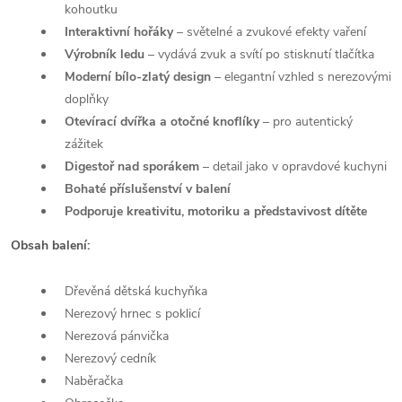
kohoutku
Interaktivní hořáky
– světelné a zvukové efekty vaření
Výrobník ledu
– vydává zvuk a svítí po stisknutí tlačítka
Moderní bílo-zlatý design
– elegantní vzhled s nerezovými
doplňky
Otevírací dvířka a otočné knoflíky
– pro autentický
zážitek
Digestoř nad sporákem
– detail jako v opravdové kuchyni
Bohaté příslušenství v balení
Podporuje kreativitu, motoriku a představivost dítěte
Obsah balení:
Dřevěná dětská kuchyňka
Nerezový hrnec s poklicí
Nerezová pánvička
Nerezový cedník
Naběračka