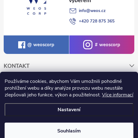
info
@
weos.cz
+420 728 875 365
weoscorp
weoscorp
KONTAKT
Používáme cookies, abychom Vám umožnili pohodlné
NAKUPOVÁNÍ A INFORMACE
prohlížení webu a díky analýze provozu webu neustále
zlepšovali jeho funkce, výkon a použitelnost.
Více informací
Nastavení
Copyright 2026
Weos.cz
. Všechna práva vyhrazena.
Souhlasím
Vytvořil Shoptet