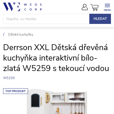
Přejít
NÁKUPN
na
KOŠÍK
obsah
HLEDAT
Dětské kuchyňky
Derrson XXL Dětská dřevěná
kuchyňka interaktivní bílo-
zlatá W5259 s tekoucí vodou
W5259
TOP PRODUKT