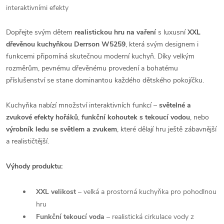
interaktivními efekty
Dopřejte svým dětem
realistickou hru na vaření
s luxusní
XXL
dřevěnou kuchyňkou Derrson W5259
, která svým designem i
funkcemi připomíná skutečnou moderní kuchyň. Díky velkým
rozměrům, pevnému dřevěnému provedení a bohatému
příslušenství se stane dominantou každého dětského pokojíčku.
Kuchyňka nabízí množství interaktivních funkcí –
světelné a
zvukové efekty hořáků
,
funkční kohoutek s tekoucí vodou
, nebo
výrobník ledu se světlem a zvukem
, které dělají hru ještě zábavnější
a realističtější.
Výhody produktu:
XXL velikost
– velká a prostorná kuchyňka pro pohodlnou
hru
Funkční tekoucí voda
– realistická cirkulace vody z