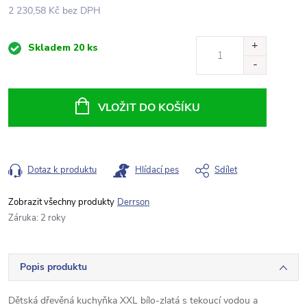
2 230,58 Kč bez DPH
Měrná
Skladem
20 ks
cena:
VLOŽIT DO KOŠÍKU
Dotaz k produktu
Hlídací pes
Sdílet
Derrson
Záruka
:
2 roky
Popis produktu
Dětská dřevěná kuchyňka XXL bílo-zlatá s tekoucí vodou a