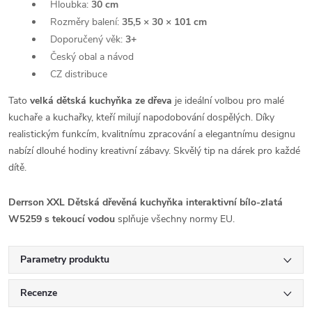
Hloubka:
30 cm
Rozměry balení:
35,5 × 30 × 101 cm
Doporučený věk:
3+
Český obal a návod
CZ distribuce
Tato
velká dětská kuchyňka ze dřeva
je ideální volbou pro malé
kuchaře a kuchařky, kteří milují napodobování dospělých. Díky
realistickým funkcím, kvalitnímu zpracování a elegantnímu designu
nabízí dlouhé hodiny kreativní zábavy. Skvělý tip na dárek pro každé
dítě.
Derrson XXL Dětská dřevěná kuchyňka interaktivní bílo-zlatá
W5259 s tekoucí vodou
splňuje všechny normy EU.
Parametry produktu
Recenze