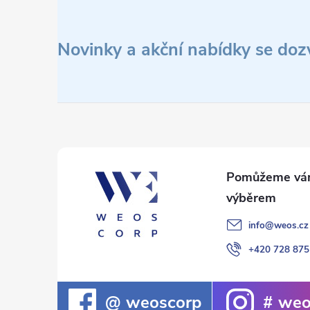
Z
á
Novinky a akční nabídky se doz
p
a
t
í
info
@
weos.cz
+420 728 875
weoscorp
weo