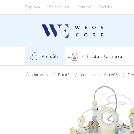
Přejít
Doprava
Vše o nákupu
Kontakt
Novinky
na
obsah
Pro děti
Zahrada a technika
Pro děti
Montessori a učící věže
Der