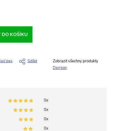
T DO KOŠÍKU
dací pes
Sdílet
Derrson
0x
0x
0x
0x