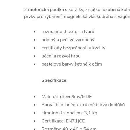
2 motorická poutka s korálky, zrcátko, ozubená kola,
prvky pro rybaření, magnetická vláčkodráha s vagónk
rozmanitost textur a tvarů
odolný a pečlivě vyrobený
certifikáty bezpečnosti a kvality
učení a rozvoj hrou
pastelové barvy šetrné k očím
Specifikace:
Materiál: dřevo/kov/MDF
Barva: bílo-hnědá + různé barvy doplňků
Hmotnost s obalem: 3,1 kg
Certifikace: EN71|CE
Rozměry: 40 x 40 x 54 cm