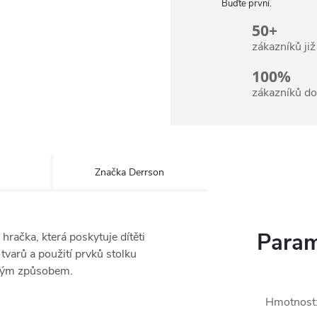
Buďte první.
50+
zákazníků ji
100%
zákazníků d
Značka
Derrson
Param
hračka, která poskytuje dítěti
tvarů a použití prvků stolku
tným způsobem.
Hmotnost