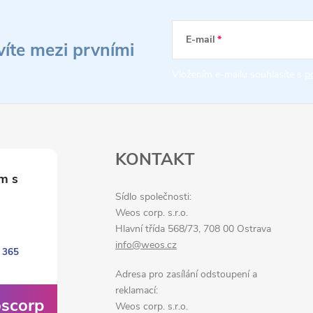
E-mail
víte mezi prvními
Vložením e-mailu souhlasíte s
p
KONTAKT
Sídlo společnosti:
Weos corp. s.r.o.
Hlavní třída 568/73, 708 00 Ostrava
info@weos.cz
 365
Adresa pro zasílání odstoupení a
reklamací:
scorp
Weos corp. s.r.o.