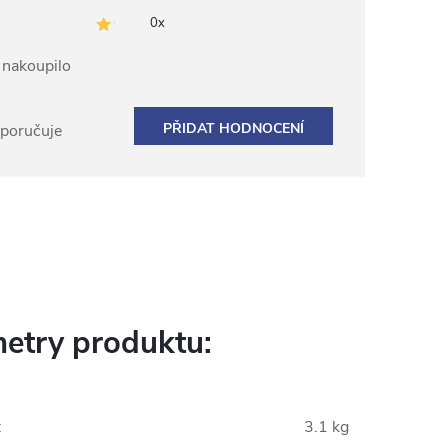
0x
ž nakoupilo
PŘIDAT HODNOCENÍ
oporučuje
etry produktu:
:
3.1 kg