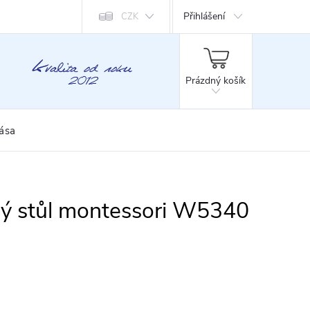
Přihlášení
CZK
NÁKUPNÍ
KOŠÍK
Prázdný košík
rása
ý stůl montessori W5340