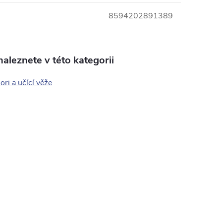
8594202891389
aleznete v této kategorii
ri a učící věže