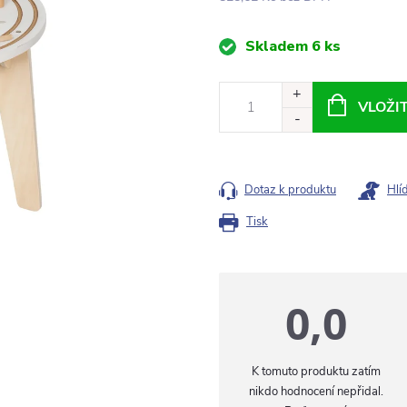
Měrná
Skladem
6 ks
cena:
VLOŽI
Dotaz k produktu
Hlí
Tisk
0,0
K tomuto produktu zatím
nikdo hodnocení nepřidal.