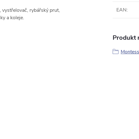
EAN
:
 vystřelovač, rybářský prut,
y a koleje.
Produkt n
Montesso