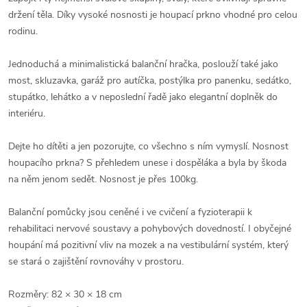
držení těla. Díky vysoké nosnosti je houpací prkno vhodné pro celou
rodinu.
Jednoduchá a minimalistická balanční hračka, poslouží také jako
most, skluzavka, garáž pro autíčka, postýlka pro panenku, sedátko,
stupátko, lehátko a v neposlední řadě jako elegantní doplněk do
interiéru.
Dejte ho dítěti a jen pozorujte, co všechno s ním vymyslí. Nosnost
houpacího prkna? S přehledem unese i dospěláka a byla by škoda
na něm jenom sedět. Nosnost je přes 100kg.
Balanční pomůcky jsou ceněné i ve cvičení a fyzioterapii k
rehabilitaci nervové soustavy a pohybových dovedností. I obyčejné
houpání má pozitivní vliv na mozek a na vestibulární systém, který
se stará o zajištění rovnováhy v prostoru.
Rozměry: 82 × 30 × 18 cm