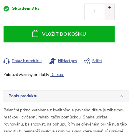
Měrná
Skladem
3 ks
cena:
VLOŽIT DO KOŠÍKU
Dotaz k produktu
Hlídací pes
Sdílet
Derrson
Popis produktu
Balanční prkno vyrobené z kvalitního a pevného dřeva je zábavnou
hračkou i cvičební, rehabilitační pomůckou. Snaha udržet
rovnováhu, balancovat, na pohupujícím se dřevěném prkně nutí tělo
zapojit i ty nejmenší svalové skupiny, svaly, které ovlivňují správné