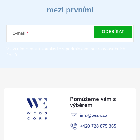
á
mezi prvními
p
a
ODEBÍRAT
E-mail
t
Vložením e-mailu souhlasíte s
podmínkami ochrany osobních
údajů
í
info
@
weos.cz
+420 728 875 365