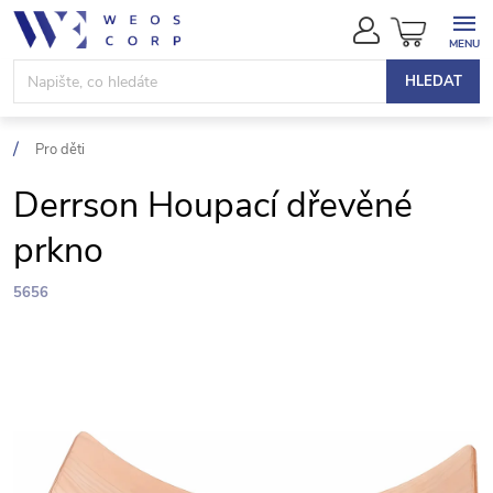
Přejít
NÁKUPN
na
KOŠÍK
obsah
HLEDAT
Pro děti
Derrson Houpací dřevěné
prkno
5656