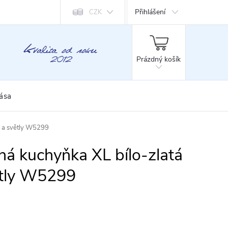
Přihlášení
CZK
NÁKUPNÍ
KOŠÍK
Prázdný košík
rása
y a světly W5299
ná kuchyňka XL bílo-zlatá
ětly W5299