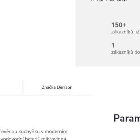
1 hodnocení
150+
zákazníků ji
1
zákazníků d
Značka
Derrson
Param
 dřevěnou kuchyňku v moderním
 s vodovodní baterií, mikrovlnná