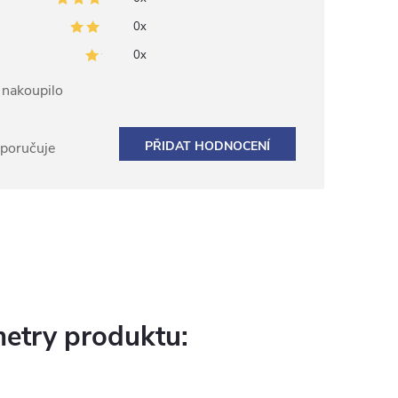
0x
0x
ž nakoupilo
PŘIDAT HODNOCENÍ
oporučuje
etry produktu: