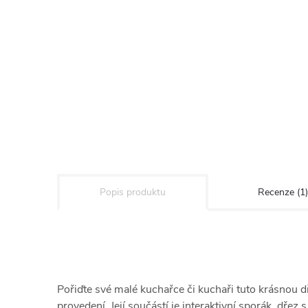
Popis produktu
Recenze (1)
Pořiďte své malé kuchařce či kuchaři tuto krásnou
provedení. Její součástí je interaktivní sporák, dřez