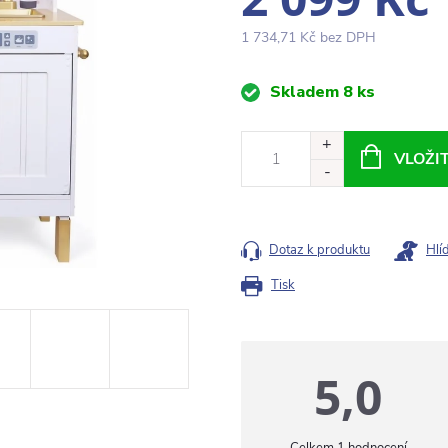
1 734,71 Kč bez DPH
Měrná
Skladem
8 ks
cena:
VLOŽI
Dotaz k produktu
Hlí
Tisk
5,0