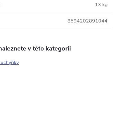
:
13 kg
8594202891044
aleznete v této kategorii
kuchyňky