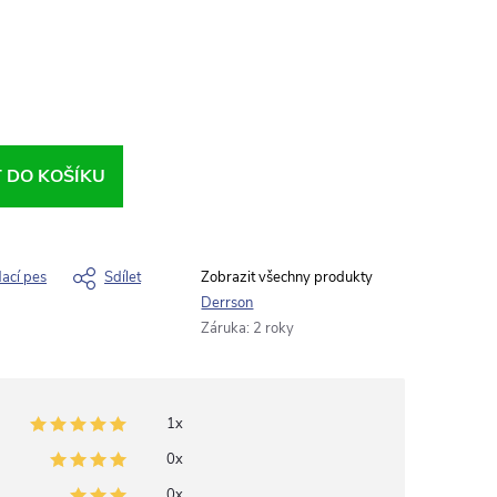
T DO KOŠÍKU
dací pes
Sdílet
Derrson
Záruka
:
2 roky
1x
0x
0x