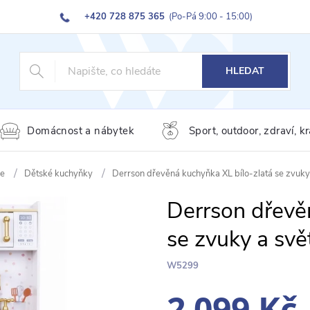
+420 728 875 365
(Po-Pá 9:00 - 15:00)
HLEDAT
Domácnost a nábytek
Sport, outdoor, zdraví, k
se
Dětské kuchyňky
Derrson dřevěná kuchyňka XL bílo-zlatá se zvuk
Derrson dřevě
se zvuky a sv
W5299
2 099 Kč