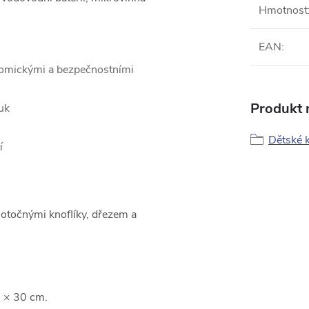
Hmotnost
EAN
:
nomickými a bezpečnostními
Produkt n
uk
Dětské 
í
otočnými knoflíky, dřezem a
0 × 30 cm.