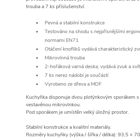
trouba a 7 ks příslušenství.
Pevná a stabilní konstrukce
Testováno na shodu s nejpřísnějšími ergo
normami EN71
Otáčení knoflíků vydává charakteristický zv
Mikrovlnná trouba
2-hořáková varná deska, vydává zvuk a svít
7 ks nerez nádobí je součástí
Vyrobeno ze dřeva a MDF
Kuchyňka disponuje dvou plotýnkovým sporákem s 
vestavěnou mikrovlnkou.
Pod sporákem je umístěn velký úložný prostor.
Stabilní konstrukce a kvalitní materiály.
Rozměry kuchyňky
(výška / šířka / délka)
: 93,5 × 7