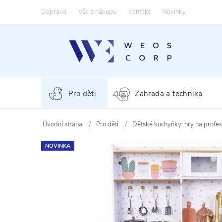
Přejít
Doprava
Vše o nákupu
Kontakt
Novinky
na
obsah
Pro děti
Zahrada a technika
Pro děti
Dětské kuchyňky, hry na profe
NOVINKA