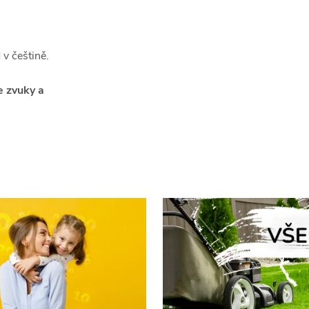
v češtině.
e zvuky a