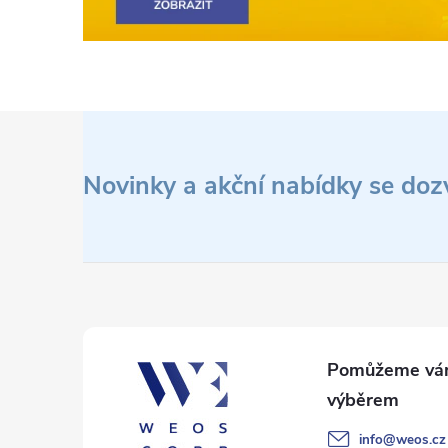
Z
á
Novinky a akční nabídky se doz
p
a
t
í
info
@
weos.cz