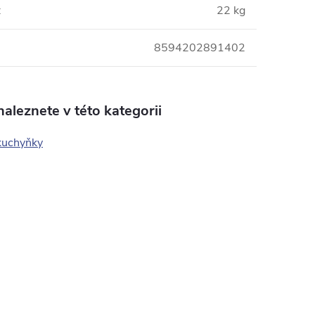
:
22 kg
8594202891402
aleznete v této kategorii
kuchyňky