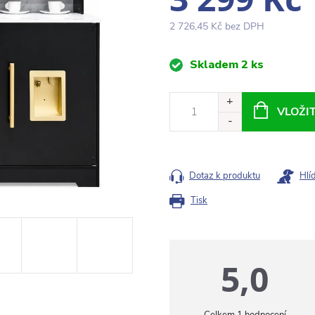
2 726,45 Kč bez DPH
Měrná
Skladem
2 ks
cena:
VLOŽI
Dotaz k produktu
Hlí
Tisk
5,0