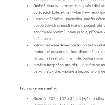
Reálné detaily
- krásné detaily vás i děti ok
ovládacích koleček, tak výběr kávy nebo ho
Edukativní hračka - kuchyňka umožní dětem
dospěláckých činností (vaření, pečení, ohří
servírování pokrmů, praní prádla, příprav
způsobem.
Zdokonalování dovedností
- při hře v dět
motorické dovednosti, koordinaci očí a ruko
fantazii a kreativitu, hrají role, budují sociál
Hračka bezpečná pro děti
- k nátěru se po
barvy, netoxické, vhodné a bezpečné pro dět
Technické parametry:
Rozměr: 102 x 107 x 32 cm (výška x šířka 