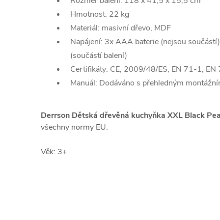
Rozměr balení: 118 x 41,5 x 15,5 cm
Hmotnost: 22 kg
Materiál: masivní dřevo, MDF
Napájení: 3x AAA baterie (nejsou součástí
(součástí balení)
Certifikáty: CE, 2009/48/ES, EN 71-1, EN
Manuál: Dodáváno s přehledným montážn
Derrson Dětská dřevěná kuchyňka XXL Black Pea
všechny normy EU.
Věk: 3+