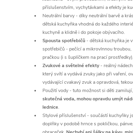
příslušenstvím, vychytávkami a efekty je k
Neutrální barvy - díky neutrální barvě a k
dětská kuchyňka vhodná do každého interié
kuchyně a klidně i do pokoje obývacího.
Spousta spotřebičů
- dětská kuchyňka je 
spotřebičů - pečící a mikrovlnnou troubou,
pračkou (i s šuplíčkem na prací prostředky
Zvukové a světelné efekty
- reálný nádech
který svítí a vydává zvuky jako při vaření, o
vydávající cvakavý zvuk a opravdová, tekou
Použití vody - tuto možnost si děti zamilují
skutečná voda,
mohou opravdu umýt nádob
lednice
.
Stylové příslušenství - součástí kuchyňky j
doplňky v podobě hrnce s pokličkou, pánve
obraceček.
Nechybí ani šálky na kávu, misk