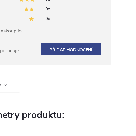
0x
0x
ž nakoupilo
PŘIDAT HODNOCENÍ
oporučuje
y
etry produktu: