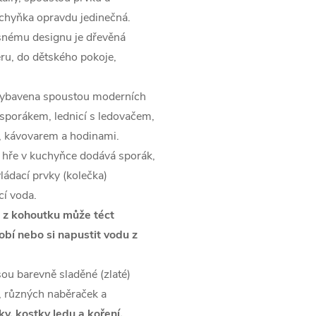
uchyňka opravdu jedinečná.
rásnému designu je dřevěná
ru, do dětského pokoje,
vybavena spoustou moderních
 sporákem, lednicí s ledovačem,
), kávovarem a hodinami.
 hře v kuchyňce dodává sporák,
vládací prvky (kolečka)
cí voda.
,
z kohoutku může téct
í nebo si napustit vodu z
sou barevně sladěné (zlaté)
, různých naběraček a
y, kostky ledu a koření.