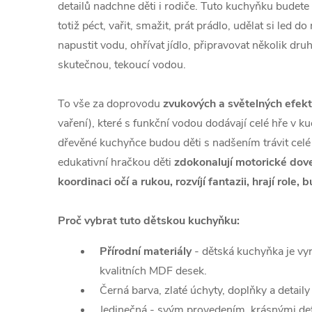
detailů nadchne děti i rodiče. Tuto kuchyňku budete 
totiž péct, vařit, smažit, prát prádlo, udělat si led d
napustit vodu, ohřívat jídlo, připravovat několik d
skutečnou, tekoucí vodou.
To vše za doprovodu
zvukových a světelných efek
vaření), které s funkční vodou dodávají celé hře v 
dřevěné kuchyňce budou děti s nadšením trávit celé 
edukativní hračkou děti
zdokonalují motorické dove
koordinaci očí a rukou, rozvíjí fantazii, hrají role, 
Proč vybrat tuto dětskou kuchyňku:
Přírodní materiály
- dětská kuchyňka je vy
kvalitních MDF desek.
Černá barva, zlaté úchyty, doplňky a detaily
Jedinečná - svým provedením, krásnými det