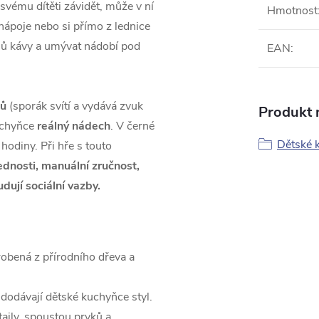
svému dítěti závidět, může v ní
Hmotnost
o nápoje nebo si přímo z lednice
ruhů kávy a umývat nádobí pod
EAN
:
tů
(sporák svítí a vydává zvuk
Produkt n
kuchyňce
reálný nádech
. V černé
Dětské 
hodiny. Při hře s touto
dnosti, manuální zručnost,
budují sociální vazby.
robená z přírodního dřeva a
 dodávají dětské kuchyňce styl.
aily, spoustou prvků a