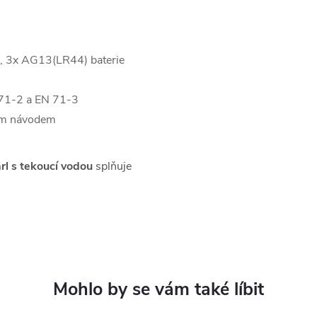
), 3x AG13(LR44) baterie
 71-2 a EN 71-3
ím návodem
rl s tekoucí vodou
splňuje