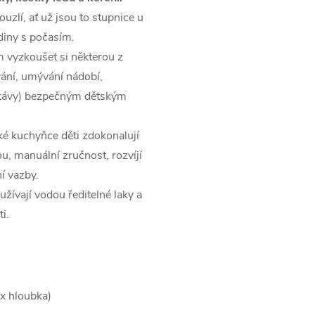
ouzlí, ať už jsou to stupnice u
diny s počasím.
 vyzkoušet si některou z
vání, umývání nádobí,
a kávy) bezpečným dětským
ské kuchyňce děti zdokonalují
u, manuální zručnost, rozvíjí
ní vazby.
užívají vodou ředitelné laky a
i.
x hloubka)