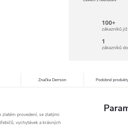
1 hodnocení
100+
zákazníků ji
1
zákazníků d
Značka
Derrson
Podobné produkt
Param
 zlatém provedení, se zlatými
třebičů, vychytávek a krásných