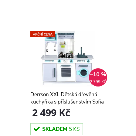
AKČNÍ CENA
–10 %
2 799 KČ
Derrson XXL Dětská dřevěná
kuchyňka s příslušenstvím Sofia
W5225
2 499 Kč
SKLADEM
5 KS