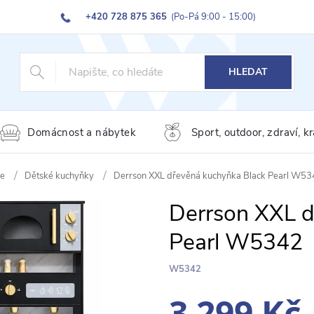
+420 728 875 365
(Po-Pá 9:00 - 15:00)
HLEDAT
Domácnost a nábytek
Sport, outdoor, zdraví, k
se
Dětské kuchyňky
Derrson XXL dřevěná kuchyňka Black Pearl W53
Derrson XXL d
Pearl W5342
W5342
3 299 Kč