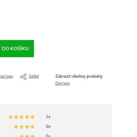
T DO KOŠÍKU
dací pes
Sdílet
Derrson
1x
0x
0x