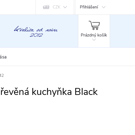
Přihlášení
CZK
NÁKUPNÍ
KOŠÍK
Prázdný košík
rása
42
řevěná kuchyňka Black